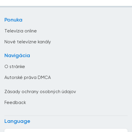
Vzdelávacie
Brunej
Zábavná televízia
Bulharsko
Ponuka
Životný štýl
Čad
Televízia online
Česká republika
Nové televízne kanály
Chorvátsko
Navigácia
Čierna Hora
O stránke
Čile
Autorské práva DMCA
Čína
Zásady ochrany osobných údajov
Cyprus
Feedback
Dánsko
Dominikánska republika
Language
Džibutsko