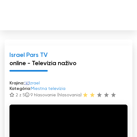
Israel Pars TV
online - Televízia naživo
Krajina:
Izrael
Kategória:
Miestna televízia
2 z 5
9
hlasovanie (hlasovania)