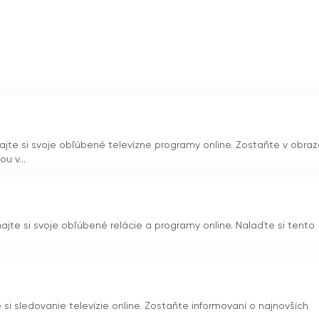
ý je zábavný aj podnetný na zamyslenie. Od dokumentárnych
zuje deti, aby si rozširovali vedomosti a zvedavosť o svete
zok podporovať kultúrne hodnoty a tradície. Kanál je hrdý na to,
je iránske dedičstvo a folklór. Od tradičnej hudby až po
 kultúrnej tapisérii Iránu a podporujú pocit hrdosti a vďačnos
najte si svoje obľúbené televízne programy online. Zostaňte v obraz
vať televíziu online, IRIB Pooya & Nahal využila technológie, a
u v...
chutnať svoje obľúbené relácie na rôznych zariadeniach, či už i
pnosť zabezpečuje, že deti sa môžu s kanálom zapojiť.
'
a nachádzajú kdekoľvek.
najte si svoje obľúbené relácie a programy online. Nalaďte si tento
a & Nahal majákom kvalitných programov pre deti. Kanál
'
Vďa
pagovať kultúrne hodnoty a využívať technológie je cenným
Či už ide o
'
Či už ide o farebný svet Pooya alebo podnetný
e a inšpiruje deti a formuje ich do všestranných osobností.
e si sledovanie televízie online. Zostaňte informovaní o najnovších