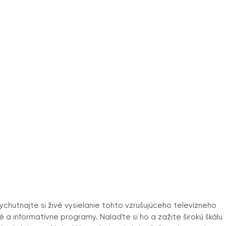
 Vychutnajte si živé vysielanie tohto vzrušujúceho televízneho
é a informatívne programy. Nalaďte si ho a zažite širokú škálu