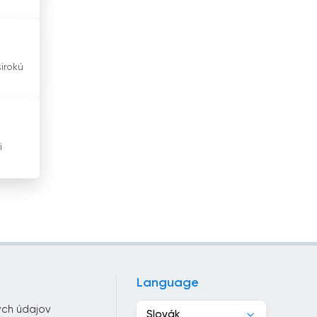
Holandsko
Honduras
širokú
Hongkong
India
Indonézia
i
Irak
Irán
Írsko
Island
Izrael
Language
ch údajov
Jamajka
Slovák