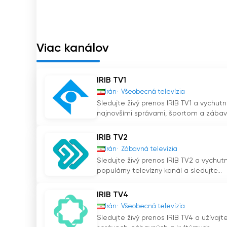
vzdelávacieho a informatívneho obsahu, ktor
filmov až po vedecké programy, Nahal povzbud
okolo seba.
Viac kanálov
To, čo odlišuje IRIB Pooya & Nahal, je jej závä
že prostredníctvom svojich programov prezentu
rozprávanie príbehov sú deti vystavené bohatej
IRIB TV1
za svoje korene.
Irán
Všeobecná televízia
Sledujte živý prenos IRIB TV1 a vychut
S príchodom živého vysielania a možnosti sledo
najnovšími správami, športom a zábavo
oslovila širšie publikum. Deti si teraz môžu vy
o smartfón, tablet alebo počítač. Táto dostu
IRIB TV2
bezproblémovo prehrávajú svoj obsah, nech s
Irán
Zábavná televízia
Sledujte živý prenos IRIB TV2 a vychut
populárny televízny kanál a sledujte...
Vo svete plnom bezduchej zábavy je IRIB Pooy
odhodlaniu poskytovať vzdelávací obsah, pro
IRIB TV4
zdrojom pre mladé mysle v Iráne a mimo neho. 
obsah Nahalu, IRIB Pooya & Nahal naďalej zaujm
Irán
Všeobecná televízia
Sledujte živý prenos IRIB TV4 a užívajt