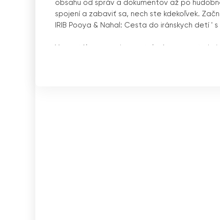
obsahu od správ a dokumentov až po hudobné 
spojení a zabaviť sa, nech ste kdekoľvek. Zač
IRIB Pooya & Nahal: Cesta do iránskych detí
'
s 
V neustále sa meniacom televíznom svete je j
vzdelávať mladé mysle, IRIB Pooya & Nahal. Ten
Vysielanie islamskej republiky Irán, si získal mla
S pokrokom technológií sa spôsob, akým konzu
možnosť sledovať televíziu online spôsobili re
Nahal sa tomuto trendu prispôsobila a zabezp
kedykoľvek a kdekoľvek.
Kanál pozostáva z dvoch podkanálov, Pooya a 
vysielaný od 8:00 do 14:00, je určený pre mlad
podkanál je navrhnutý tak, aby zaujal a zab
animovaných relácií až po interaktívne hry, P
Na druhej strane, Nahal, ktorý sa vysiela denn
spustený ako IRIB Koodak, neskôr bol 18. aprí