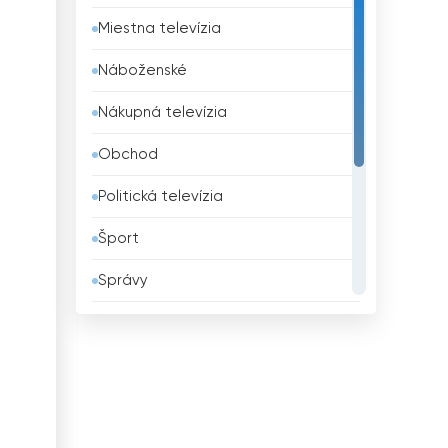
Belgicko
Miestna televízia
Belize
Náboženské
Benin
Nákupná televízia
Bhután
Obchod
Bielorusko
Politická televízia
Bolívia
Šport
Bosna a Hercegovina
Správy
Brazília
Všeobecná televízia
Brunej
Vzdelávacie
Bulharsko
Zábavná televízia
Čad