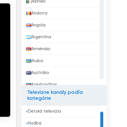
Alžírsko
Andorra
Angola
Argentína
Arménsko
Aruba
Austrália
Azerbajdžan
Televízne kanály podľa
Bahrajn
kategórie
Bangladéš
Detská televízia
Barbados
Hudba