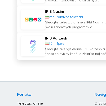
správach, zábavných a kultúrnych...
IRIB Pooya & Nahal Sledujte živé vysiela
IRIB Nasim
Irán
Zábavná televízia
Sledujte televíziu online s IRIB Nasim '
škálu zábavných programov a...
IRIB Varzesh
Irán
Šport
Sledujte živé vysielanie IRIB Varzesh 
tento televízny kanál a získajte najlepši
Ponuka
Navig
Televízia online
O strá