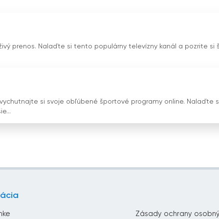
nie teraz online
 živý prenos. Nalaďte si tento populárny televízny kanál a pozrite si 
a vychutnajte si svoje obľúbené športové programy online. Nalaďte s
e...
ácia
nke
Zásady ochrany osobný