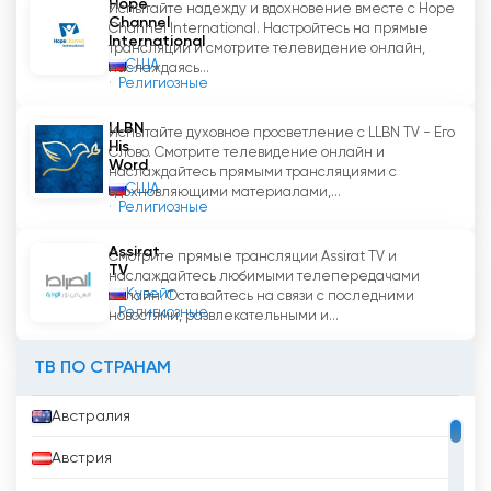
Hope
Испытайте надежду и вдохновение вместе с Hope
Channel
Channel International. Настройтесь на прямые
International
трансляции и смотрите телевидение онлайн,
США
наслаждаясь...
Религиозные
LLBN
Испытайте духовное просветление с LLBN TV - Его
His
Слово. Смотрите телевидение онлайн и
Word
наслаждайтесь прямыми трансляциями с
США
вдохновляющими материалами,...
Религиозные
Assirat
Смотрите прямые трансляции Assirat TV и
TV
наслаждайтесь любимыми телепередачами
Кувейт
онлайн. Оставайтесь на связи с последними
Религиозные
новостями, развлекательными и...
ТВ ПО СТРАНАМ
Австралия
Австрия