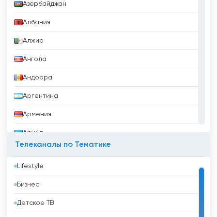
Азербайджан
Албания
Алжир
Ангола
Андорра
Аргентина
Армения
Аруба
Телеканалы по Тематике
Афганистан
Lifestyle
Бангладеш
Бизнес
Барбадос
Детское ТВ
Бахрейн