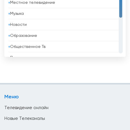
Местное телевидение
Беларусь
Музыка
Белиз
Новости
Бельгия
Образование
Бенин
Общественное Тв
Болгария
Политические
Боливия
Развлекательные
Босния и Герцеговина
Религиозные
Бразилия
Спорт
Бруней
Меню
Телемагазины
Бутан
Телевидение онлайн
Ватикан
Новые Телеканалы
Великобритания