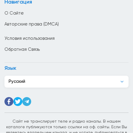
Навигация
Венгрия
О Сайте
Венесуэла
Авторские права (DMCA)
Вьетнам
Условия использования
Гаити
Обратная Связь
Гана
Гватемала
Язык
Германия
Русский
Гондурас
Гонк Конг
Греция
Грузия
Сайт не транслирует теле и радио каналы. В нашем
каталоге публикуются только ссылки на оф. сайты. Если Вы
Дания
являетесь владельцем канала, и не хотите, публиковаться в