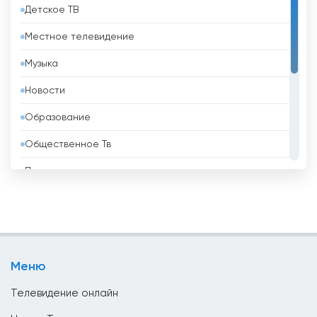
Детское ТВ
Бахрейн
Местное телевидение
Беларусь
Музыка
Белиз
Новости
Бельгия
Образование
Бенин
Общественное Тв
Болгария
Политические
Боливия
Развлекательные
Босния и Герцеговина
Религиозные
Бразилия
Спорт
Бруней
Меню
Телемагазины
Бутан
Телевидение онлайн
Ватикан