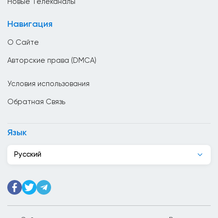
Новые Телеканалы
Великобритания
Навигация
Венгрия
О Сайте
Венесуэла
Авторские права (DMCA)
Вьетнам
Условия использования
Гаити
Обратная Связь
Гана
Гватемала
Язык
Германия
Русский
Гондурас
Гонк Конг
Греция
Грузия