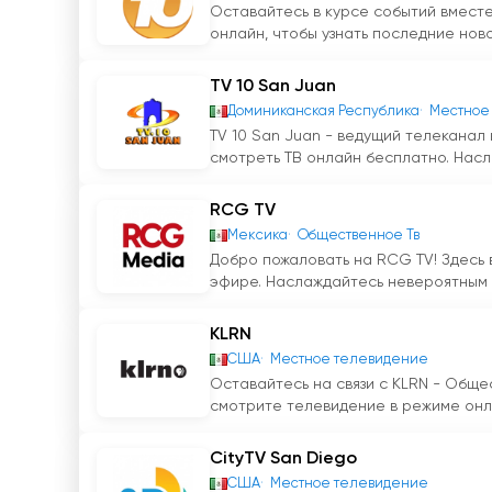
Оставайтесь в курсе событий вмест
онлайн, чтобы узнать последние новос
TV 10 San Juan
Доминиканская Республика
Местное
TV 10 San Juan - ведущий телеканал
смотреть ТВ онлайн бесплатно. Насл
RCG TV
Мекcика
Общественное Тв
Добро пожаловать на RCG TV! Здесь
эфире. Наслаждайтесь невероятным 
KLRN
США
Местное телевидение
Оставайтесь на связи с KLRN - Общ
смотрите телевидение в режиме онла
CityTV San Diego
США
Местное телевидение