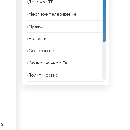
Детское ТВ
Бахрейн
Местное телевидение
Беларусь
Музыка
Белиз
Новости
Бельгия
Образование
Бенин
Общественное Тв
Болгария
Политические
Боливия
Развлекательные
Босния и Герцеговина
Религиозные
Бразилия
Спорт
Бруней
Телемагазины
ой
Бутан