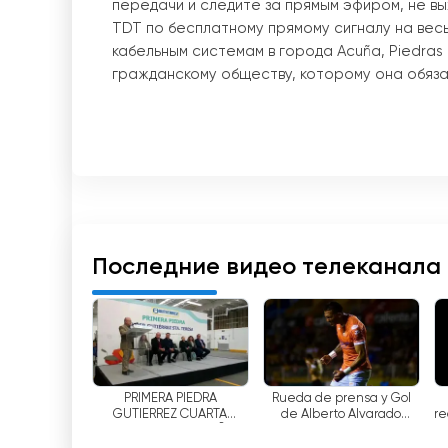
передачи и следите за прямым эфиром, не вы
TDT по бесплатному прямому сигналу на вес
кабельным системам в города Acuña, Piedras 
гражданскому обществу, которому она обяза
Canal 15 TV предлагает своим зрителям широ
развлекательные программы, спорт, музыку, к
позволяет зрителям наслаждаться программа
Кроме того, Canal 15 TV предлагает возмож
идеально подходит для тех, кто не имеет дос
образом, пользователи могут смотреть прог
Последние видео телеканала
подключение к Интернету.
Canal 15 TV также предлагает своим зрител
для мобильных телефонов и планшетов. Эти п
пользователям смотреть программы в прямом
PRIMERA PIEDRA
Rueda de prensa y Gol
GUTIERREZ CUARTA
de Alberto Alvarado
re
В заключение можно сказать, что Canal 15 T
SUCURSAL DE ACUÑA
Morín.
она обязана своим ростом. Она предлагает 