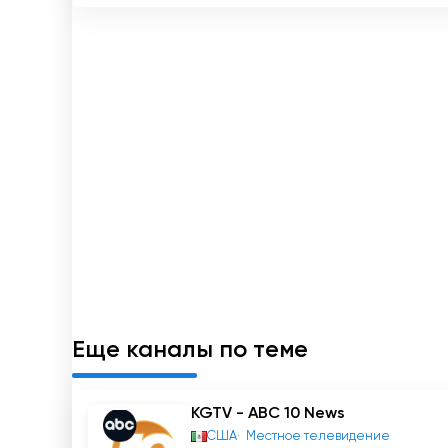
трансляций, позволяющих наслаждаться прос
компания предлагает возможность бесплатно
свои приложения для мобильных телефонов и
15 TV онлайн смотреть сейчас прямо
Еще каналы по теме
KGTV - ABC 10 News
США
Местное телевидение