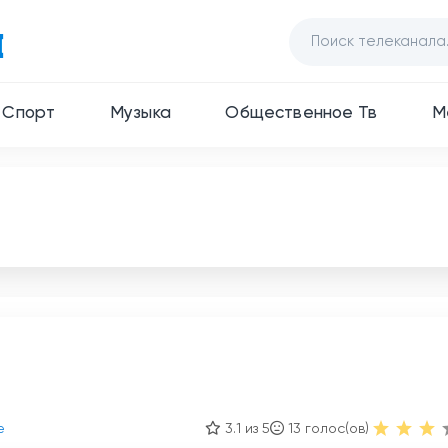
Спорт
Музыка
Общественное Тв
М
е
3.1 из 5
13
голос(ов)