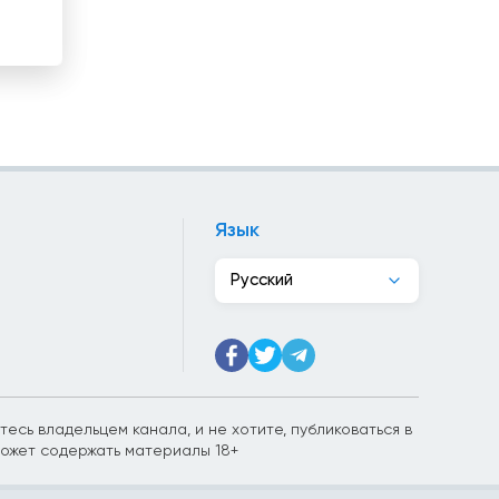
Канада
Катар
Кения
Кипр
Киргизия
Язык
Китай
Русский
Колумбия
Конго
Косово
есь владельцем канала, и не хотите, публиковаться в
может содержать материалы 18+
Коста-Рика