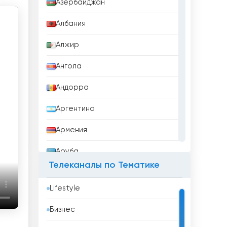
Азербайджан
Албания
Алжир
Ангола
Андорра
Аргентина
Армения
Аруба
Телеканалы по Тематике
Афганистан
Lifestyle
Бангладеш
Бизнес
Барбадос