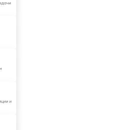
редачи
Ирак
Иран
Ирландия
Исландия
Испания
Италия
м
Йемен
Кабо-Верди
яции и
Казахстан
Камбоджа
Камерун