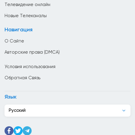
Бутан
Телевидение онлайн
Ватикан
Новые Телеканалы
Великобритания
Навигация
Венгрия
О Сайте
Венесуэла
Авторские права (DMCA)
Вьетнам
Условия использования
Гаити
Обратная Связь
Гана
Гватемала
Язык
Германия
Русский
Гондурас
Гонк Конг