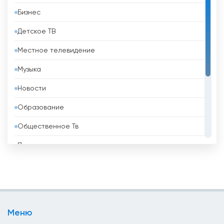
Бизнес
Барбадос
Детское ТВ
Бахрейн
Местное телевидение
Беларусь
Музыка
Белиз
Новости
Бельгия
Образование
Бенин
Общественное Тв
Болгария
Политические
Боливия
Развлекательные
Босния и Герцеговина
Религиозные
Бразилия
Спорт
Бруней
Меню
Телемагазины