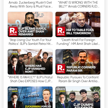
Arnab: Zuckerberg Mustn’t Get
"WHAT IS WRONG WITH THE
Возможность просмотра прямых трансляций
Away With Sorry & Must Face
BILL?!" Arnab CORNERS RJD
телеканала Republic TV сделала его
The Indian Parliament In Full
Over Foreign Funding & FCRA |
Public Gaze
The Debate
доступным для широкой аудитории как в Индии,
так и за ее пределами. Всего несколько
щелчков мышью - и зрители могут смотреть
программы телеканала из любой точки мира,
не пропуская последних новостей и
‘Stop Using Our Youth For Your
"Death Knell For Foreign
дискуссий.
Politics’: BJP’s Sambit Patra Hits
Funding": HM Amit Shah Likely
Back at Rahul Gandhi
To Table FCRA Bill In Lok Sabha
Tomorrow
Правая идеология телеканала вызывает как
одобрение, так и критику. Сторонники канала
ценят его смелую и безапелляционную
позицию по национальным вопросам, критики
же утверждают, что ему не хватает
"WHERE IS RAHUL?!" BJP's Pratul
Republic Pursues To Confront
Shah Deo EXPOSES How CJP
Param Bir Singh Over Antilia
объективности, и он часто пропагандирует
Dumped Students | The Debate
Bomb and Arnab's Arrest
необъективную картину. Однако эти споры
только способствуют росту популярности
телеканала, так как он продолжает
привлекать к себе преданных зрителей,