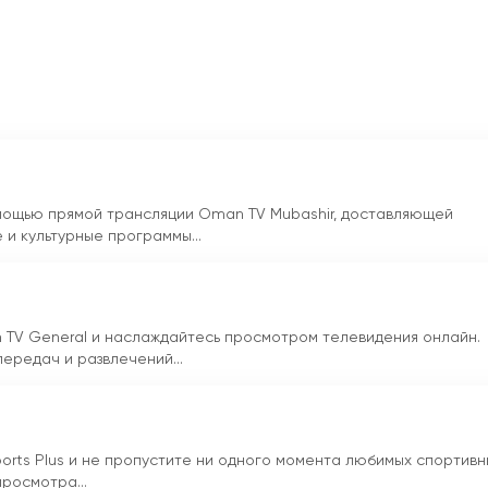
ление телеканала к всестороннему освещению событий и
из самых популярных среди любителей спорта в Омане.
ports TV - это спутниковый телеканал, предлагающий
мые трансляции спортивных событий, новости,
риродные передачи. Благодаря возможности прямой
име онлайн зрители могут наслаждаться любимыми передача
любом месте. Oman Sports TV, несомненно, стал одним из
рта в Омане, благодаря чему они никогда не пропустят ни
мощью прямой трансляции Oman TV Mubashir, доставляющей
 и культурные программы...
йчас прямой эфир
TV General и наслаждайтесь просмотром телевидения онлайн.
передач и развлечений...
orts Plus и не пропустите ни одного момента любимых спортивн
росмотра...