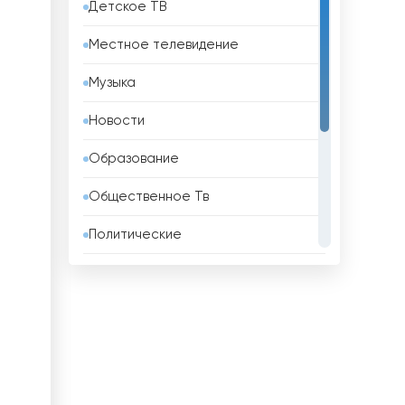
Детское ТВ
Бахрейн
Местное телевидение
Беларусь
Музыка
Белиз
Новости
Бельгия
Образование
Бенин
Общественное Тв
Болгария
Политические
Боливия
Развлекательные
Босния и Герцеговина
Религиозные
Бразилия
Спорт
Бруней
Телемагазины
Бутан