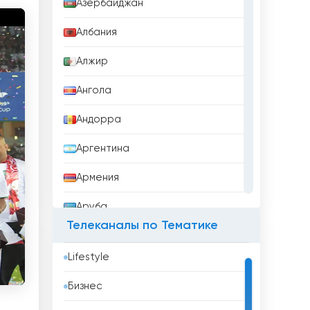
Азербайджан
Албания
Алжир
Ангола
Андорра
Аргентина
Армения
Аруба
Телеканалы по Тематике
Афганистан
Lifestyle
Бангладеш
Бизнес
Барбадос