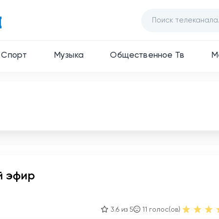
Спорт
Музыка
Общественное Тв
М
й эфир
3.6 из 5
11
голос(ов)