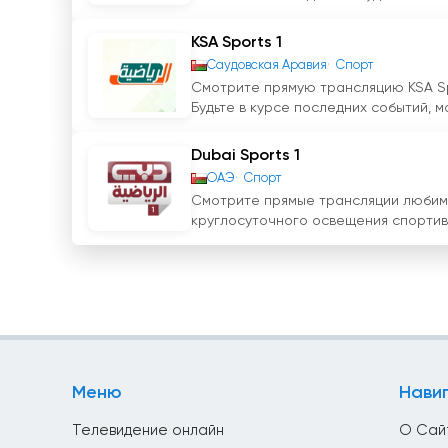
KSA Sports 1
Саудовская Аравия
Спорт
Смотрите прямую трансляцию KSA Spo
Будьте в курсе последних событий, ма
Dubai Sports 1
ОАЭ
Спорт
Смотрите прямые трансляции любимы
круглосуточного освещения спортивн
Меню
Нави
Телевидение онлайн
О Сай