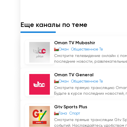
любимыми командами и спортсменами. Стрем
разнообразию программ сделало его одним 
В заключение следует отметить, что Oman S
Еще каналы по теме
впечатляющий спектр программ, включая пря
правительственные объявления, детские и п
трансляции и просмотра телевидения в реж
Oman TV Mubashir
и спортивными событиями в любое время и в 
Оман
Общественное Тв
самых популярных каналов для любителей спо
Смотрите телевидение онлайн с по
одного момента событий.
последние новости, развлекательные
Oman Sports TV онлайн смотреть се
Oman TV General
Оман
Общественное Тв
Смотрите прямую трансляцию Oman 
Будьте в курсе последних новостей, 
Gtv Sports Plus
Гана
Спорт
Смотрите прямые трансляции Gtv Sp
событий. Наслаждайтесь удобством п