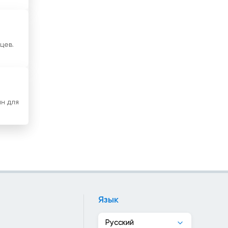
Канада
Катар
цев.
Кения
Кипр
Киргизия
н для
Китай
Колумбия
Конго
Косово
Язык
Коста-Рика
Русский