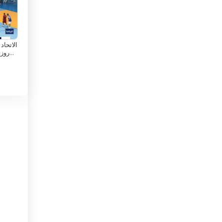
Гонк Конг
Греция
Грузия
الاتحاد
روزن
وال
Дания
Джибути
Доминиканская Республика
Египет
х
я
Израиль
Индия
Индонезия
Иордания