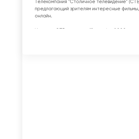
Телекомпания "Столичное телевидение" (СТВ)
предлагающий зрителям интересные фильмы,
онлайн.
История СТВ началась 19 октября 2000 года
общество "Столичное телевидение". 1 января
столичных новостей. Однако с 2005 года ге
СТВ стать одним из ведущих телеканалов Бе
Основным преимуществом СТВ является прям
могут быть в курсе последних новостей, собы
Беларуси. Благодаря этому, СТВ стал незам
Телеканал также предлагает широкий выбор
производства. Благодаря этому, зрители могу
Отличным дополнением к фильмам являются 
новые знания и навыки. Среди таких програ
документальные фильмы, кулинарные шоу и м
Одним из главных преимуществ СТВ является