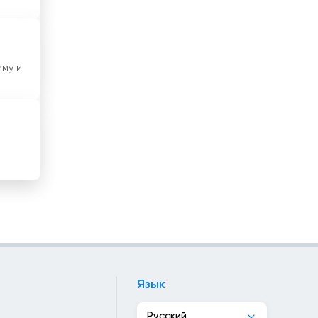
Ирак
Иран
му и
Ирландия
Исландия
Испания
Италия
Йемен
Кабо-Верди
Казахстан
Камбоджа
Язык
Камерун
Русский