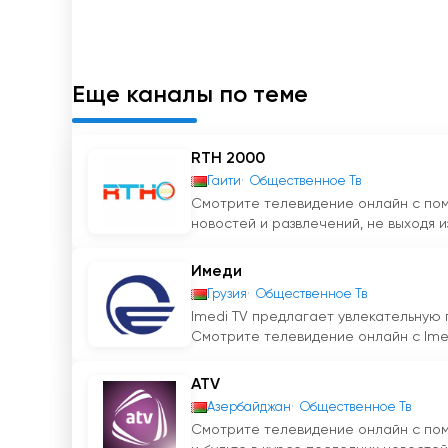
функции, зрители могут наслаждаться просм
месте. Это особенно удобно для тех, кто по
определенное время.
Еще каналы по теме
Телекомпания "Столичное телевидение" явля
благодаря своему разнообразному контенту 
RTH 2000
СТВ онлайн смотреть сейчас прямой
Гаити
Общественное Тв
Смотрите телевидение онлайн с пом
новостей и развлечений, не выходя из
Имеди
Грузия
Общественное Тв
Imedi TV предлагает увлекательную
Смотрите телевидение онлайн с Imedi
ATV
Азербайджан
Общественное Тв
Смотрите телевидение онлайн с по