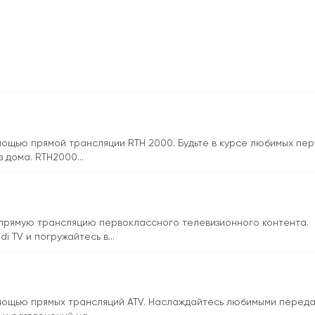
отром любимых программ и фильмов в любое время и в любом
стоянно находится в движении и не может следить за эфиром 
ется одним из самых популярных телеканалов в Беларуси
и доступности для зрителей.
 эфир
ощью прямой трансляции RTH 2000. Будьте в курсе любимых пер
 дома. RTH2000...
 прямую трансляцию первоклассного телевизионного контента.
 TV и погружайтесь в...
мощью прямых трансляций ATV. Наслаждайтесь любимыми перед