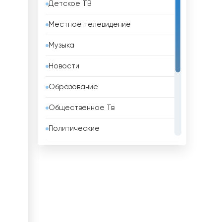
Детское ТВ
Бахрейн
Местное телевидение
Беларусь
Музыка
Белиз
Новости
Бельгия
Образование
Бенин
Общественное Тв
Болгария
Политические
Боливия
Развлекательные
Босния и Герцеговина
Религиозные
Бразилия
Спорт
Бруней
Телемагазины
Бутан