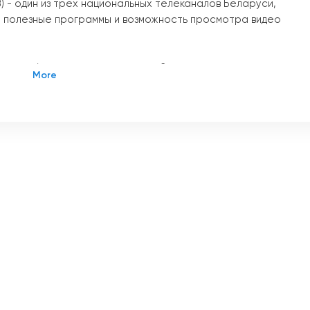
 - один из трех национальных телеканалов Беларуси,
 полезные программы и возможность просмотра видео
, когда было зарегистрировано Закрытое акционерное
 2001 года телеканал вышел в эфир, начав с выпуска только
ография вещания расширилась на всю страну, что позволил
ларуси.
ая трансляция разнообразных программ и событий. Зрител
тий и происшествий как в столице, так и на всей территори
енимым источником информации для многих граждан.
 интересных фильмов, включая отечественные и зарубежны
т насладиться качественным кино, не выходя из дома.
полезные программы, которые помогают зрителям получить
мм можно отметить образовательные передачи,
ногое другое.
 возможность смотреть телевидение онлайн. Благодаря это