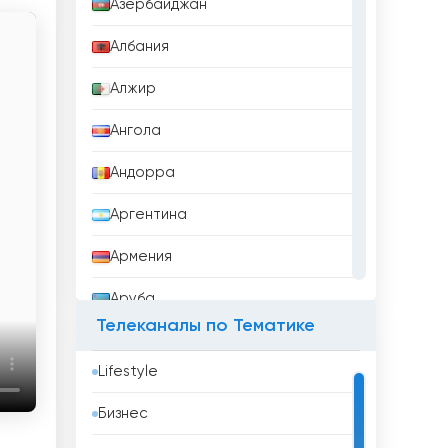
Азербайджан
Албания
Алжир
Ангола
Андорра
Аргентина
Армения
Аруба
Телеканалы по Тематике
Афганистан
Lifestyle
Бангладеш
Бизнес
Барбадос