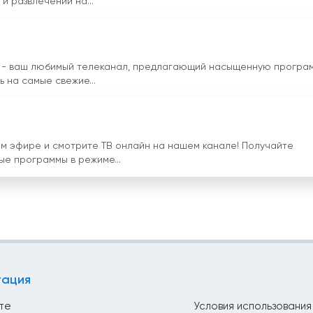
и развлечений на...
2 - ваш любимый телеканал, предлагающий насыщенную програм
 на самые свежие...
м эфире и смотрите ТВ онлайн на нашем канале! Получайте
ые программы в режиме...
гация
те
Условия использования