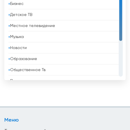
Бизнес
Барбадос
Детское ТВ
Бахрейн
Местное телевидение
Беларусь
Музыка
Белиз
Новости
Бельгия
Образование
Бенин
Общественное Тв
Болгария
Политические
Боливия
Развлекательные
Босния и Герцеговина
Религиозные
Бразилия
Спорт
Бруней
Меню
Телемагазины
Бутан