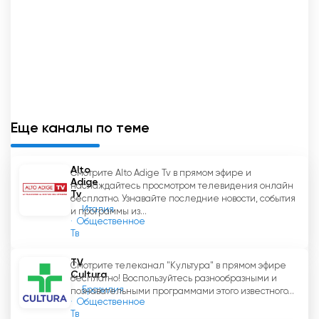
Еще каналы по теме
Alto
Смотрите Alto Adige Tv в прямом эфире и
Adige
наслаждайтесь просмотром телевидения онлайн
Tv
бесплатно. Узнавайте последние новости, события
Италия
и программы из...
Общественное
Тв
TV
Смотрите телеканал "Культура" в прямом эфире
Cultura
бесплатно! Воспользуйтесь разнообразными и
Бразилия
познавательными программами этого известного...
Общественное
Тв