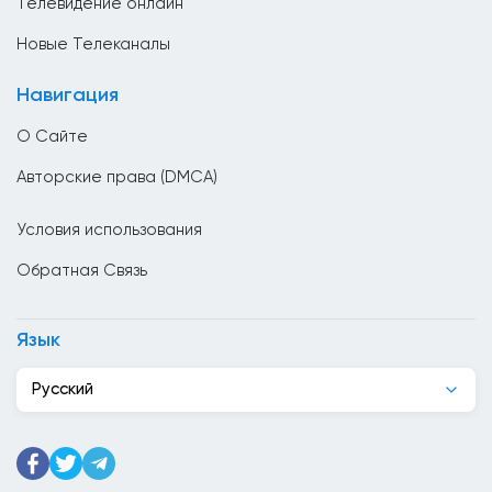
Телевидение онлайн
Ватикан
Новые Телеканалы
Великобритания
Навигация
Венгрия
О Сайте
Венесуэла
Авторские права (DMCA)
Вьетнам
Условия использования
Гаити
Обратная Связь
Гана
Гватемала
Язык
Германия
Русский
Гондурас
Гонк Конг
Греция