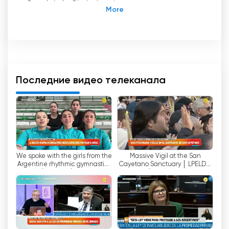
Canal de la Ciudad - общественный канал
города Буэнос-Айрес. Он начал вещание 25
июля 2003 года. Он вещает 24 часа в сутки
семь дней в неделю. Это открытый для
общества канал, который позволяет зрителям
города Буэнос-Айреса наслаждаться
разнообразными, прямыми и бесплатными
Последние видео телеканала
программами.
Canal de la Ciudad предлагает развлечения,
культуру, новости, спорт, документальные
фильмы, образование, кино, сериалы и музыку.
Это делает открытый сигнал отличным
We spoke with the girls from the
Massive Vigil at the San
вариантом для просмотра телевидения в
Argentine rhythmic gymnastics
Cayetano Sanctuary │ LPELDM
городе Буэнос-Айрес.
team │LPELDM │ 08-07-26
│ 08-07-26
Кроме того, Canal de la Ciudad предлагает
возможность бесплатного просмотра
телевидения через Интернет. Это позволяет
пользователям наслаждаться программами из