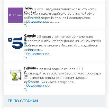
Tevé
Tevé Ciudad - ведущий телеканал в Латинской
Ciudad
Америке, позволяющий смотреть прямой эфир
Уругвай
бесплатно через Интернет. Наслаждайтесь
Общественное
лучшими программами с...
Тв
Canale
Смотрите 5 канал в прямом эфире и смотрите
5
бесплатно онлайн телевидение на нашем самом
любимом телеканале в Италии. Наслаждайтесь
Италия
любимыми...
Общественное
Тв
Canale
Смотрите прямой эфир на канале 2 ТП.
2
Наслаждайтесь удобством бесплатного просмотра
TP
телевидения онлайн с широким выбором
Италия
программ. Вы живете в Марсале...
Общественное
Тв
ТВ ПО СТРАНАМ