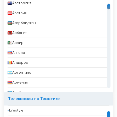
Австралия
Австрия
Азербайджан
Албания
Алжир
Ангола
Андорра
Аргентина
Армения
Аруба
Телеканалы по Тематике
Афганистан
Lifestyle
Бангладеш