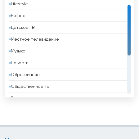
Lifestyle
Бангладеш
Бизнес
Барбадос
Детское ТВ
Бахрейн
Местное телевидение
Беларусь
Музыка
Белиз
Новости
Бельгия
Образование
Бенин
Общественное Тв
Болгария
Политические
Боливия
Развлекательные
Босния и Герцеговина
Религиозные
Бразилия
Спорт
Бруней