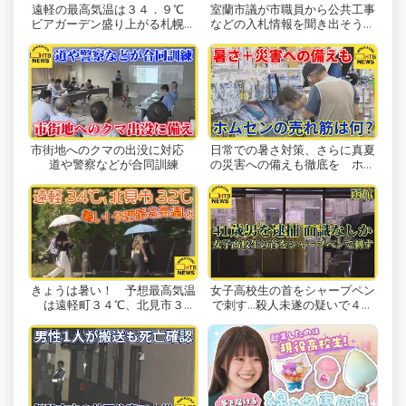
遠軽の最高気温は３４．９℃
室蘭市議が市職員から公共工事
прямой трансляции HTB зрители могут с
ビアガーデン盛り上がる札幌も
などの入札情報を聞き出そうと
удобством смотреть любимые передачи,
２９．４℃ 明日はもっと暑
していた問題 本人が謝罪も…
い！
новости и развлекательные материалы на
своих смартфонах, планшетах или
компьютерах.
Удобство просмотра телевидения в
市街地へのクマの出没に対応
日常での暑さ対策、さらに真夏
Интернете произвело революцию в
道や警察などが合同訓練
の災害への備えも徹底を ホー
ムセンターの売れ筋、取材しま
потреблении медиа. Прошли те времена,
した
когда для просмотра любимых программ
зрителям приходилось полагаться на
традиционные телевизоры. С помощью
потокового вещания зрители могут смотреть
телепередачи в режиме онлайн в любое
きょうは暑い！ 予想最高気温
女子高校生の首をシャープペン
は遠軽町３４℃、北見市３
で刺す…殺人未遂の疑いで４１
удобное для них время, будь то дома, в дороге
２℃ 札幌も３０℃の真夏日か
歳の男を現行犯逮捕 面識なし
или даже в путешествии. Такая гибкость
か 函館
позволяет людям оставаться на связи с
любимыми телеканалами и никогда не
пропускать любимые передачи.