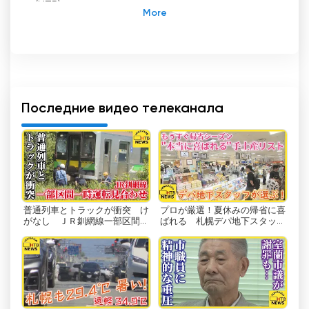
(HTB) - известная наземная телекомпания,
специализирующаяся на предоставлении
услуг телевизионного вещания в японском
регионе Хоккайдо. С помощью аббревиатуры
HTB телеканал стремится предложить
разнообразные программы, которые не
только развлекают зрителей, но и помогают
Последние видео телеканала
им воспитывать здравый смысл, эмоции, знания
и навыки, необходимые в повседневной жизни.
Одним из основных преимуществ,
предоставляемых HTB своим зрителям,
является возможность смотреть телевидение
普通列車とトラックが衝突 け
プロが厳選！夏休みの帰省に喜
в режиме онлайн с помощью потокового
がなし ＪＲ釧網線一部区間で
ばれる 札幌デパ地下スタッフ
вещания. В современном быстро меняющемся
一時運転見合わせ オホーツ
おすすめ「失敗しない手土産」
цифровом мире прямые трансляции
ク・小清水町
リスト
становятся все более популярными, поскольку
позволяют зрителям получать доступ к
любимым телеканалам и программам в любое
время и в любом месте. Благодаря функции