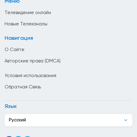
Меню
Телемагазины
Бутан
Телевидение онлайн
Ватикан
Новые Телеканалы
Великобритания
Навигация
Венгрия
О Сайте
Венесуэла
Авторские права (DMCA)
Вьетнам
Условия использования
Гаити
Обратная Связь
Гана
Гватемала
Язык
Германия
Русский
Гондурас
Гонк Конг