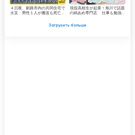
４日夜、釧路市内の共同住宅で
現役高校生が起業！旭川で話題
HTB понимает важность удовлетворения
火災 男性１人が搬送も死亡確
の綿あめ専門店 仕事も勉強も
меняющихся потребностей своих зрителей.
認 住人の７０代男性か
全力で挑む女子高校生社長の素
顔とは
Предлагая услуги потокового вещания, канал
Загрузить больше
обеспечивает доступность своих программ
для широкой аудитории, преодолевая
географические границы. Независимо от того,
являетесь ли вы жителем Хоккайдо или
проживаете за его пределами, функция
прямой трансляции HTB позволит вам
оставаться на связи и наслаждаться
образовательными, гуманитарными,
развлекательными и свежими новостными
программами канала.
Контент, предоставляемый HTB, тщательно
подбирается с учетом разнообразных
интересов зрителей. Политика канала
заключается в том, чтобы предлагать
широкий спектр материалов, которые не