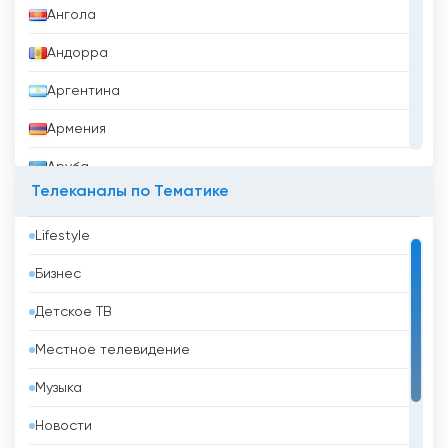
Ангола
Андорра
Аргентина
Армения
Аруба
Телеканалы по Тематике
Афганистан
Lifestyle
Бангладеш
Бизнес
Барбадос
Детское ТВ
Бахрейн
Местное телевидение
Беларусь
Музыка
Белиз
Новости
Бельгия