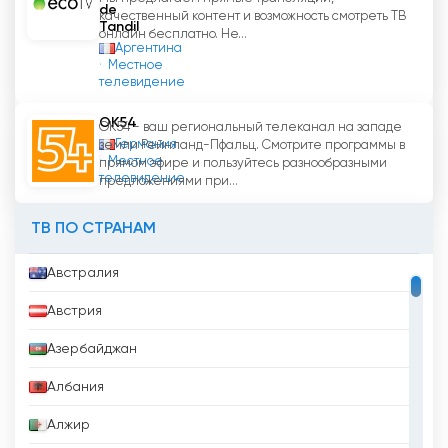
de
качественный контент и возможность смотреть ТВ
Tandil
онлайн бесплатно. Не...
Аргентина
Местное
телевидение
OK54
OK54 - ваш региональный телеканал на западе
Германия
земли Рейнланд-Пфальц. Смотрите программы в
Местное
прямом эфире и пользуйтесь разнообразными
телевидение
предложениями при...
ТВ ПО СТРАНАМ
Австралия
Австрия
Азербайджан
Албания
Алжир