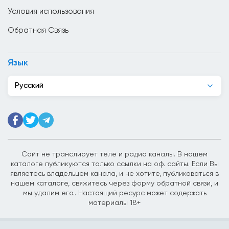
Условия использования
Гаити
Обратная Связь
Гана
Гватемала
Язык
Германия
Русский
Гондурас
Гонк Конг
Греция
Грузия
Сайт не транслирует теле и радио каналы. В нашем
каталоге публикуются только ссылки на оф. сайты. Если Вы
Дания
являетесь владельцем канала, и не хотите, публиковаться в
нашем каталоге, свяжитесь через форму обратной связи, и
Джибути
мы удалим его.. Настоящий ресурс может содержать
материалы 18+
Доминиканская Республика