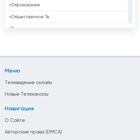
Образование
Бенин
Общественное Тв
Болгария
Политические
Боливия
Развлекательные
Босния и Герцеговина
Религиозные
Бразилия
Спорт
Бруней
Меню
Телемагазины
Бутан
Телевидение онлайн
Ватикан
Новые Телеканалы
Великобритания
Навигация
Венгрия
О Сайте
Венесуэла
Авторские права (DMCA)
Вьетнам