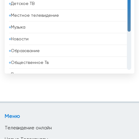
Детское ТВ
Бахрейн
Местное телевидение
Беларусь
Музыка
Белиз
Новости
Бельгия
Образование
Бенин
Общественное Тв
Болгария
Политические
Боливия
Развлекательные
Босния и Герцеговина
Религиозные
Бразилия
Спорт
Бруней
Меню
Телемагазины
Бутан
Телевидение онлайн
Ватикан