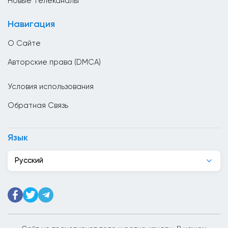
Новые Телеканалы
Великобритания
Навигация
Венгрия
О Сайте
Венесуэла
Авторские права (DMCA)
Вьетнам
Условия использования
Гаити
Обратная Связь
Гана
Гватемала
Язык
Германия
Русский
Гондурас
Гонк Конг
Греция
Грузия