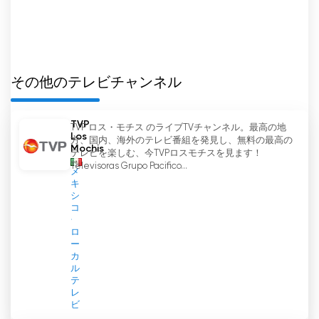
その他のテレビチャンネル
TVP
TVP ロス・モチス のライブTVチャンネル。最高の地
Los
方、国内、海外のテレビ番組を発見し、無料の最高の
Mochis
テレビを楽しむ、今TVPロスモチスを見ます！
Televisoras Grupo Pacifico...
メ
キ
シ
コ
ロ
ー
カ
ル
テ
レ
ビ