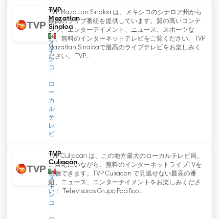
TVP
TVP Mazatlan Sinaloa は、メキシコのシナロア州から
Mazatlan
最高のライブ番組を提供しています。質の高いコンテ
Sinaloa
ンツ、エンターテイメント、ニュース、スポーツな
ど、無料のインターネットテレビをご覧ください。TVP
メ
Mazatlan Sinaloaで最高のライブテレビをお楽しみく
キ
ださい。 TVP...
シ
コ
ロ
ー
カ
ル
テ
レ
ビ
TVP
TVP Culiacán は、この地方最大のローカルテレビ局。
Culiacán
ご自宅にいながら、無料のインターネットライブTVを
視聴できます。TVP Culiacan で見逃せない最高の番
メ
組、ニュース、エンターテイメントをお楽しみくださ
キ
い！ Televisoras Grupo Pacifico...
シ
コ