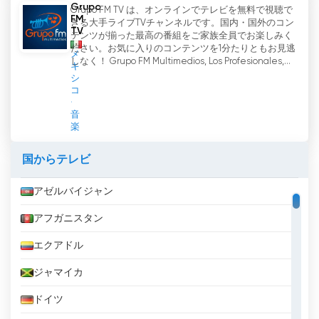
Grupo
Grupo FM TV は、オンラインでテレビを無料で視聴で
FM
きる大手ライブTVチャンネルです。国内・国外のコン
TV
テンツが揃った最高の番組をご家族全員でお楽しみく
ださい。お気に入りのコンテンツを1分たりともお見逃
メ
しなく！ Grupo FM Multimedios, Los Profesionales,...
キ
シ
コ
音
楽
国からテレビ
アゼルバイジャン
アフガニスタン
エクアドル
ジャマイカ
ドイツ