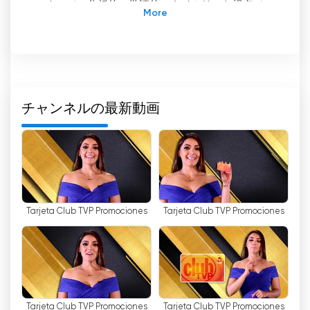
ンネルで、分析的、批評的、タイムリーな視点でニ
ュースを伝えることを目的としています。レポータ
ー・チームは、情報分野で豊富な経験を持つコミュ
ニケーションの専門家で構成されています。そのた
め、提供されるコンテンツは最高品質のものとな
る。
チャンネルの最新動画
XHI-TV Channel 2は、ニュース、インタビュー、
レポート、ドキュメンタリーなど、多彩な番組を提
供しています。この番組は毎日更新されるため、ユ
ーザーは市内で最も関連性の高い出来事を常に把握
することができます。さらに、このチャンネルはラ
イブ・コンテンツも提供しており、ユーザーは無料
Tarjeta Club TVP Promociones
Tarjeta Club TVP Promociones
でインターネット上のテレビを視聴することができ
ます。
XHI-TV Channel 2 は、地元のニュースを常にチェ
ックしたい人にお勧めのテレビ局。レポーター・チ
ームが最高品質のコンテンツを提供し、ユーザーは
客観的で真実味のある情報を得ることができます。
Tarjeta Club TVP Promociones
Tarjeta Club TVP Promociones