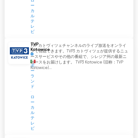
ロ
ー
カ
ル
テ
レ
ビ
TVP
TVP カトヴィツェチャンネルのライブ放送をオンライ
Katowice
ンで視聴できます。TVP3 カトヴィツェが提供するニュ
ースサービスやその他の番組で、シレジア州の最新ニ
ュースをお届けします。 TVP3 Katowice (旧称：TVP
ポ
Katowice)...
ー
ラ
ン
ド
ロ
ー
カ
ル
テ
レ
ビ