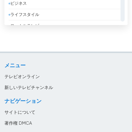
ビジネス
アンドラ
ライフスタイル
イエメン
ローカルテレビ
イギリス
信仰的
イスラエル
政略
イタリア
教育
イラク
メニュー
音楽
イラン
テレビオンライン
インド
新しいテレビチャンネル
インドネシア
ナビゲーション
ウズベキスタン
サイトについて
ウルグアイ
著作権 DMCA
エジプト