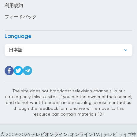
利用規約
エストニア
フィードバック
エチオピア
エルサルバドル
Language
オーストラリア
日本語
オーストリア
オマーン
オランダ
ガーナ
The site does not broadcast television channels. In our
catalog only links to. sites. If you are the owner of the channel,
カーボベルデ
and do not want to publish in our catalog, please contact us
through the feedback form and we will remove it.. This
カザフスタン
resource can contain materials 18+
カタール
© 2009-
2026
テレビオンライン. オンラインTV.
| テレビ ライブ中
カナダ