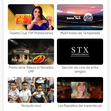
さらに、このチャンネルはライブコンテンツを提供
しており、ユーザーは無料でインターネット上のテ
レビを視聴することができます。
XHI-TV Canal 2は、都市で最も関連性の高いイベ
ントを知りたい人に最適な選択肢です。最高品質の
Tarjeta Club TVP Promociones
MLB Finales de Temporada
コンテンツを提供し、ユーザーは客観的で真実の情
報を得ることができます。さらに、このチャンネル
はライブコンテンツを提供しており、ユーザーは無
料でインターネット上のテレビを視聴することがで
きます。これにより、ユーザーは自宅にいながらに
して重要な出来事を知ることができる。
Promo serie Yaquis vs Venados
Sección de cine de entre
LMP
amigas
結論として、XHI-TV Channel 2はTelevisoras
Grupoのチャンネルであり、分析的、批評的、タイ
ムリーな視点のニュースをユーザーに提供してい
る。レポーターチームは情報分野で豊富な経験を持
つプロフェッショナルで構成されており、最高品質
Periquito azul
Las Rapiditas del espectaculo
のコンテンツを提供している。さらに、このチャン