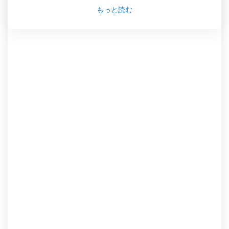
ネルはライブ・コンテンツを提供しており、ユーザ
もっと読む
ーは無料でインターネット上のテレビを視聴するこ
とができます。このような理由から、XHI-TV
Channel 2 は、市内で最も関連性の高い出来事を常
に把握したい人にとって、最適な選択肢といえま
す。
TVP Obregon ライブ TV ストリーミング
を見る