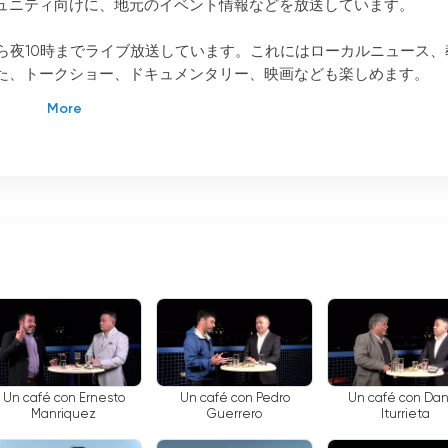
ュニティ向けに、地元のイベント情報などを放送しています。
Chile は、朝7時から夜10時までライブ放送しています。これにはローカルニュース
た、トークショー、ドキュメンタリー、映画なども楽しめます。
は、各種オンラインコンテンツを提供しています。これには、オンラインニュース
レクションが含まれる。また、同チャンネルのモバイル・アプリケ
聴することもできる。このアプリケーションでは、モバイル機器か
る。
リ) は、ライブ放送のほか、各種ライブストリーミングサービスも提供していま
の他のローカルスポーツのライブストリーミング、コンサートやそ
ます。これにより、視聴者は自宅にいながらにして番組を楽しむこ
リ) では、さまざまな教育コンテンツも提供しています。これには、地元の歴史
報が含まれる。これにより、視聴者は地元コミュニティについてよ
ができる。
Un café con Ernesto
Un café con Pedro
Un café con Da
Manriquez
Guerrero
Iturrieta
チリ) は、地元のイベント情報を視聴者に提供するローカルテレビ局。ライブ番組