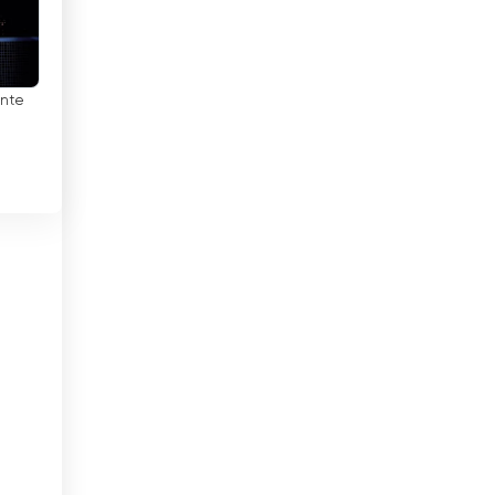
オマーン
育
を
オランダ
ガーナ
ante
カーボベルデ
カザフスタン
カタール
カナダ
カメルーン
カンボジア
キプロス
キューバ