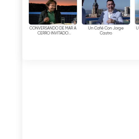
イベントのライブストリーミング、オンデマンド
コンテンツなどを提供している。また、同チャン
楽しめるほか、オンラインでテレビを無料で視聴
CONVERSANDO DE MAR A
Un Café Con Jorge
U
CERRO INVITADO
Castro
HISTORIADOR DINO
Canal 74 ライブ TV ストリーミングを見
VILLELLA