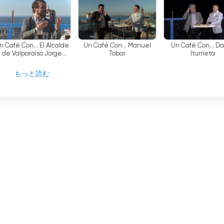
コンテンツ、視聴者の地元コミュニティへの理解を深めるための教
ネルのモバイル・アプリでライブ番組やオンデマンド・コンテンツ
することもできる。
n Café Con... El Alcalde
Un Café Con... Manuel
Un Café Con... D
de Valparaíso Jorge
Tobar
Iturrieta
Sharp
る
もっと読む