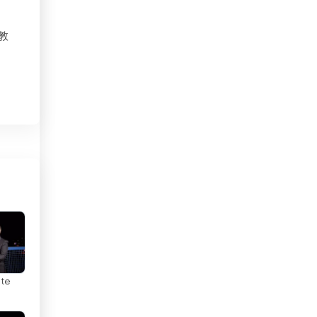
インド
、教
インドネシア
ウズベキスタン
、
ー
ウルグアイ
ら
エジプト
エストニア
の
と
エチオピア
エルサルバドル
、
オーストラリア
り
nte
オーストリア
、