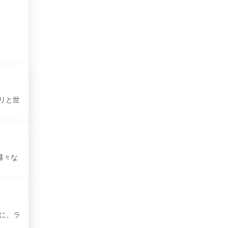
ギリシャ
キルギスタン
グアテマラ
クウェート
グルジア
チリと世
クルディスタン
クロアチア
様々な
ケニア
コートジボワール
コスタリカ
うに、ラ
コソボ