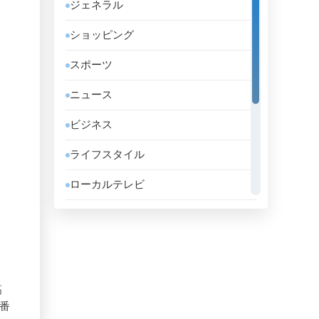
ジェネラル
アルバ
ショッピング
アルバニア
スポーツ
アルメニア
ニュース
アンゴラ
ビジネス
アンドラ
ライフスタイル
イエメン
ローカルテレビ
イギリス
信仰的
イスラエル
政略
イタリア
教育
イラク
高
音楽
育番
イラン