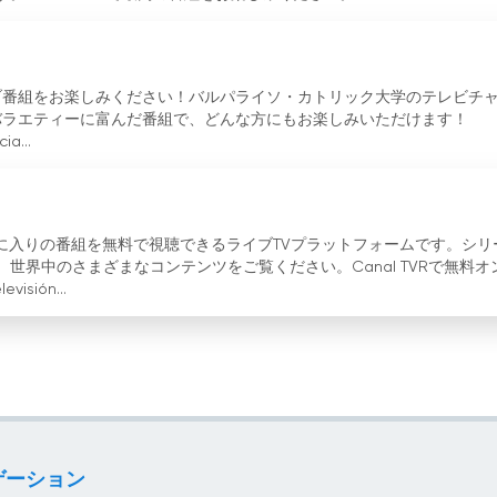
イブ番組をお楽しみください！バルパライソ・カトリック大学のテレビチ
。バラエティーに富んだ番組で、どんな方にもお楽しみいただけます！
ia...
お気に入りの番組を無料で視聴できるライブTVプラットフォームです。シリ
世界中のさまざまなコンテンツをご覧ください。Canal TVRで無料オ
sión...
ゲーション