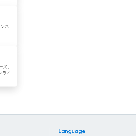
コロンビア
コンゴ
ャンネ
サウジアラビア
サンマリノ
ジブチ
ーズ、
ンライ
シリア
スーダン
スイス
スウェーデン
スペイン
Language