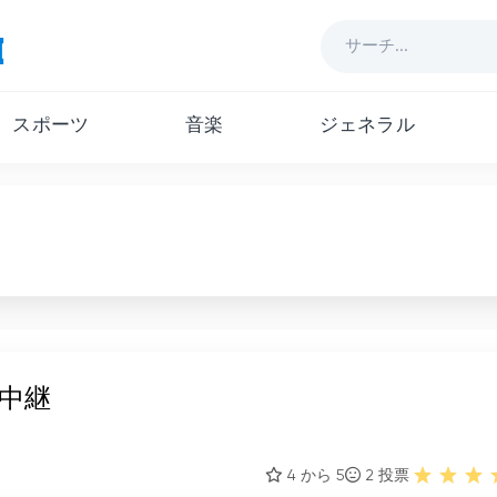
スポーツ
音楽
ジェネラル
生中継
4 から 5
2
投票