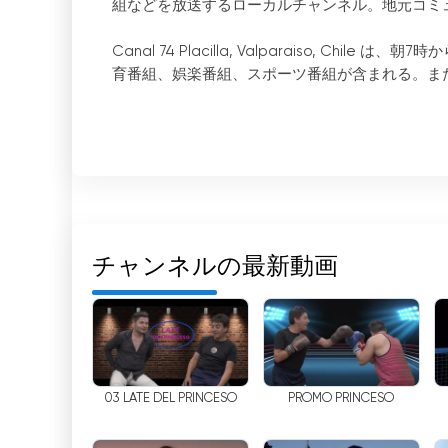
組などを放送するローカルチャンネル。地元コミ
Canal 74 Placilla, Valparaiso, 
育番組、娯楽番組、スポーツ番組が含まれる。ま
Canal 74 Placilla (バルパライソ) 
ライブテレビ番組、オンデマンドテレビ番組のセ
ションを使えば、無料でテレビをオンラインで視
ライブ番組やオンデマンドコンテンツを視聴でき
Canal 74 Placilla (バルパライソ、チ
す。これらのサービスには、サッカーの試合やそ
チャンネルの最新動画
他のイベントのライブストリーミングなどがあり
ができます。
Canal 74 Placilla (バルパライソ、チ
文化、地域社会、健康などのトピックに関する情
深く知り、地元の出来事をよりよく理解すること
03 LATE DEL PRINCESO
PROMO PRINCESO
Canal 74 Placilla (バルパライソ / 