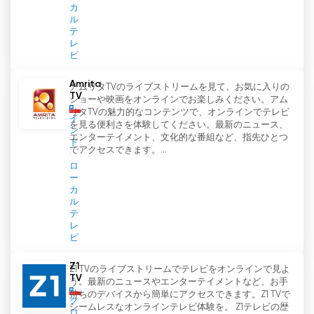
カ
ル
テ
レ
ビ
Amrita
アムリタTVのライブストリームを見て、お気に入りの
TV
ショーや映画をオンラインでお楽しみください。アム
リタTVの魅力的なコンテンツで、オンラインでテレビ
イ
を見る便利さを体験してください。最新のニュース、
ン
エンターテイメント、文化的な番組など、指先ひとつ
ド
でアクセスできます。...
ロ
ー
カ
ル
テ
レ
ビ
Z1
Z1 TVのライブストリームでテレビをオンラインで見よ
TV
う。最新のニュースやエンターテイメントなど、お手
持ちのデバイスから簡単にアクセスできます。Z1 TVで
ク
シームレスなオンラインテレビ体験を。 Z1テレビの歴
ロ