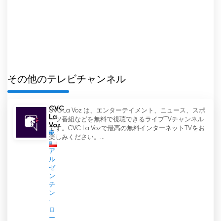
は、携帯電話やタブレットなどのモバイル機器から
もアクセスできる。
このチャンネルには、地域、国、そして世界からの
情報を毎日更新するニュース・コーナーもある。こ
のセクションは、ビオビオで起きていることを常に
把握したい人にとって、優れた情報源となる。
その他のテレビチャンネル
Voz de Poder Televisión は、チリのビオビオ州 タ
CVC
CVC La Voz は、エンターテイメント、ニュース、スポ
ルカワノ (Talcahuano) に本部を置くテレビ局。家
La
ーツ番組などを無料で視聴できるライブTVチャンネル
族向け、文化番組、キリスト教番組などをライブ放
Voz
です。CVC La Vozで最高の無料インターネットTVをお
送しています。家族向け、文化番組、キリスト教番
楽しみください。...
組などをライブ放送しています。
ア
ル
ゼ
ン
Voz de Poder Television ライブ TV ストリ
チ
ーミングを見る
ン
ロ
ー