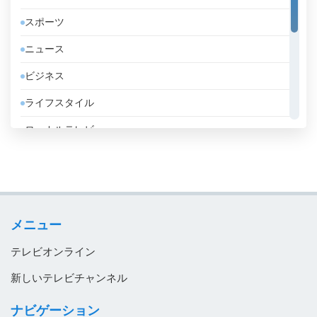
アルバニア
スポーツ
アルメニア
ニュース
アンゴラ
ビジネス
アンドラ
ライフスタイル
イエメン
ローカルテレビ
イギリス
信仰的
イスラエル
政略
イタリア
教育
イラク
メニュー
音楽
イラン
テレビオンライン
インド
新しいテレビチャンネル
インドネシア
ナビゲーション