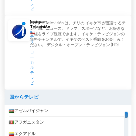
レ
ビ
Iquique
Iquique Televisión は、チリの イキケ市 が運営するテ
Televisión
レビ局。ニュース、ドラマ、スポーツなど、お好きな
番組をライブ視聴できます。イキケ・テレビジョンの
チ
無料チャンネルで、イキケのベスト番組をお楽しみく
リ
ださい。 デジタル・オープン・テレビジョン (HD)...
ロ
ー
カ
ル
テ
レ
ビ
国からテレビ
アゼルバイジャン
アフガニスタン
エクアドル