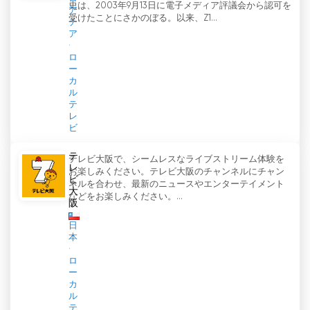
史は、2003年9月13日に電子メディア評議会から認可を
ア
受けたことにさかのぼる。以来、Z1...
チ
ア
ロ
ー
カ
ル
テ
レ
ビ
テ
テレビ大阪で、シームレスなライブストリーム体験を
レ
お楽しみください。テレビ大阪のチャンネルにチャン
ビ
ネルを合わせ、最新のニュースやエンターテイメント
大
などをお楽しみください。...
阪
日
本
ロ
ー
カ
ル
テ