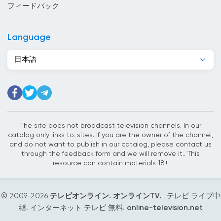
フィードバック
エチオピア
エルサルバドル
Language
オーストラリア
日本語
オーストリア
オマーン
オランダ
ガーナ
The site does not broadcast television channels. In our
catalog only links to. sites. If you are the owner of the channel,
カーボベルデ
and do not want to publish in our catalog, please contact us
through the feedback form and we will remove it.. This
カザフスタン
resource can contain materials 18+
カタール
© 2009-
2026
テレビオンライン. オンラインTV.
| テレビ ライブ中
カナダ
継. インターネット テレビ 無料.
online-television.net
カメルーン