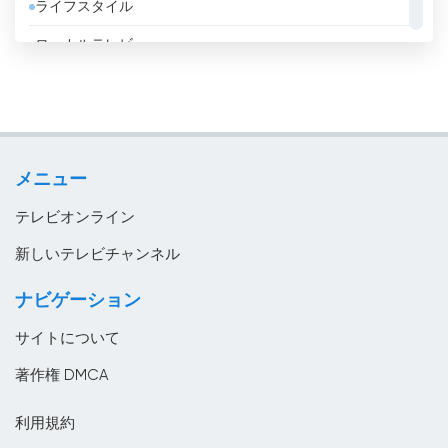
ライフスタイル
イエメン
ローカルテレビ
イギリス
信仰的
イスラエル
政略
イタリア
教育
イラク
メニュー
音楽
イラン
テレビオンライン
インド
新しいテレビチャンネル
インドネシア
ナビゲーション
ウズベキスタン
サイトについて
ウルグアイ
著作権 DMCA
エジプト
利用規約
エストニア