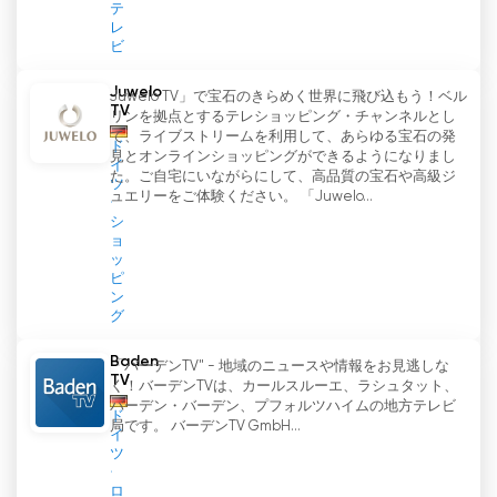
テ
レ
ビ
Juwelo
Juwelo TV」で宝石のきらめく世界に飛び込もう！ベル
TV
リンを拠点とするテレショッピング・チャンネルとし
て、ライブストリームを利用して、あらゆる宝石の発
ド
見とオンラインショッピングができるようになりまし
イ
た。ご自宅にいながらにして、高品質の宝石や高級ジ
ツ
ュエリーをご体験ください。 「Juwelo...
シ
ョ
ッ
ピ
ン
グ
Baden
「バーデンTV" - 地域のニュースや情報をお見逃しな
TV
く！バーデンTVは、カールスルーエ、ラシュタット、
バーデン・バーデン、プフォルツハイムの地方テレビ
ド
局です。 バーデンTV GmbH...
イ
ツ
ロ