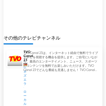
コンテンツの紹介に重点を置いています。
TV Oberfrankenはさまざまな配信チャンネルを通
じて視聴者にリーチしている。同局のメディアデー
タによると、TVOの技術的リーチはケーブルネッ
トワークで約70万人である。さらに、TVOは
Vodafone Kabelのデジタル・ケーブル・ネットワ
その他のテレビチャンネル
ークでも受信可能である。
TVO
TVO Canal 23は、インターネット経由で無料でライブ
オーバーフランケンの地域メディアの重要な一翼を
Canal
テレビを視聴する機会を提供します。ご自宅にいなが
担うTVオーバーフランケンは、地域の情報と娯楽
23
ら、最高のエンターテイメント、ニュース、スポーツ
を提供する中心的役割を担っている。TVOの報道
のコンテンツを無料でお楽しみいただけます。TVO
ベ
は、地元の人々が時事問題について十分な情報を
Canal 23でどんな番組も見逃しません！ TVO Canal...
ネ
得、地元地域の重要な話題をフォローできるように
ズ
エ
するのに役立っている。TVOの多様なコンテンツ
ラ
は、オーバーフランケン地方の多才さと献身を反映
し、地域の結束強化に貢献している。
ロ
ー
カ
TVO ライブ TV ストリーミングを見る
ル