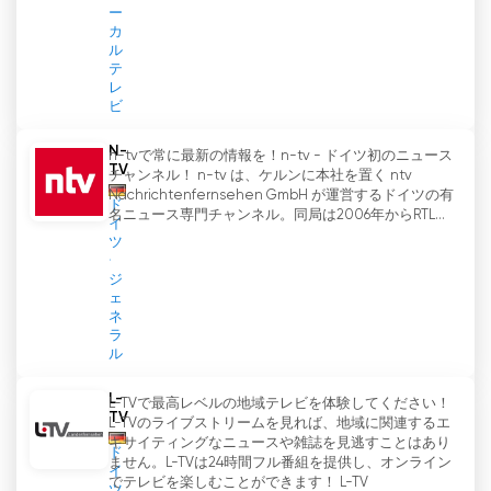
ー
カ
ル
テ
レ
ビ
N-
n-tvで常に最新の情報を！n-tv - ドイツ初のニュース
TV
チャンネル！ n-tv は、ケルンに本社を置く ntv
Nachrichtenfernsehen GmbH が運営するドイツの有
ド
名ニュース専門チャンネル。同局は2006年からRTL...
イ
ツ
ジ
ェ
ネ
ラ
ル
L-
L-TVで最高レベルの地域テレビを体験してください！
TV
L-TVのライブストリームを見れば、地域に関連するエ
キサイティングなニュースや雑誌を見逃すことはあり
ド
ません。L-TVは24時間フル番組を提供し、オンライン
イ
でテレビを楽しむことができます！ L-TV
ツ