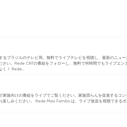
が提供するすべての番組をお楽しみいただけます。
ライブテレビを視聴し、幅広い高品質な番組を楽しみたい人にとって、素晴
送品質で、Clone Networkはテレビ愛好家のための優れた選
one TVの魅力を発見するチャンスをお見逃しなく！
ングを見る
を放送するブラジルのテレビ局。無料でライブテレビを視聴し、最新のニュー
さい。Rede CNTの番組をフォローし、無料で何時間でもライブエン
 Rede...
ャンネルの多彩で家族向けの番組をライブでご覧ください。家族団らんを促進するコ
みください。 Rede Mais Família は、ライブ放送を視聴できる