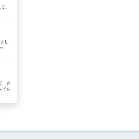
ギリシャ
など、
キルギスタン
グアテマラ
しまし
クウェート
on
グルジア
クルディスタン
ど、さ
クロアチア
レビを
ケニア
コートジボワール
コスタリカ
コソボ