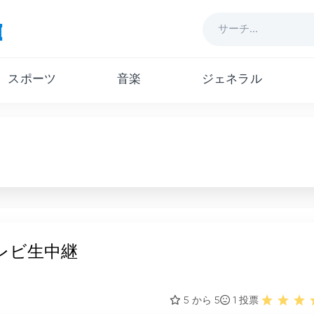
スポーツ
音楽
ジェネラル
テレビ生中継
5 から 5
1
投票