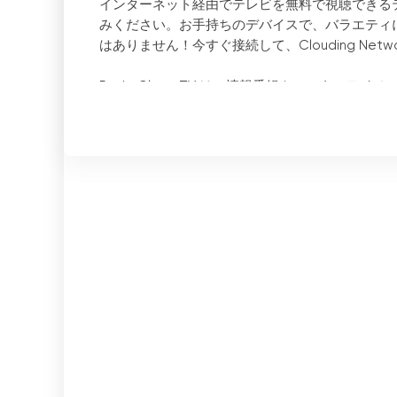
インターネット経由でテレビを無料で視聴できるテレ
みください。お手持ちのデバイスで、バラエティ
はありません！今すぐ接続して、Clouding Ne
Rede Clone TV は、情報番組やエンター
として放送されている Rede Clone は、
す。無料のライブテレビを視聴する場合、ユーザ
スやドキュメンタリーなどの情報番組まで、幅広
Rede Clone TVで無料ライブTVを見る利
インターネットに接続されたデバイスが1つあれば、
トの瞬間を見逃すことはありません。自宅でも、
験を提供します。
さらに、Rede Clone TVは番組の質の高
った質の高いコンテンツを提供するよう努めています
には誰もが楽しめる番組が揃っています。
Rede Clone TVのもう一つの利点は、アク
支払う必要はありません。安定したインターネッ