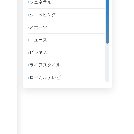
ジェネラル
アルバ
ショッピング
アルバニア
スポーツ
アルメニア
ニュース
アンゴラ
ビジネス
アンドラ
ライフスタイル
イエメン
ローカルテレビ
イギリス
信仰的
イスラエル
政略
イタリア
教育
イラク
。
音楽
イラン