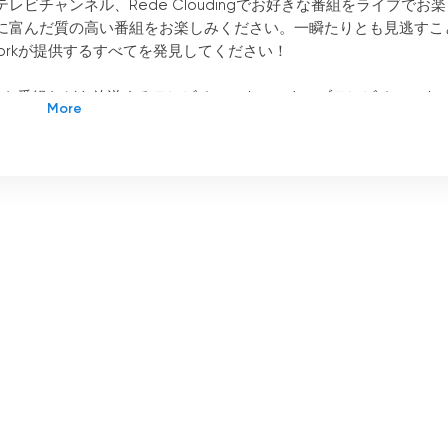
ビチャンネル、Rede Cloudingでお好きな番組をライブでお楽
に富んだ質の高い番組をお楽しみください。一瞬たりとも見逃すこ
tworkが提供するすべてを発見してください！
テイメント番組などを放送するテレビチャンネル。ウェブテレビチャンネ
視聴者を楽しませ、情報を提供するために様々なプログラムを提供していま
ーは、シリーズ、映画、リアリティ番組などの娯楽番組から、ニュ
いコンテンツにアクセスできます。
点の一つは、いつでもどこでも好きな番組をライブで楽しめる便利さです
視聴者はRede Cloneの番組にアクセスでき、エンターテインメ
職場でも、移動中でも、クローンネットワークは柔軟で便利な視聴
さでも際立っている。厳選されたさまざまな番組で、視聴者の興味や好み
。コメディー、ドラマ、スポーツ、ニュースなど、Rede Clon
セスのしやすさです。無料でライブTVを見るために、購読料や追加料金
ト接続と、スマートフォン、タブレット、コンピューターなどの互