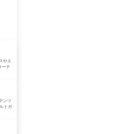
オマーン
オランダ
ら
択肢
ガーナ
カーボベルデ
カザフスタン
スやエ
カタール
ターテ
カナダ
カメルーン
ンテンツ
カンボジア
ポルトガ
キプロス
キューバ