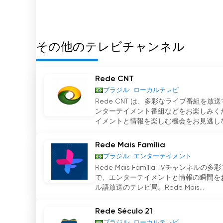
性のあるデバイスさえあれば、Rede Clone
つまり、Clone TV Networkは、無料で
しい選択肢である。多様な番組、便利なアクセス、放
その他のテレビチャンネル
として際立っています。今すぐ接続し、Rede Cl
Rede Clouding ライブ TV ストリーミ
Rede CNT
ブラジル
ローカルテレビ
Rede CNT は、多彩なライブ番組
ンターテイメント番組などをお楽しみくだ
イメントと情報を楽しむ機会をお見逃しなく！
Rede Mais Família
ブラジル
エンターテイメント
Rede Mais Família TVチ
で、エンターテイメントと情報の瞬間をお楽し
ル語放送のテレビ局。Rede Mais...
Rede Século 21
ブラジル
ローカルテレビ