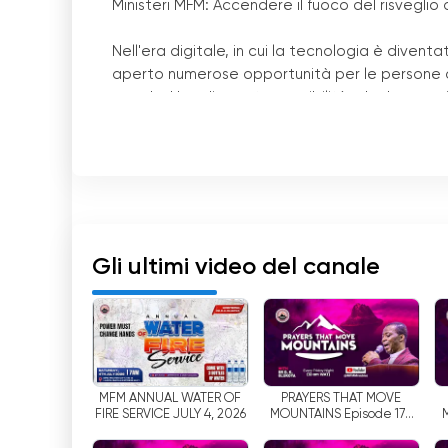
Ministeri MFM: Accendere il fuoco del risveglio 
Nell
'
era digitale, in cui la tecnologia è diventa
aperto numerose opportunità per le persone d
mondo. Una di queste possibilità, che ha acqui
televisione online e di seguire i vari eventi in 
Ministries si distingue come un faro di speranz
tutto il mondo.
MFM Ministries è un ministero evangelico comple
Spirito Santo e alla dimostrazione illimitata de
visionario Dr. D.K. Olukoya, il canale è diventa
Gli ultimi video del canale
cercatori.
Con l
'
avvento dello streaming live e della tele
tecnologia per raggiungere un pubblico più va
online, il ministero ha assicurato che i potent
connessione a Internet, indipendentemente da
MFM ANNUAL WATER OF
PRAYERS THAT MOVE
FIRE SERVICE JULY 4, 2026
MOUNTAINS Episode 170
il modo in cui le persone si avvicinano ai cont
with Dr D K Olukoya
individui di connettersi con il messaggio co