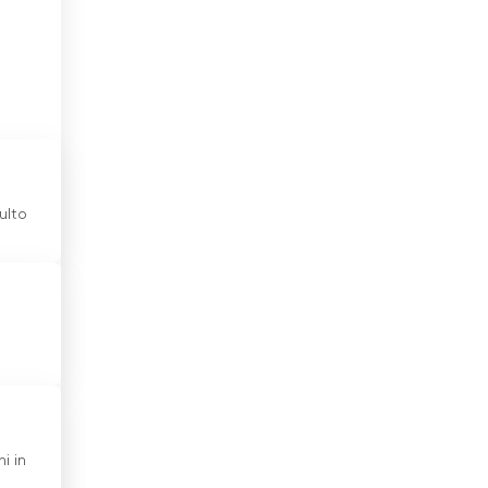
Emirati Arabi Uniti
Estonia
Etiopia
a
Filippine
Finlandia
ulto
Francia
Georgia
Germania
Ghana
Giamaica
i in
Giappone