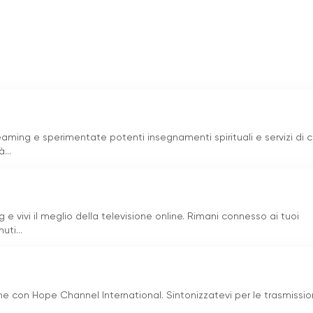
nsieme la potenza di Dio.
o il potere del live streaming e della televisione online per
il mondo. Fornendo una piattaforma per guardare la televisione
eografiche e ha assicurato che gli insegnamenti e i sermoni
a enfasi sull
'
assoluta santità e sul conferimento di poteri agli
, MFM Ministries continua ad accendere il fuoco del risveglio e 
 di Dio.
eaming e sperimentate potenti insegnamenti spirituali e servizi di c
 online
...
 vivi il meglio della televisione online. Rimani connesso ai tuoi
ti...
ne con Hope Channel International. Sintonizzatevi per le trasmission