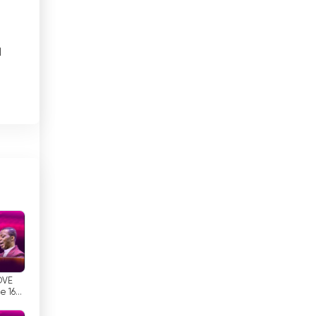
Brunei
l
Bulgaria
Cambogia
in
Camerun
Canada
 e
Capo Verde
Chad
Cile
Cina
a
to
OVE
Cipro
e 166
oya