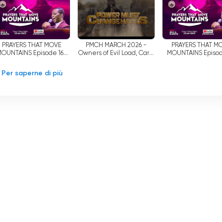
 Ministeri MFM è l
'
enfasi posta sulla santità assoluta. Il minist
to religioso, ma agisce anche come insetticida spirituale,
entazioni del mondo. Attraverso i loro flussi in diretta e la
PRAYERS THAT MOVE
PMCH MARCH 2026 -
PRAYERS THAT M
MOUNTAINS Episode 165
Owners of Evil Load, Carry
MOUNTAINS Episod
pertamente l
'
importanza di coltivare la santità dentro e fuori d
with Dr D K Olukoya
Your Load
with Dr D K 
 solo un prerequisito per il Paradiso, ma anche una forza
Per saperne di più
 positivo nella vita di una persona.
putazione di essere un ministero evangelico "fai da te". Quest
tecipare attivamente al loro cammino spirituale e ad assumers
erso gli insegnamenti e i sermoni disponibili in diretta streami
sce ai credenti gli strumenti necessari per combattere le
ossono incontrare. Il ministero crede fermamente che ogni
nnaturale e di sperimentare la dimostrazione illimitata della
i della trasmissione televisiva tradizionale. Abbracciando il liv
o ha creato una comunità globale di credenti che condividono u
piattaforme digitali, individui di ogni estrazione sociale poss