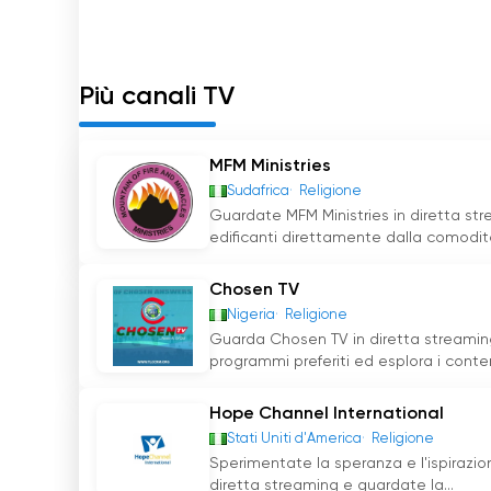
riunirsi, sostenersi a vicenda e sperimentare i
In conclusione, i Ministeri MFM hanno abbracciat
diffondere il messaggio del Vangelo in tutto 
Più canali TV
online, il ministero ha abbattuto le barriere g
trasformativi siano accessibili a tutti. Con la su
individui per intraprendere la guerra spirituale
MFM Ministries
dare una potente dimostrazione della potenza
Sudafrica
Religione
Guardate MFM Ministries in diretta str
MFM guarda tv streaming in diretta live
edificanti direttamente dalla comodità
Chosen TV
Nigeria
Religione
Guarda Chosen TV in diretta streaming e
programmi preferiti ed esplora i contenu
Hope Channel International
Stati Uniti d'America
Religione
Sperimentate la speranza e l'ispirazio
diretta streaming e guardate la...