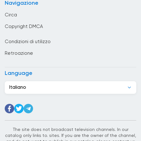
Navigazione
Cambogia
Circa
Camerun
Copyright DMCA
Canada
Condizioni di utilizzo
Capo Verde
Retroazione
Chad
Cile
Language
Cina
Italiano
Cipro
Città del Vaticano
Colombia
Corea del Sud
The site does not broadcast television channels. In our
catalog only links to. sites. If you are the owner of the channel,
Costa d&#039;Avorio