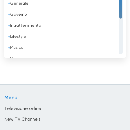
Generale
Barbados
Governo
Belgio
Intrattenimento
Belize
Lifestyle
Benin
Musica
Bhutan
Notizie
Bielorussia
Religione
Birmania
Sport
Bolivia
TV locali
Bosnia ed Erzegovina
Menu
Tv Shopping
Brasile
Televisione online
Brunei
New TV Channels
Bulgaria