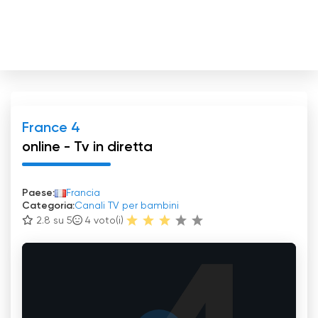
France 4
online - Tv in diretta
Paese:
Francia
Categoria:
Canali TV per bambini
2.8 su 5
4
voto(i)