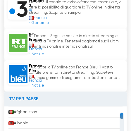
France
France 4 offre anche la copertura dei principali
France 3, il canale televisivo francese essenziale, vi
3
offre la possibilità di guardare la TV online in diretta
eventi sportivi. Grazie a questa trasmissione,
streaming. Scoprite un'ampia...
gli spettatori possono vivere in diretta i
Francia
momenti salienti delle competizioni sportive
Generale
nazionali e internazionali.
RT
RT France - Segui le notizie in diretta streaming e
France
guarda la TV online. Tenetevi aggiornati sugli ultimi
La linea editoriale di France 4 si basa su due
eventi nazionali e internazionali sul...
Francia
programmi distinti. Il primo, incentrato su
Notizie
contenuti per i giovani, mira a divertirli, educarli
e sostenerli nella loro crescita. La seconda, più
France
Guardate la TV online con France Bleu, il vostro
generalista, offre una varietà di programmi per
Bleu
canale preferito in diretta streaming. Godetevi
soddisfare i gusti di tutti gli spettatori.
un'ampia gamma di programmi di intrattenimento,...
Francia
Notizie
France 4 guarda tv streaming in diretta
live online
TV PER PAESE
Afghanistan
Albania