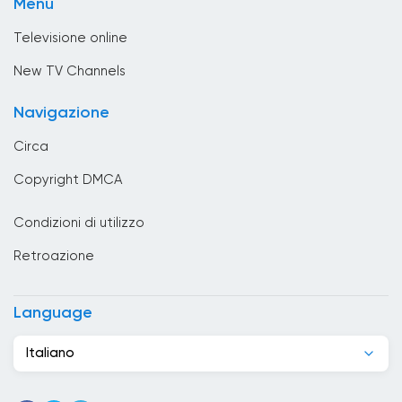
Menu
Tv Shopping
Brasile
Televisione online
Brunei
New TV Channels
Bulgaria
Navigazione
Cambogia
Circa
Camerun
Copyright DMCA
Canada
Condizioni di utilizzo
Capo Verde
Retroazione
Chad
Cile
Language
Cina
Italiano
Cipro
Città del Vaticano