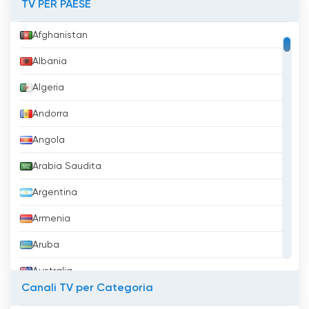
TV PER PAESE
Afghanistan
Albania
Algeria
Andorra
Angola
Arabia Saudita
Argentina
Armenia
Aruba
Australia
Canali TV per Categoria
Austria