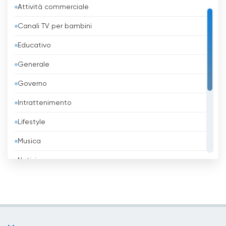
Attività commerciale
Azerbaigian
Canali TV per bambini
Bahrein
Educativo
Bangladesh
Generale
Barbados
Governo
Belgio
Intrattenimento
Belize
Lifestyle
Benin
Musica
Bhutan
Notizie
Bielorussia
Religione
Birmania
Sport
Bolivia
TV locali
Bosnia ed Erzegovina