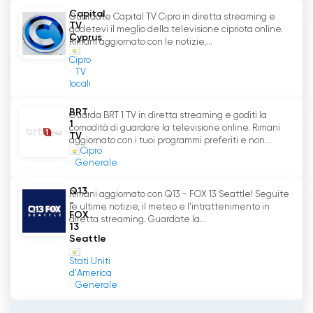
In conclusione, Ada TV si è affermata con
Capital
Guardate Capital TV Cipro in diretta streaming e
successo come canale televisivo di punta nella
TV
godetevi il meglio della televisione cipriota online.
Cyprus
Repubblica Turca di Cipro Nord. Grazie
Rimani aggiornato con le notizie,...
all
'
opzione live stream, gli spettatori hanno la
Cipro
libertà di guardare
TV
locali
Ada TV guarda tv streaming in diretta
BRT
Guarda BRT 1 TV in diretta streaming e goditi la
live online
1
comodità di guardare la televisione online. Rimani
TV
aggiornato con i tuoi programmi preferiti e non...
Cipro
Generale
Q13
Rimani aggiornato con Q13 - FOX 13 Seattle! Seguite
-
le ultime notizie, il meteo e l'intrattenimento in
FOX
diretta streaming. Guardate la...
13
Seattle
Stati Uniti
d'America
Generale