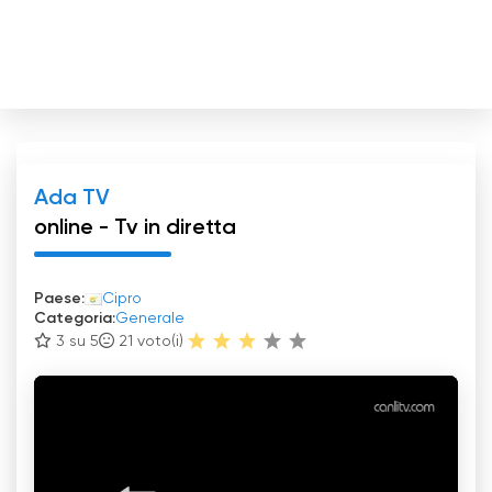
Ada TV
online - Tv in diretta
Paese:
Cipro
Categoria:
Generale
3 su 5
21
voto(i)