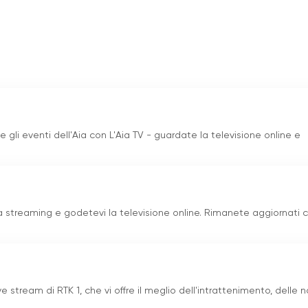
promozione dei talenti locali e all
'
orgoglio nazionale ne ha fat
osovo. Con la sua continua crescita ed evoluzione, il canale
panorama televisivo del Paese.
ive online
e gli eventi dell'Aia con L'Aia TV - guardate la televisione online e
ta streaming e godetevi la televisione online. Rimanete aggiornati c
e stream di RTK 1, che vi offre il meglio dell'intrattenimento, delle n