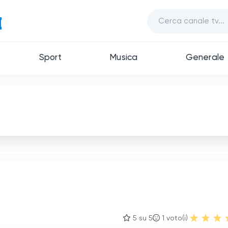
Sport
Musica
Generale
5 su 5
1
voto(i)