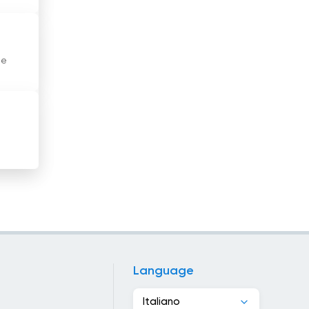
Gibuti
Giordania
te
Grecia
Guatemala
Haiti
Honduras
Hong Kong
India
Indonesia
Language
Iran
Italiano