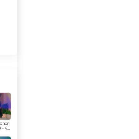
Brunei
Bulgaria
e
Cambogia
Camerun
 2
Canada
Capo Verde
Chad
Cile
i
Cina
la
Canon
Cipro
 - 4
V
a