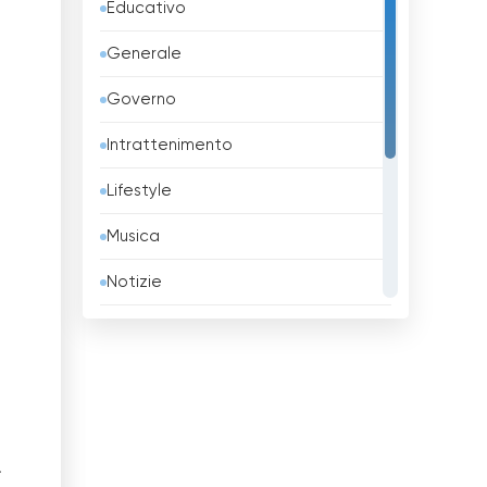
Educativo
Bangladesh
Generale
Barbados
Governo
Belgio
Intrattenimento
Belize
Lifestyle
Benin
Musica
Bhutan
Notizie
Bielorussia
Religione
Birmania
Sport
Bolivia
TV locali
Bosnia ed Erzegovina
Tv Shopping
.
Brasile