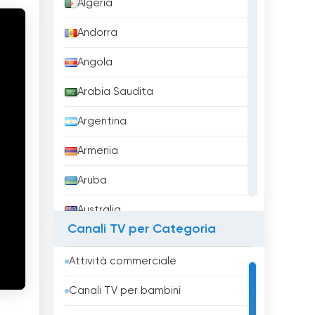
Algeria
Andorra
Angola
Arabia Saudita
Argentina
Armenia
Aruba
Australia
Canali TV per Categoria
Austria
Attività commerciale
Azerbaigian
Canali TV per bambini
Bahrein