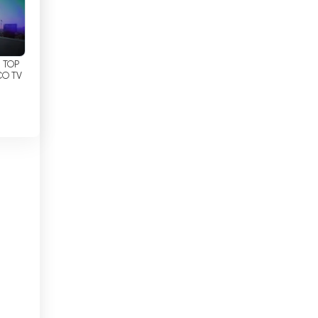
Città del Vaticano
Colombia
Corea del Sud
ICO TV
Costa d&#039;Avorio
to
he
Costa Rica
Croazia
no
Cuba
i
Danimarca
Ecuador
Egitto
one
El Salvador
er