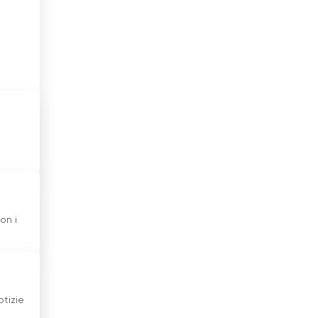
to
Emirati Arabi Uniti
Estonia
Etiopia
Filippine
Finlandia
Francia
Georgia
on i
Germania
Ghana
Giamaica
otizie
Giappone