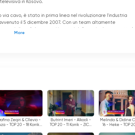
televisiva in Kosovo.
via cavo, è stato in prima linea nel rivoluzionare l
'
industria
le, avvenuto il 5 dicembre 2007. Con un team altamente
ammi di qualità per tutti i settori della società e per tutte l
liare nel Paese.
troduzione del più alto formato di immagini e suoni in Kosovo. Il
kosovaro a trasmettere in alta definizione (HD), offrendo agli
za precedenti. Questa mossa innovativa ha segnato una nuova
endo un punto di riferimento per le trasmissioni di altissima
 di guardare la televisione online sono diventate sempre più
ciuto questa tendenza e ha risposto fornendo ai suoi spettator
ttraverso piattaforme online. Abbracciando la tecnologia,
i i loro programmi preferiti, le notizie e l
'
intrattenimento dal
mento e ovunque.
afina Zeqiri & Cllevio -
Butrint Imeri - Alkooli -
Melinda & Didine 
za - TOP 20 - 18 Korrik -
TOP 20 - 11 Korrik - ZICO
16 - Heke - TOP 20
ZICO TV
TV
Korrik - ZICO T
e della società e i gruppi di età si riflette nella varietà dell