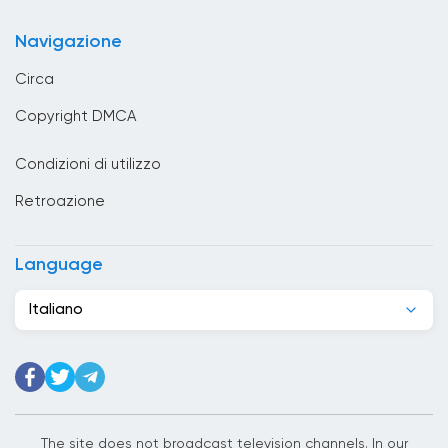
Bulgaria
Navigazione
Cambogia
Circa
Camerun
Copyright DMCA
Canada
Condizioni di utilizzo
Capo Verde
Retroazione
Chad
Cile
Language
Cina
Italiano
Cipro
Città del Vaticano
Colombia
Corea del Sud
The site does not broadcast television channels. In our