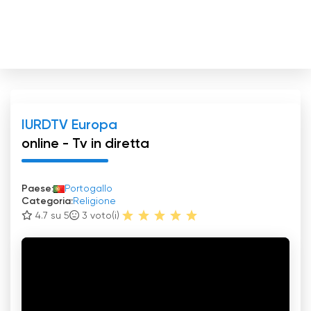
IURDTV Europa
online - Tv in diretta
Paese:
Portogallo
Categoria:
Religione
4.7 su 5
3
voto(i)