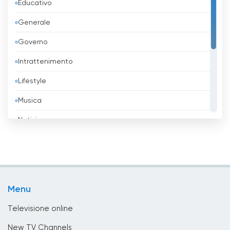
Educativo
Bangladesh
Generale
Barbados
Governo
Belgio
Intrattenimento
Belize
Lifestyle
Benin
Musica
Bhutan
Notizie
Bielorussia
Religione
Birmania
Sport
Bolivia
TV locali
Bosnia ed Erzegovina
Menu
Tv Shopping
Brasile
Televisione online
Brunei
New TV Channels