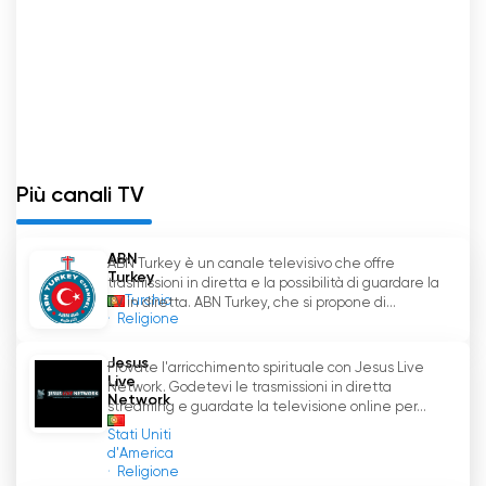
Più canali TV
ABN
ABN Turkey è un canale televisivo che offre
Turkey
trasmissioni in diretta e la possibilità di guardare la
Turchia
TV in diretta. ABN Turkey, che si propone di...
Religione
Jesus
Provate l'arricchimento spirituale con Jesus Live
Live
Network. Godetevi le trasmissioni in diretta
Network
streaming e guardate la televisione online per...
Stati Uniti
d'America
Religione