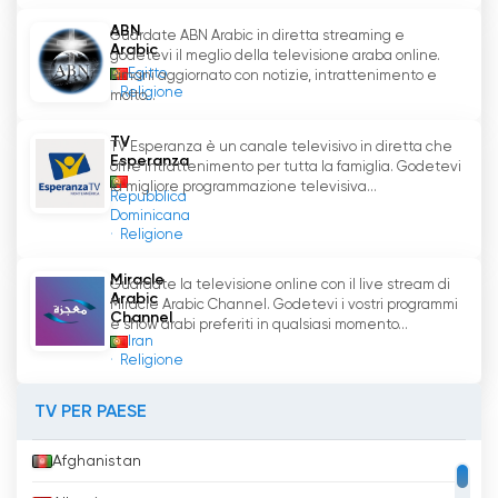
ABN
Guardate ABN Arabic in diretta streaming e
Arabic
godetevi il meglio della televisione araba online.
Egitto
Rimani aggiornato con notizie, intrattenimento e
Religione
molto...
TV
TV Esperanza è un canale televisivo in diretta che
Esperanza
offre intrattenimento per tutta la famiglia. Godetevi
la migliore programmazione televisiva...
Repubblica
Dominicana
Religione
Miracle
Guardate la televisione online con il live stream di
Arabic
Miracle Arabic Channel. Godetevi i vostri programmi
Channel
e show arabi preferiti in qualsiasi momento...
Iran
Religione
TV PER PAESE
Afghanistan