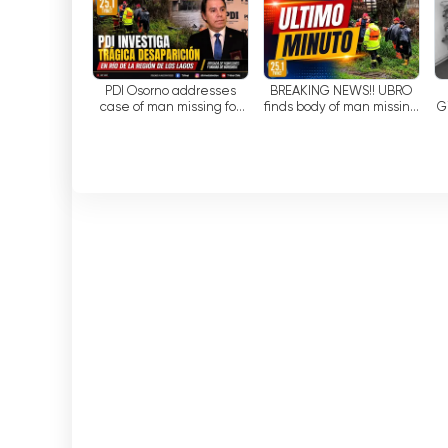
REINFORCED
procedures.
programmi in diretta e le registrazioni dei pr
Inet Tv Digital guarda tv streaming in d
PDI Osorno addresses
BREAKING NEWS!! UBRO
case of man missing for
finds body of man missing
G
over a month in the
for over a month in the
Rahue River
Rahue River