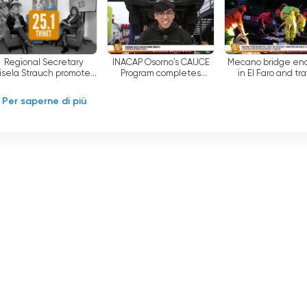
ogrammi passati.
iretta live online
Regional Secretary
INACAP Osorno's CAUCE
Mecano bridge en
isela Strauch promotes
Program completes
in El Faro and tra
regional agenda to
student internships at
restored in San Ju
strengthen
Salfa
la Costa
Per saperne di più
entrepreneurship and
emp...