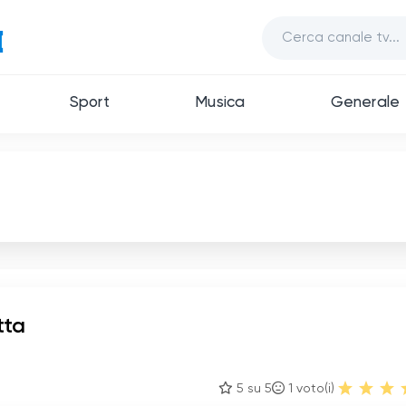
Sport
Musica
Generale
tta
5 su 5
1
voto(i)