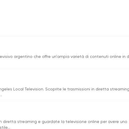
visivo argentino che offre un'ampia varietà di contenuti online in d
geles Local Television. Scoprite le trasmissioni in diretta streamin
..
in diretta streaming e guardate la televisione online per avere uno
ile...