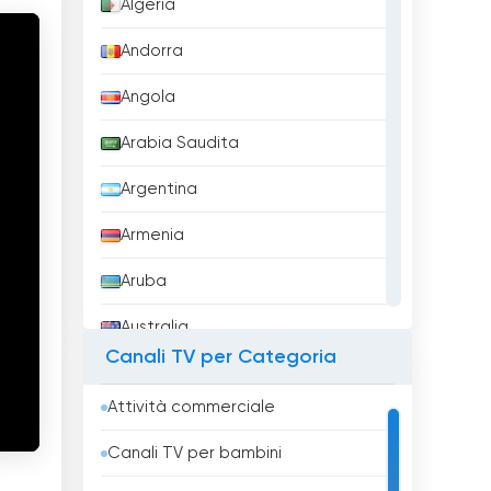
Algeria
Andorra
Angola
Arabia Saudita
Argentina
Armenia
Aruba
Australia
Canali TV per Categoria
Austria
Attività commerciale
Azerbaigian
Canali TV per bambini
Bahrein