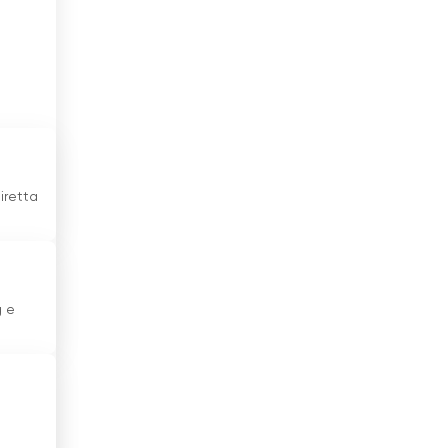
Emirati Arabi Uniti
Estonia
Etiopia
Filippine
Finlandia
iretta
Francia
Georgia
g e
Germania
Ghana
Giamaica
Giappone