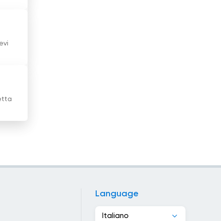
Gibuti
Giordania
evi
Grecia
Guatemala
Haiti
etta
Honduras
Hong Kong
India
Indonesia
Language
Iran
Italiano