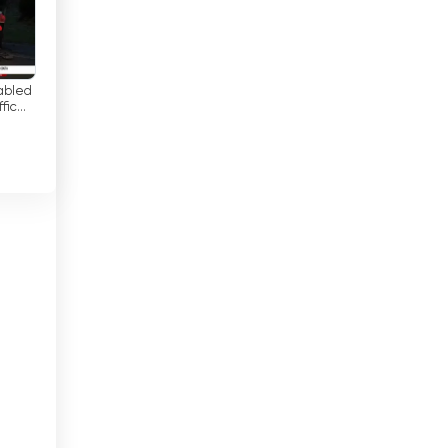
Città del Vaticano
Colombia
Corea del Sud
abled
ffic
an de
Costa d&#039;Avorio
Costa Rica
Croazia
Cuba
Danimarca
Ecuador
Egitto
El Salvador