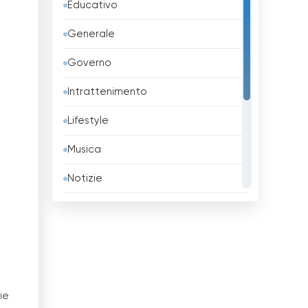
Educativo
Bangladesh
Generale
Barbados
Governo
Belgio
Intrattenimento
Belize
Lifestyle
Benin
Musica
Bhutan
Notizie
Bielorussia
Religione
Birmania
Sport
Bolivia
TV locali
Bosnia ed Erzegovina
Tv Shopping
ie
Brasile