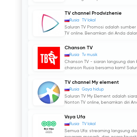
TV channel Prodvizhenie
Rusia
TV lokal
Saluran TV Promosi adalah sumbe
TV online. Benamkan diri Anda dala
Chanson TV
Rusia
Tv musik
Chanson TV - siaran langsung dan
chanson Rusia bersama kami! Salur
TV channel My element
Rusia
Gaya hidup
Saluran TV My Element adalah siar
Nonton TV online, benamkan diri A
Vsya Ufa
Rusia
TV lokal
Semua Ufa: streaming langsung dan