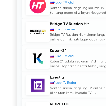
Rusia
TV lokal
Nonton siaran langsung saluran TV "
tentang acara di wilayah Novgorod,.
Bridge TV Russian Hit
Rusia
Tv musik
Bridge TV Russian Hit - siaran lang
online dan nikmati lagu-lagu musik t
Katun-24
Rusia
TV lokal
Katun 24 adalah saluran TV di ma
online. Dapatkan berita terkini, pro
Izvestia
Rusia
Tv Berita
Nonton siaran langsung TV online di
di saluran kami. Izvestia TV -...
Rusia-1 HD