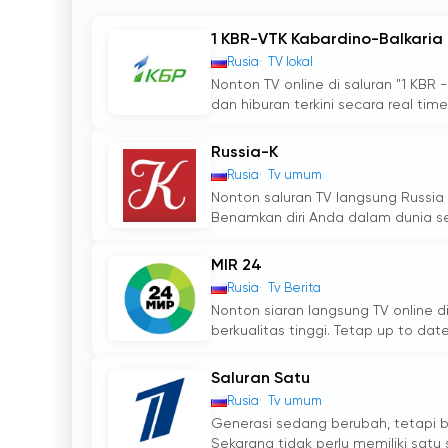
1 KBR-VTK Kabardino-Balkaria
Rusia
TV lokal
Nonton TV online di saluran "1 KBR
dan hiburan terkini secara real time..
Russia-K
Rusia
Tv umum
Nonton saluran TV langsung Russia 
Benamkan diri Anda dalam dunia seni
MIR 24
Rusia
Tv Berita
Nonton siaran langsung TV online di
berkualitas tinggi. Tetap up to dat
Saluran Satu
Rusia
Tv umum
Generasi sedang berubah, tetapi b
Sekarang tidak perlu memiliki satu 