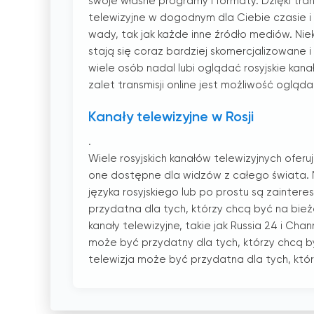
swoje własne programy i formaty. Dzięki tr
telewizyjne w dogodnym dla Ciebie czasie i m
wady, tak jak każde inne źródło mediów. Ni
stają się coraz bardziej skomercjalizowane i
wiele osób nadal lubi oglądać rosyjskie kanał
zalet transmisji online jest możliwość oglą
Kanały telewizyjne w Rosji
.
Wiele rosyjskich kanałów telewizyjnych ofer
one dostępne dla widzów z całego świata. M
języka rosyjskiego lub po prostu są zaintere
przydatna dla tych, którzy chcą być na bieżą
kanały telewizyjne, takie jak Russia 24 i Ch
może być przydatny dla tych, którzy chcą b
telewizja może być przydatna dla tych, którz