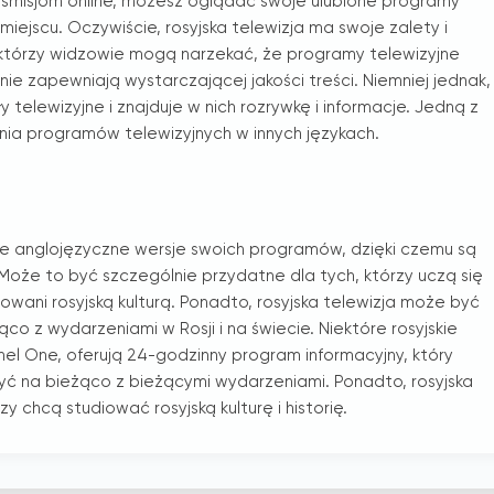
ansmisjom online, możesz oglądać swoje ulubione programy
iejscu. Oczywiście, rosyjska telewizja ma swoje zalety i
ektórzy widzowie mogą narzekać, że programy telewizyjne
 nie zapewniają wystarczającej jakości treści. Niemniej jednak,
y telewizyjne i znajduje w nich rozrywkę i informacje. Jedną z
dania programów telewizyjnych w innych językach.
uje anglojęzyczne wersje swoich programów, dzięki czemu są
oże to być szczególnie przydatne dla tych, którzy uczą się
sowani rosyjską kulturą. Ponadto, rosyjska telewizja może być
co z wydarzeniami w Rosji i na świecie. Niektóre rosyjskie
annel One, oferują 24-godzinny program informacyjny, który
yć na bieżąco z bieżącymi wydarzeniami. Ponadto, rosyjska
y chcą studiować rosyjską kulturę i historię.