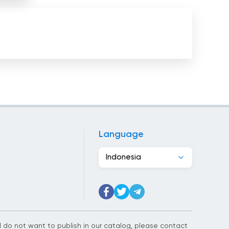
Kosta Rika
Kroasia
Kuba
Kurdistan
Kuwait
Latvia
Libanon
Language
Libya
Indonesia
Lituania
Luksemburg
Makedonia
nd do not want to publish in our catalog, please contact