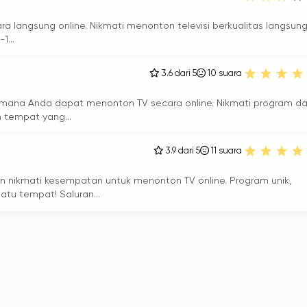
ra langsung online. Nikmati menonton televisi berkualitas langsung
1...
3.6 dari 5
10
suara
i mana Anda dapat menonton TV secara online. Nikmati program d
 tempat yang...
3.9 dari 5
11
suara
n nikmati kesempatan untuk menonton TV online. Program unik,
atu tempat! Saluran...