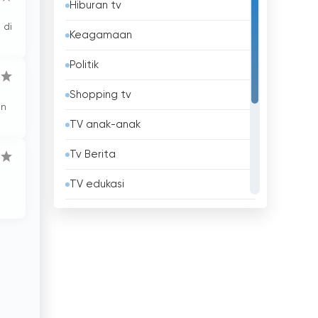
Hiburan tv
Azerbaijan
 di
Keagamaan
Bahrain
Politik
Bangladesh
Shopping tv
Barbados
an
TV anak-anak
Belanda
Tv Berita
Belarus
TV edukasi
Belgia
TV lokal
Belize
Tv musik
Benin
TV Olahraga
Bhutan
Tv umum
Bolivia