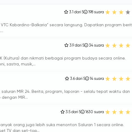
3.1 dari 5
198
suara
 - VTC Kabardino-Balkaria" secara langsung. Dapatkan program beri
..
3.9 dari 5
34
suara
K (Kultura) dan nikmati berbagai program budaya secara online.
, sastra, musik,...
3.6 dari 5
14
suara
 saluran MIR 24. Berita, program, laporan - selalu tepat waktu dan
e dengan MIR...
3.5 dari 5
1630
suara
anyak orang juga lebih suka menonton Saluran 1 secara online.
set TV dan set-top...