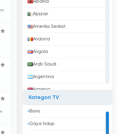
Albania
ni
Aljazair
Amerika Serikat
Andorra
Angola
Arab Saudi
Argentina
Armenia
Kategori TV
Aruba
Bisnis
an
Australia
Gaya hidup
Austria