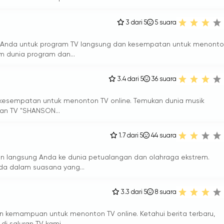
3 dari 5
5
suara
r Anda untuk program TV langsung dan kesempatan untuk menont
m dunia program dan...
3.4 dari 5
36
suara
 kesempatan untuk menonton TV online. Temukan dunia musik
an TV "SHANSON...
1.7 dari 5
44
suara
an langsung Anda ke dunia petualangan dan olahraga ekstrem.
nda dalam suasana yang...
3.3 dari 5
8
suara
 kemampuan untuk menonton TV online. Ketahui berita terbaru,