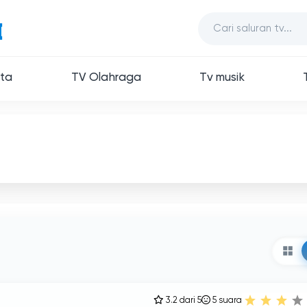
ita
TV Olahraga
Tv musik
3.2 dari 5
5
suara