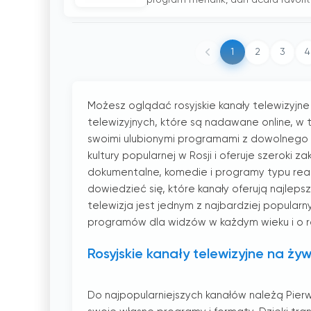
program menarik, dan acara favorit d
1
2
3
4
Możesz oglądać rosyjskie kanały telewizyjne 
telewizyjnych, które są nadawane online, w t
swoimi ulubionymi programami z dowolnego m
kultury popularnej w Rosji i oferuje szeroki
dokumentalne, komedie i programy typu reali
dowiedzieć się, które kanały oferują najleps
telewizja jest jednym z najbardziej popularn
programów dla widzów w każdym wieku i o r
Rosyjskie kanały telewizyjne na ży
Do najpopularniejszych kanałów należą Pierwsz