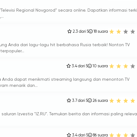
Televisi Regional Novgorod" secara online. Dapatkan informasi terki
..
2.3 dari 5
18
suara
sung Anda dari lagu-lagu hit berbahasa Rusia terbaik! Nonton TV
erpopuler...
3.4 dari 5
10
suara
na Anda dapat menikmati streaming langsung dan menonton TV
gram menarik dan...
3.7 dari 5
26
suara
 saluran Izvestia "IZ.RU". Temukan berita dan informasi paling relev
3.4 dari 5
86
suara