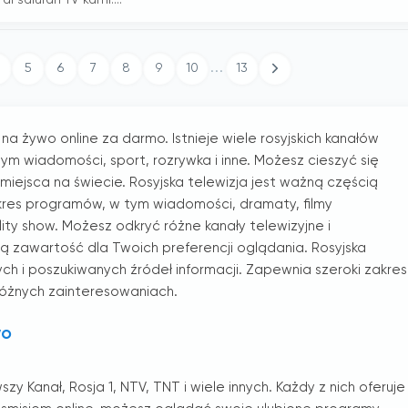
i saluran TV kami....
...
5
6
7
8
9
10
13
na żywo online za darmo. Istnieje wiele rosyjskich kanałów
ym wiadomości, sport, rozrywka i inne. Możesz cieszyć się
iejsca na świecie. Rosyjska telewizja jest ważną częścią
 zakres programów, w tym wiadomości, dramaty, filmy
ty show. Możesz odkryć różne kanały telewizyjne i
zą zawartość dla Twoich preferencji oglądania. Rosyjska
ych i poszukiwanych źródeł informacji. Zapewnia szeroki zakres
óżnych zainteresowaniach.
wo
y Kanał, Rosja 1, NTV, TNT i wiele innych. Każdy z nich oferuje