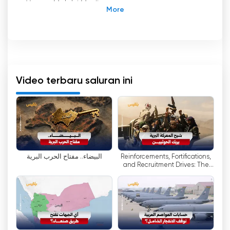
Yaman Melalui Media
Saluran TV Belqees adalah saluran satelit
Yaman yang telah membuat gelombang sejak
didirikan pada akhir 2014. Dimiliki oleh aktivis
Yaman Tawakkol Karman, pemenang Hadiah
Nobel Perdamaian atas perannya yang sangat
Video terbaru saluran ini
penting dalam revolusi 2011 di Yaman, Belqees
TV Channel bertujuan untuk menyediakan
platform bagi kaum muda Yaman untuk
menyuarakan pendapat mereka dan terlibat
dalam diskusi yang bermakna tentang masa
depan negara mereka.
البيضاء.. مفتاح الحرب البرية
Reinforcements, Fortifications,
and Recruitment Drives: The
Dalam menghadapi ketidakstabilan yang
Houthis Ramp Up Readiness
terjadi setelah kudeta Houthi pada 21
Ahead of a ...
September 2014, Istanbul dipilih sebagai
markas utama Belqees TV Channel. Keputusan
ini dibuat untuk memastikan keamanan dan
kelangsungan operasi saluran tersebut, karena