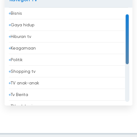
Kategori TV
Aruba
Bisnis
Australia
Gaya hidup
Austria
Hiburan tv
Azerbaijan
Keagamaan
Bahrain
Politik
Bangladesh
Shopping tv
Barbados
TV anak-anak
Belanda
Tv Berita
Belarus
TV edukasi
Belgia
TV lokal
Belize
Tv musik
Benin