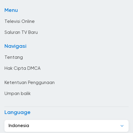
TV Olahraga
Bhutan
Menu
Tv umum
Bolivia
Televisi Online
Bosnia dan Herzegovina
Saluran TV Baru
Brasil
Navigasi
Britania Raya
Tentang
Brunei Darussalam
Hak Cipta DMCA
Bulgaria
Ketentuan Penggunaan
Ceko
Umpan balik
Chad
Chili
Language
Denmark
Indonesia
Djibouti