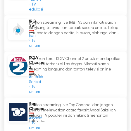
terhadap lanskap sosial-politik Yaman dan
TV
menginspirasi perubahan positif untuk masa
edukasi
depan.
IRIB
Nonton streaming live IRIB TV5 dan nikmati siaran
TV5
langsung televisi Iran terbaik secara online. Tetap
Belqees TV nonton live streaming online
terupdate dengan berita, hiburan, olahraga, dan...
Iran
Tv
umum
KCLV
Nantikan terus KCLV Channel 2 untuk mendapatkan
Channel
informasi terbaru di Las Vegas. Nikmati siaran
2
streaming langsung dan tonton televisi online
untuk...
Amerika
Serikat
Tv
umum
Top
Nonton streaming live Top Channel dan jangan
Channel
pernah melewatkan acara favorit Anda! Saksikan
saluran TV populer ini dan nikmati menonton
Albania
televisi...
Tv
umum