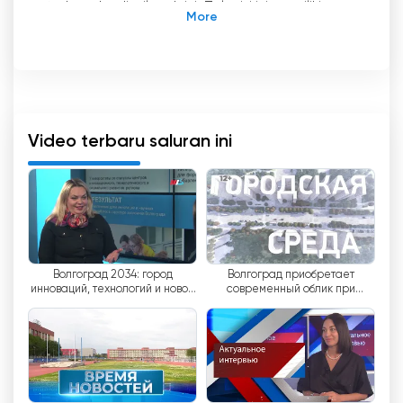
terkemuka di wilayah ini. Televisi ini memiliki
kapasitas sumber daya manusia dan teknis
untuk menghasilkan program berkualitas, yang
memungkinkannya menawarkan program yang
beragam dan menarik kepada pemirsa.
Salah satu fitur utama "MTV" adalah lebih dari
Video terbaru saluran ini
50% waktu siaran saluran ini diisi oleh program
dan proyek yang dibuat sendiri. Ini berarti
bahwa saluran ini secara aktif berinvestasi
dalam pengembangan produksinya sendiri dan
terus bekerja untuk menciptakan konten baru
bagi pemirsanya.
Волгоград 2034: город
Волгоград приобретает
инноваций, технологий и новой
современный облик при
Salah satu keunggulan MTV adalah kemungkinan
экономики
активном участии молодёжи
siaran langsung. Berkat ini, pemirsa dapat
mengetahui peristiwa paling relevan yang
terjadi di Volgograd dan sekitarnya. Siaran
langsung memungkinkan Anda untuk melihat
apa yang terjadi secara real time dan terlibat