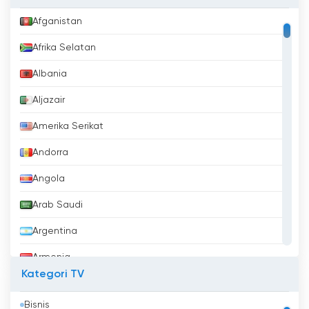
Afganistan
Afrika Selatan
Albania
Aljazair
Amerika Serikat
Andorra
Angola
Arab Saudi
Argentina
Armenia
Kategori TV
Aruba
Bisnis