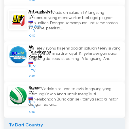
Aftonbladet
Aftonbladet TV adalah saluran TV langsung
TV
terkemuka yang menawarkan berbagai program
berkualitas. Dengan kemampuan untuk menonton
Swedia
TV online, pemirsa...
TV
lokal
Ahi
Ahi Televizyonu Kırşehir adalah saluran televisi yang
Televizyonu
melayani pemirsa di wilayah Kırşehir dengan siaran
Kırşehir
langsung dan opsi streaming TV langsung. Ahi...
Turki
TV
lokal
Bursa
Bursa TV adalah saluran televisi langsung yang
TV
memungkinkan Anda untuk mengikuti
perkembangan Bursa dan sekitarnya secara instan
Turki
dengan siaran...
TV
lokal
Tv Dari Country