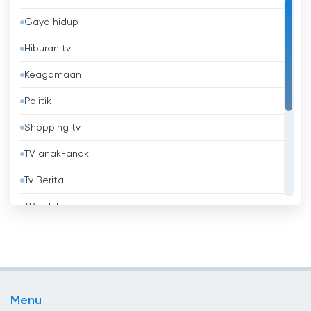
Australia
Gaya hidup
Austria
Hiburan tv
Azerbaijan
Keagamaan
Bahrain
Politik
Bangladesh
Shopping tv
Barbados
TV anak-anak
Belanda
Tv Berita
Belarus
TV edukasi
Belgia
TV lokal
Belize
Tv musik
Benin
TV Olahraga
Bhutan
Menu