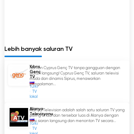
Lebih banyak saluran TV
Kıbrıs
Nonton Cyprus Genç TV tanpa gangguan dengan
Genç
siaran langsung! Cyprus Genç TV, saluran televisi
TV
muda dan dinamis Siprus, menawarkan
pengalaman...
Turki
TV
lokal
Alanya
Alanya Television adalah salah satu saluran TV yang
Televizyonu
paling andal dan tersebar luas di Alanya dengan
opsi siaran langsung dan menonton TV secara...
Turki
TV
lokal