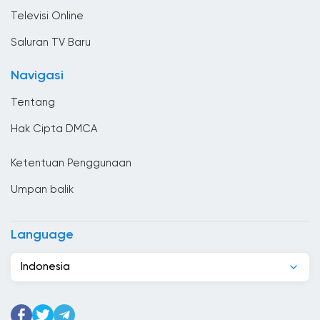
Tv umum
Bolivia
Televisi Online
Bosnia dan Herzegovina
Saluran TV Baru
Brasil
Navigasi
Britania Raya
Tentang
Brunei Darussalam
Hak Cipta DMCA
Bulgaria
Ketentuan Penggunaan
Ceko
Umpan balik
Chad
Chili
Language
Denmark
Indonesia
Djibouti
Ekuador