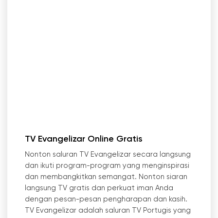
TV Evangelizar Online Gratis
Nonton saluran TV Evangelizar secara langsung
dan ikuti program-program yang menginspirasi
dan membangkitkan semangat. Nonton siaran
langsung TV gratis dan perkuat iman Anda
dengan pesan-pesan pengharapan dan kasih.
TV Evangelizar adalah saluran TV Portugis yang