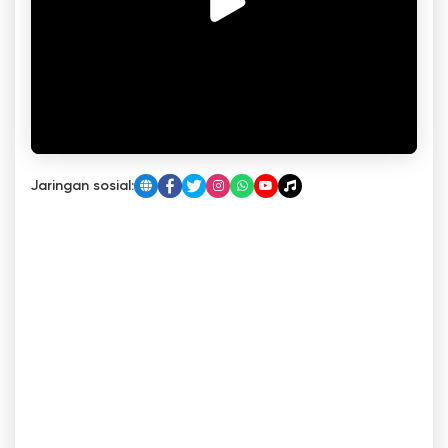
Jaringan sosial: