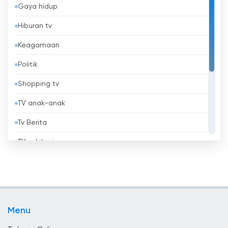
Gaya hidup
Austria
Hiburan tv
Azerbaijan
Keagamaan
Bahrain
Politik
Bangladesh
Shopping tv
Barbados
TV anak-anak
Belanda
Tv Berita
Belarus
TV edukasi
Belgia
TV lokal
Belize
Tv musik
Benin
TV Olahraga
Bhutan
Menu
Tv umum
Bolivia