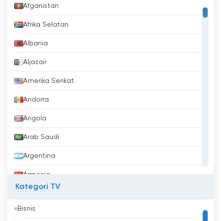
Afganistan
Afrika Selatan
Albania
Aljazair
Amerika Serikat
Andorra
Angola
Arab Saudi
Argentina
Armenia
Kategori TV
Aruba
Bisnis
Australia