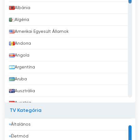
Albánia
Algéria
Amerikai Egyesült Államok
Andorra
Angola
Argentína
Aruba
Ausztrália
Ausztria
TV Kategória
Azerbajdzsán
Általános
Bahrein
Életmód
Banglades