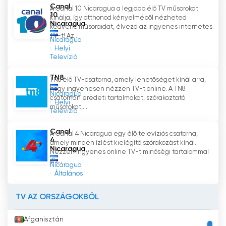
bővíti elérését.
Canal
A Canal 10 Nicaragua a legjobb élő TV műsorokat
10
kínálja, így otthonod kényelméből nézheted
Nicaragua
kedvenc műsoraidat, élvezd az ingyenes internetes
Canal 6 Élő Adás Tv nézés Ingyen
TV-t! Az...
Nicaragua
Helyi
Televízió
TN8
TN8 élő TV-csatorna, amely lehetőséget kínál arra,
hogy ingyenesen nézzen TV-t online. A TN8
Nicaragua
csatornán eredeti tartalmakat, szórakoztató
Helyi
műsorokat,...
Televízió
Canal
A Canal 4 Nicaragua egy élő televíziós csatorna,
4
amely minden ízlést kielégítő szórakozást kínál.
Nicaragua
Nézzen ingyenes online TV-t minőségi tartalommal
és...
Nicaragua
Általános
TV AZ ORSZÁGOKBÓL
Afganisztán