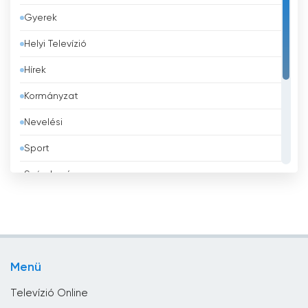
Gyerek
Barbados
Helyi Televízió
Belgium
Hírek
Belize
Kormányzat
Benin
Nevelési
Bhután
Sport
Bolívia
Szórakozás
Bosznia-Hercegovina
Tévé vásárlás
Brazília
Üzlet
Brunei
Vallás
Bulgária
Menü
Zene
Chile
Televízió Online