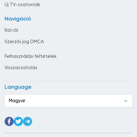
Ciprus
Új TV-csatornák
Costa Rica
Navigáció
Csád
Ról ről
Csehország
Szerzői jog DMCA
Dánia
Felhasználási feltételek
Dél-afrikai Köztársaság
Visszacsatolás
Dél-Korea
Dominikai Köztársaság
Language
Dzsibuti
Magyar
Ecuador
Egyesült Arab Emírségek
Egyesült Királyság