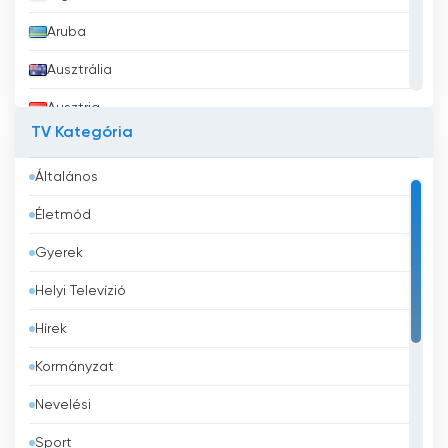
Aruba
Ausztrália
Ausztria
TV Kategória
Azerbajdzsán
Általános
Bahrein
Életmód
Banglades
Gyerek
Barbados
Helyi Televízió
Belgium
Hírek
Belize
Kormányzat
Benin
Nevelési
Bhután
Sport