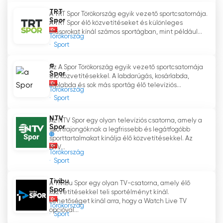
A TRT Spor Yıldız élő közvetítései izgalmas
TRT
A TRT Spor Törökország egyik vezető sportcsatornája.
pillanatokat kínálnak a sportrajongóknak.
Spor
A TRT Spor élő közvetítéseket és különleges
Különösen a fiatal sportolók küzdelmeinek és
műsorokat kínál számos sportágban, mint például...
Törökország
tehetségeinek élőben történő megtekintése
Sport
ad a nézőknek másfajta izgalmat. A csatorna,
amely széleskörű sportélményt kínál a nézőknek
a
Az A Spor Törökország egyik vezető sportcsatornája
olyan tartalmakkal, mint a mérkőzés előtti
Spor
élő közvetítésekkel. A labdarúgás, kosárlabda,
elemzések, meccsnarrációk, szakértői
röplabda és sok más sportág élő televíziós...
Törökország
kommentárok és interjúk, a sportrajongók
Sport
kedvenc címévé tudott válni.
NTV
Az NTV Spor egy olyan televíziós csatorna, amely a
Spor
sportrajongóknak a legfrissebb és legátfogóbb
A TRT Spor Yıldız a fiataloknak szóló
sporttartalmakat kínálja élő közvetítésekkel. Az
sportközvetítéseivel a sport társadalomra
NTV...
gyakorolt pozitív hatásait hangsúlyozza. A
Törökország
Sport
csatorna a sport számos előnyét, például az
egészséget, a fegyelmet és az
Tivibu
A Tivibu Spor egy olyan TV-csatorna, amely élő
állóképességet közvetíti a nézőknek, növelve a
Spor
közvetítésekkel teli sportélményt kínál.
fiatalok sportolási kedvét és ösztönözve az
Lehetőséget kínál arra, hogy a Watch Live TV
Törökország
egészséges életmódra.
opcióval...
Sport