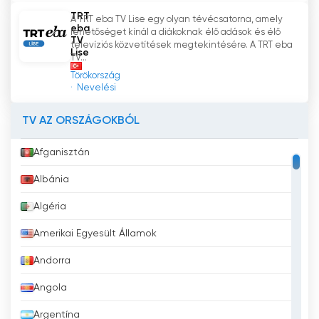
TRT Spor Yıldız Élő Adás Tv nézés Ingyen
TRT
A TRT eba TV Lise egy olyan tévécsatorna, amely
eba
lehetőséget kínál a diákoknak élő adások és élő
TV
televíziós közvetítések megtekintésére. A TRT eba
Lise
TV...
Törökország
Nevelési
TV AZ ORSZÁGOKBÓL
Afganisztán
Albánia
Algéria
Amerikai Egyesült Államok
Andorra
Angola
Argentína