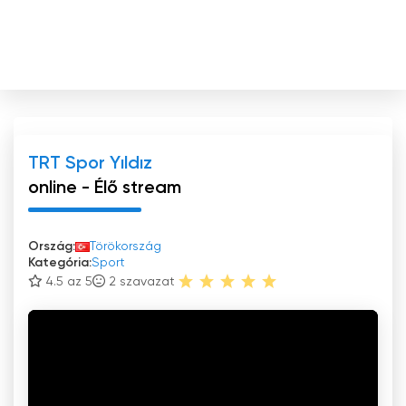
TRT Spor Yıldız
online - Élő stream
Ország:
Törökország
Kategória:
Sport
4.5 az 5
2
szavazat