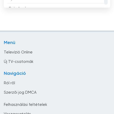
Bolívia
Szórakozás
Bosznia-Hercegovina
Tévé vásárlás
Brazília
Üzlet
Brunei
Vallás
Bulgária
Menü
Zene
Chile
Televízió Online
Ciprus
Új TV-csatornák
Costa Rica
Navigáció
Csád
Ról ről
Csehország
Szerzői jog DMCA
Dánia
Felhasználási feltételek
Dél-afrikai Köztársaság