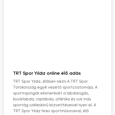
TRT Spor Yıldız online élő adás
TRT Spor Yıldız, élőben nézni A TRT Spor
Törökország egyik vezető sportcsatornája. A
sportrajongók elismerését a labdarúgás,
kosárlabda, röplabda, atlétika és sok más
sportág széleskörű közvetítéseivel nyeri el. A
TRT Spor Yıldız híres sportműsoraival, élő