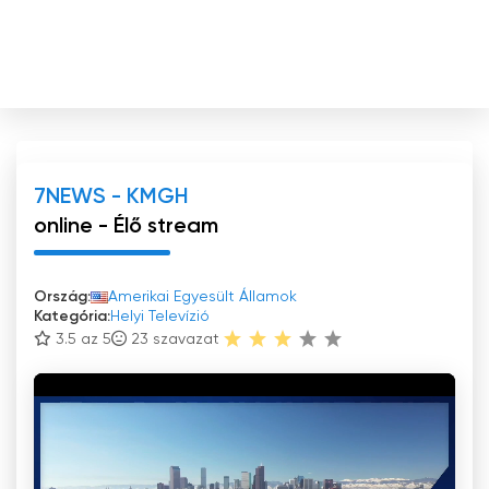
7NEWS - KMGH
online - Élő stream
Ország:
Amerikai Egyesült Államok
Kategória:
Helyi Televízió
3.5 az 5
23
szavazat