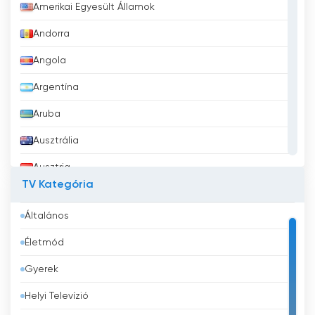
Amerikai Egyesült Államok
Andorra
Angola
Argentína
Aruba
Ausztrália
Ausztria
TV Kategória
Azerbajdzsán
Általános
Bahrein
Életmód
Banglades
Gyerek
Barbados
Helyi Televízió
Belgium