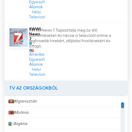
Egyesült
Államok
Helyi
Televízió
KWWL
KWWL News 7. Tapasztalja meg az élő
News
közvetítéseket és nézze a televíziót online a
7
legfrissebb hírekért, időjárási frissítésekért és
átfogó...
Amerikai
Egyesült
Államok
Helyi
Televízió
TV AZ ORSZÁGOKBÓL
Afganisztán
Albánia
Algéria