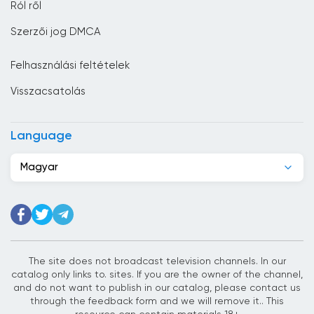
Ról ről
Csehország
Szerzői jog DMCA
Dánia
Felhasználási feltételek
Dél-afrikai Köztársaság
Visszacsatolás
Dél-Korea
Dominikai Köztársaság
Language
Dzsibuti
Magyar
Ecuador
Egyesült Arab Emírségek
Egyesült Királyság
Egyiptom
The site does not broadcast television channels. In our
catalog only links to. sites. If you are the owner of the channel,
Elefántcsontpart
and do not want to publish in our catalog, please contact us
through the feedback form and we will remove it.. This
Észtország