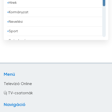
Hírek
Belize
Kormányzat
Benin
Nevelési
Bhután
Sport
Bolívia
Szórakozás
Bosznia-Hercegovina
Tévé vásárlás
Brazília
Üzlet
Brunei
Vallás
Bulgária
Menü
Zene
Chile
Televízió Online
Ciprus
Új TV-csatornák
Costa Rica
Navigáció
Csád