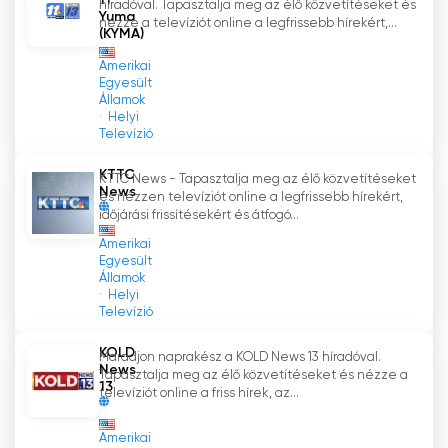
11
híradóval. Tapasztalja meg az élő közvetítéseket és
Yuma
nézze a televíziót online a legfrissebb hírekért,...
(KYMA)
Amerikai
Egyesült
Államok
Helyi
Televízió
KTTC
KTTC News - Tapasztalja meg az élő közvetítéseket
News
és nézzen televíziót online a legfrissebb hírekért,
időjárási frissítésekért és átfogó...
Amerikai
Egyesült
Államok
Helyi
Televízió
KOLD
Maradjon naprakész a KOLD News 13 híradóval.
News
Tapasztalja meg az élő közvetítéseket és nézze a
13
televíziót online a friss hírek, az...
Amerikai