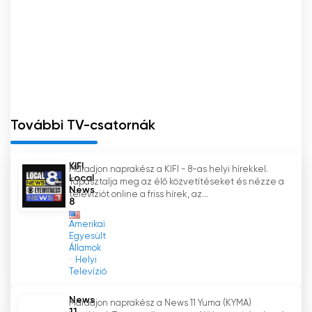
További TV-csatornák
KIFI
Maradjon naprakész a KIFI - 8-as helyi hírekkel.
Local
Tapasztalja meg az élő közvetítéseket és nézze a
News
televíziót online a friss hírek, az...
8
Amerikai
Egyesült
Államok
Helyi
Televízió
News
Maradjon naprakész a News 11 Yuma (KYMA)