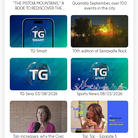
"THE PISTOIA MOUNTAINS," A
Quarrata September, over 100
televíziós tartalmak élvezete egyre inkább
BOOK TO REDISCOVER THE
events in the city
digitális, a TVL képes volt felfogni az élő
APENNINES
közvetítés és az ingyenes online tévénézés
fontosságát. A modern weboldal és
mobilalkalmazás segítségével a nézők bárhol
és bármikor hozzáférhetnek a TVL műsoraihoz,
így biztosítva a rugalmas és kényelmes
TG Smart
10th edition of Serravalle Rock
élvezetet.
A TVL azonban nem csak a szórakoztató és
információs műsorok sugárzására korlátozódik.
Egy másik szempont, ami megkülönbözteti ezt
a műsorszolgáltatót, az az, hogy a különböző
TG Sera 03/08/2026
Sports News 08/03/2026
képességűek világára összpontosít. A TVL
aktívan részt vesz a fogyatékossággal
kapcsolatos kérdések tudatosításában, és
külön teret biztosít interjúknak, riportoknak és
dokumentumfilmeknek, amelyek a fogyatékkal
élők sikertörténeteire és kihívásaira világítanak
Tari increases: why the Civic
Toc Toc - Episode 5