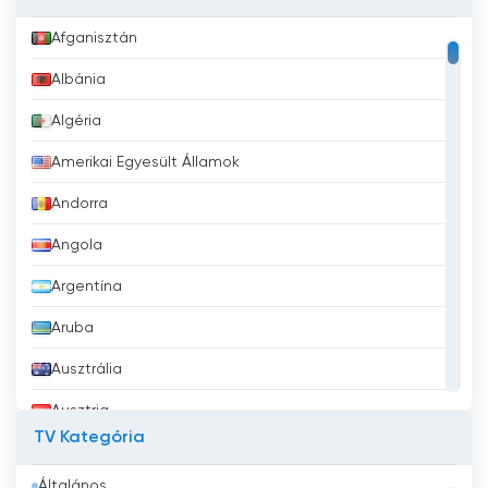
Afganisztán
Albánia
Algéria
Amerikai Egyesült Államok
Andorra
Angola
Argentína
Aruba
Ausztrália
Ausztria
TV Kategória
Azerbajdzsán
Általános