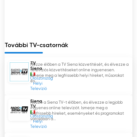
További TV-csatornák
TV
Nézze élőben a TV Siena közvetítését, és élvezze a
Siena
televíziós közvetítéseket online ingyenesen.
Ismerje meg a legfrissebb helyi híreket, műsorokat
Olaszország
és...
Helyi
Televízió
Siena
Nézze a Siena TV-t élőben, és élvezze a legjobb
TV
ingyenes online televíziót. Ismerje meg a
legfrissebb híreket, eseményeket és programokat
Olaszország
városában a...
Helyi
Televízió