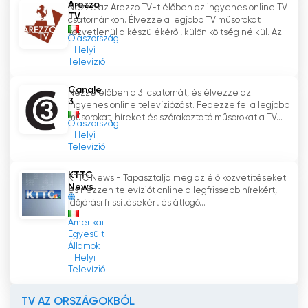
Arezzo
Nézze az Arezzo TV-t élőben az ingyenes online TV
TV
csatornánkon. Élvezze a legjobb TV műsorokat
közvetlenül a készülékéről, külön költség nélkül. Az...
Olaszország
Helyi
Televízió
Canale
Nézze élőben a 3. csatornát, és élvezze az
3
ingyenes online televíziózást. Fedezze fel a legjobb
műsorokat, híreket és szórakoztató műsorokat a TV...
Olaszország
Helyi
Televízió
KTTC
KTTC News - Tapasztalja meg az élő közvetítéseket
News
és nézzen televíziót online a legfrissebb hírekért,
időjárási frissítésekért és átfogó...
Amerikai
Egyesült
Államok
Helyi
Televízió
TV AZ ORSZÁGOKBÓL