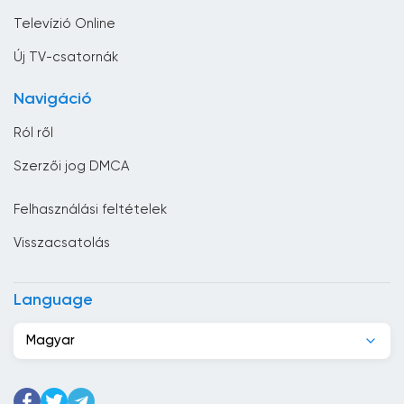
Zene
Chile
Televízió Online
Ciprus
Új TV-csatornák
Costa Rica
Navigáció
Csád
Ról ről
Csehország
Szerzői jog DMCA
Dánia
Felhasználási feltételek
Dél-afrikai Köztársaság
Visszacsatolás
Dél-Korea
Dominikai Köztársaság
Language
Dzsibuti
Magyar
Ecuador
Egyesült Arab Emírségek