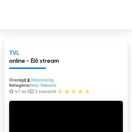
TVL
online - Élő stream
Ország:
Olaszország
Kategória:
Helyi Televízió
4.7 az 5
3
szavazat