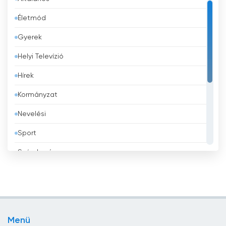
Bahrein
Életmód
Banglades
Gyerek
Barbados
Helyi Televízió
Belgium
Hírek
Belize
Kormányzat
Benin
Nevelési
Bhután
Sport
Bolívia
Szórakozás
Bosznia-Hercegovina
Tévé vásárlás
Brazília
Üzlet
Brunei
Vallás
Bulgária
Menü