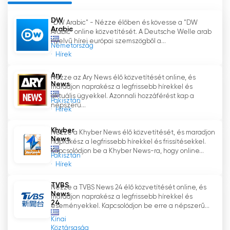
férjen hozzá, biztosítva a nézők számára a
DW
változatos és magas színvonalú tartalmakhoz
"DW Arabic" - Nézze élőben és kövesse a "DW
Arabic
Arabic" online közvetítését. A Deutsche Welle arab
való hozzáférést. Kínálatának folyamatos
nyelvű hírei európai szemszögből a...
bővítésével az ERT News arra törekszik, hogy a
Németország
Hírek
nézők számára olyan átfogó hírélményt
nyújtson, amely megfelel a változó igényeiknek.
Ary
Nézze az Ary News élő közvetítését online, és
News
maradjon naprakész a legfrissebb hírekkel és
Összefoglalva, az ERT News egy 24 órás hír
aktuális ügyekkel. Azonnali hozzáférést kap a
Pakisztán
televíziós csatorna, amely lehetőséget kínál a
népszerű...
Hírek
nézőknek, hogy élő közvetítésén keresztül
online nézzék a televíziót. A csatorna a
Khyber
Nézze a Khyber News élő közvetítését, és maradjon
News
hírműsorokra összpontosítva, amelyeket
naprakész a legfrissebb hírekkel és frissítésekkel.
Kapcsolódjon be a Khyber News-ra, hogy online...
Euronews-tartalmak és külföldről érkező rövid
Pakisztán
videók egészítenek ki, biztosítja, hogy a nézők
Hírek
tájékozottak és kapcsolatban maradjanak a
TVBS
globális eseményekkel. Az ERT News azáltal,
Nézze a TVBS News 24 élő közvetítését online, és
News
maradjon naprakész a legfrissebb hírekkel és
hogy éjfél után ismétli a napi műsorokat, és
24
eseményekkel. Kapcsolódjon be erre a népszerű...
partnerséget kötött az Euronews-szal,
Kínai
bizonyítja elkötelezettségét az iránt, hogy
Köztársaság