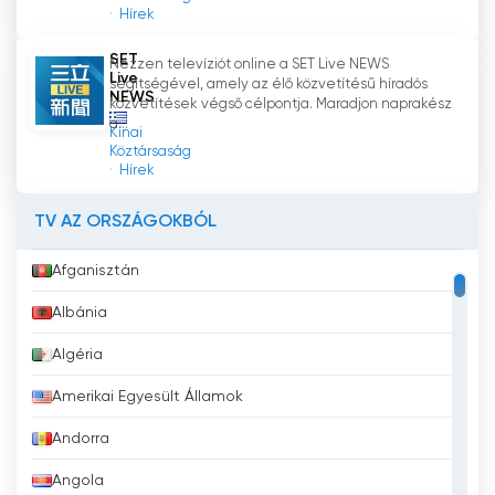
időszerű és változatos hírszolgáltatással
Hírek
szolgáljon a nézők számára.
SET
Nézzen televíziót online a SET Live NEWS
Live
segítségével, amely az élő közvetítésű híradós
ERT News Élő Adás Tv nézés Ingyen
NEWS
közvetítések végső célpontja. Maradjon naprakész
a...
Kínai
Köztársaság
Hírek
TV AZ ORSZÁGOKBÓL
Afganisztán
Albánia
Algéria
Amerikai Egyesült Államok
Andorra
Angola