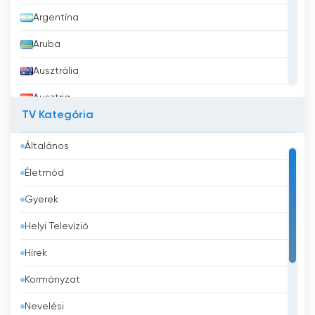
Argentína
Aruba
Ausztrália
Ausztria
TV Kategória
Azerbajdzsán
Általános
Bahrein
Életmód
Banglades
Gyerek
Barbados
Helyi Televízió
Belgium
Hírek
Belize
Kormányzat
Benin
Nevelési
Bhután