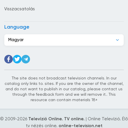
Dél-afrikai Köztársaság
Visszacsatolás
Dél-Korea
Dominikai Köztársaság
Language
Dzsibuti
Magyar
Ecuador
Egyesült Arab Emírségek
Egyesült Királyság
Egyiptom
The site does not broadcast television channels. In our
catalog only links to. sites. If you are the owner of the channel,
Elefántcsontpart
and do not want to publish in our catalog, please contact us
through the feedback form and we will remove it.. This
Észtország
resource can contain materials 18+
Etiópia
© 2009-
2026
Televízió Online. TV online.
| Online Televízió. Élő
Fehéroroszország
tv nézés online.
online-television.net