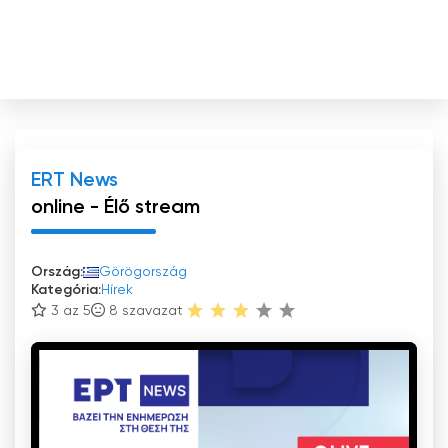
ERT News
online - Élő stream
Ország:
Görögország
Kategória:
Hírek
3 az 5
8
szavazat