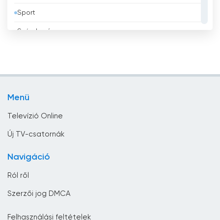
Sport
Bolívia
Szórakozás
Bosznia-Hercegovina
Tévé vásárlás
Brazília
Üzlet
Brunei
Vallás
Bulgária
Menü
Zene
Chile
Televízió Online
Ciprus
Új TV-csatornák
Costa Rica
Navigáció
Csád
Ról ről
Csehország
Szerzői jog DMCA
Dánia
Felhasználási feltételek