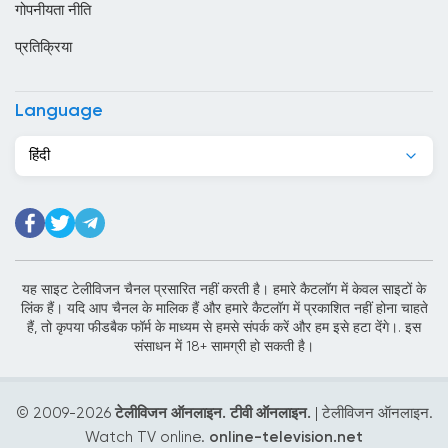
गोपनीयता नीति
कांगो
प्रतिक्रिया
किर्गिज़स्तान
कुर्दिस्तान
Language
कुवैट
हिंदी
केन्या
केप वर्ड
कैमरून
कोटे डी आइवर
यह साइट टेलीविजन चैनल प्रसारित नहीं करती है। हमारे कैटलॉग में केवल साइटों के
लिंक हैं। यदि आप चैनल के मालिक हैं और हमारे कैटलॉग में प्रकाशित नहीं होना चाहते
कोलंबिया
हैं, तो कृपया फीडबैक फॉर्म के माध्यम से हमसे संपर्क करें और हम इसे हटा देंगे।. इस
संसाधन में 18+ सामग्री हो सकती है।
कोसोवो
कोस्टा रिका
© 2009-
2026
टेलीविजन ऑनलाइन. टीवी ऑनलाइन.
| टेलीविजन ऑनलाइन.
क्यूबा
Watch TV online.
online-television.net