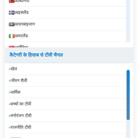
अल्बानिया
आइसलैंड
आज़रबाइजान
आयरलैंड
आर्मीनिया
कैटेगरी के हिसाब से टीवी चैनल
इक्वेडोर
खेल
इज़राइल
जीवन शैली
इटली
धार्मिक
इंडोनेशिया
बच्चों का टीवी
इथियोपिया
मनोरंजन टीवी
इराक
राजनीति टीवी
ईरान