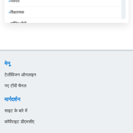
व्यापार
उज़्बेकिस्तान
शिक्षात्मक
उरुग्वे
शॉपिंग टीवी
एंडोरा
संगीत
एलजीरिया
समाचार
एस्तोनिया
सामान्य टीवी
ऑस्ट्रिया
मेनू
स्थानीय टीवी
ऑस्ट्रेलिया
टेलीविजन ऑनलाइन
ओमान
नए टीवी चैनल
कजाखस्तान
मार्गदर्शन
कतर
साइट के बारे में
कनाडा
कॉपीराइट डीएमसीए
कंबोडिया