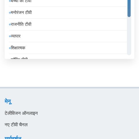
बच्चों का टीवी
इथियोपिया
मनोरंजन टीवी
इराक
राजनीति टीवी
ईरान
व्यापार
उज़्बेकिस्तान
शिक्षात्मक
उरुग्वे
शॉपिंग टीवी
एंडोरा
संगीत
एलजीरिया
समाचार
एस्तोनिया
सामान्य टीवी
ऑस्ट्रिया
मेनू
स्थानीय टीवी
ऑस्ट्रेलिया
टेलीविजन ऑनलाइन
ओमान
नए टीवी चैनल
कजाखस्तान