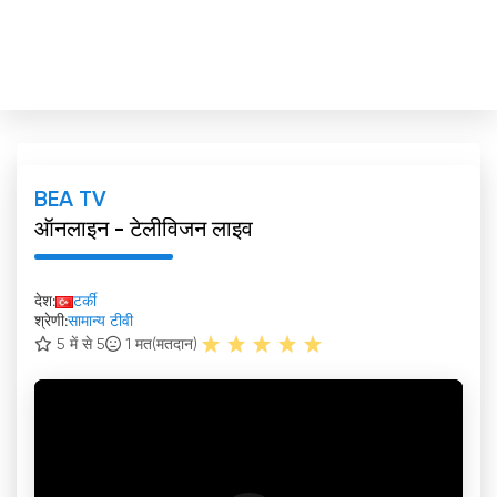
BEA TV
ऑनलाइन - टेलीविजन लाइव
देश:
टर्की
श्रेणी:
सामान्य टीवी
5 में से 5
1
मत(मतदान)