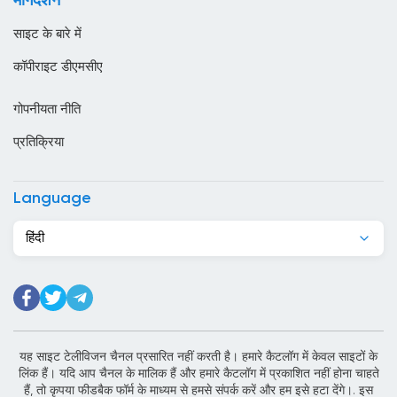
मार्गदर्शन
कतर
साइट के बारे में
कनाडा
कॉपीराइट डीएमसीए
कंबोडिया
गोपनीयता नीति
कांगो
प्रतिक्रिया
किर्गिज़स्तान
कुर्दिस्तान
Language
कुवैट
हिंदी
केन्या
केप वर्ड
कैमरून
कोटे डी आइवर
यह साइट टेलीविजन चैनल प्रसारित नहीं करती है। हमारे कैटलॉग में केवल साइटों के
लिंक हैं। यदि आप चैनल के मालिक हैं और हमारे कैटलॉग में प्रकाशित नहीं होना चाहते
कोलंबिया
हैं, तो कृपया फीडबैक फॉर्म के माध्यम से हमसे संपर्क करें और हम इसे हटा देंगे।. इस