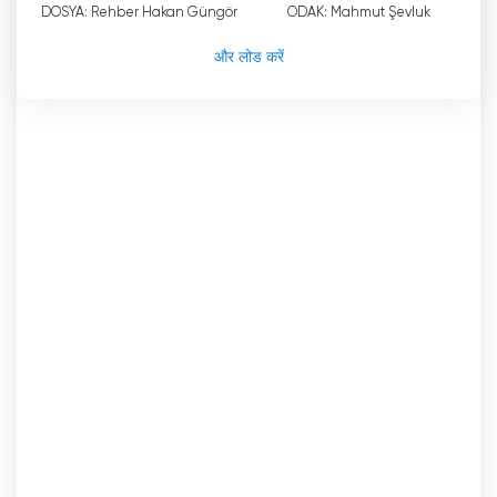
BEA TV अब ऑनलाइन लाइव स्ट्रीमिंग देखें
DOSYA: Rehber Hakan Güngör
ODAK: Mahmut Şevluk
और लोड करें