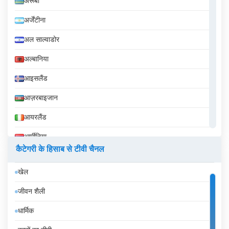
अरूबा
अर्जेंटीना
अल साल्वाडोर
अल्बानिया
आइसलैंड
आज़रबाइजान
आयरलैंड
आर्मीनिया
कैटेगरी के हिसाब से टीवी चैनल
इक्वेडोर
खेल
इज़राइल
जीवन शैली
इटली
धार्मिक
इंडोनेशिया