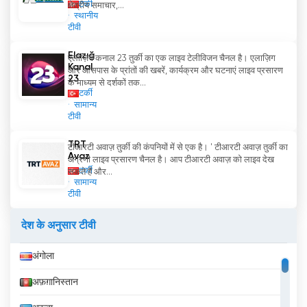
टर्की
क्षेत्रीय समाचार,...
स्थानीय
टीवी
Elazığ
एलाज़िग कनाल 23 तुर्की का एक लाइव टेलीविजन चैनल है। एलाज़िग
Kanal
और आसपास के प्रांतों की खबरें, कार्यक्रम और घटनाएं लाइव प्रसारण
23
के माध्यम से दर्शकों तक...
टर्की
सामान्य
टीवी
TRT
टीआरटी अवाज़ तुर्की की कंपनियों में से एक है। ' टीआरटी अवाज़ तुर्की का
Avaz
अग्रणी लाइव प्रसारण चैनल है। आप टीआरटी अवाज़ को लाइव देख
टर्की
सकते हैं और...
सामान्य
टीवी
देश के अनुसार टीवी
अंगोला
अफ़ग़ानिस्तान