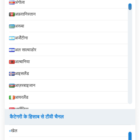
अंगोला
अफ़ग़ानिस्तान
अरूबा
अर्जेंटीना
अल साल्वाडोर
अल्बानिया
आइसलैंड
आज़रबाइजान
आयरलैंड
आर्मीनिया
कैटेगरी के हिसाब से टीवी चैनल
इक्वेडोर
खेल
इज़राइल