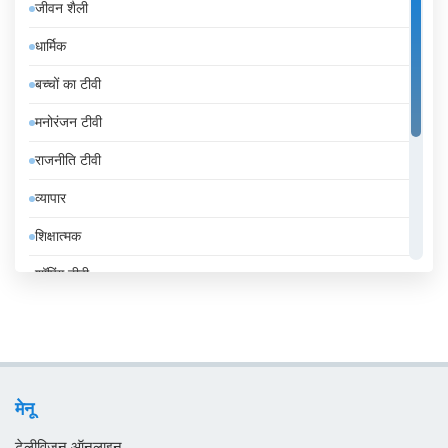
जीवन शैली
इटली
धार्मिक
इंडोनेशिया
बच्चों का टीवी
इथियोपिया
मनोरंजन टीवी
इराक
राजनीति टीवी
ईरान
व्यापार
उज़्बेकिस्तान
शिक्षात्मक
उरुग्वे
शॉपिंग टीवी
एंडोरा
संगीत
एलजीरिया
समाचार
एस्तोनिया
सामान्य टीवी
ऑस्ट्रिया
मेनू
स्थानीय टीवी
ऑस्ट्रेलिया
टेलीविजन ऑनलाइन