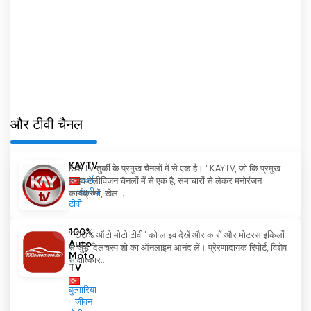
और टीवी चैनल
KAYTV
KAYTV तुर्की के प्रमुख चैनलों में से एक है। ' KAYTV, जो कि प्रमुख
टर्की
लाइव टेलीविजन चैनलों में से एक है, समाचारों से लेकर मनोरंजन
स्थानीय
कार्यक्रमों, खेल...
टीवी
100%
"100% ऑटो मोटो टीवी" को लाइव देखें और कारों और मोटरसाइकिलों
Auto
से जुड़े दिलचस्प शो का ऑनलाइन आनंद लें। प्रेरणादायक रिपोर्ट, विशेष
Moto
साक्षात्कार...
TV
बुल्गारिया
जीवन