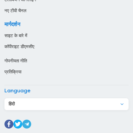
ओमान
नए टीवी चैनल
कजाखस्तान
मार्गदर्शन
कतर
साइट के बारे में
कनाडा
कॉपीराइट डीएमसीए
कंबोडिया
गोपनीयता नीति
कांगो
प्रतिक्रिया
किर्गिज़स्तान
कुर्दिस्तान
Language
कुवैट
हिंदी
केन्या
केप वर्ड
कैमरून