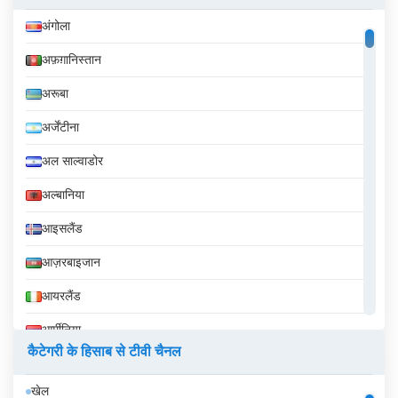
अंगोला
अफ़ग़ानिस्तान
अरूबा
अर्जेंटीना
अल साल्वाडोर
अल्बानिया
आइसलैंड
आज़रबाइजान
आयरलैंड
आर्मीनिया
कैटेगरी के हिसाब से टीवी चैनल
इक्वेडोर
खेल