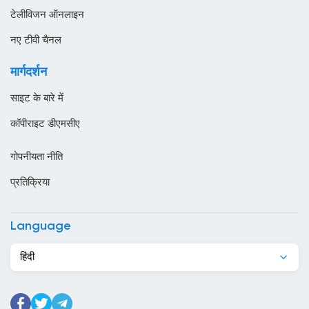
स्थानीय टीवी
ऑस्ट्रेलिया
टेलीविजन ऑनलाइन
ओमान
नए टीवी चैनल
कजाखस्तान
मार्गदर्शन
कतर
साइट के बारे में
कनाडा
कॉपीराइट डीएमसीए
कंबोडिया
गोपनीयता नीति
कांगो
प्रतिक्रिया
किर्गिज़स्तान
कुर्दिस्तान
Language
कुवैट
हिंदी
केन्या
केप वर्ड