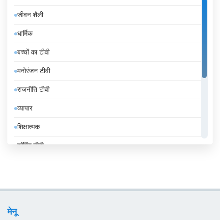
इज़राइल
जीवन शैली
इटली
धार्मिक
इंडोनेशिया
बच्चों का टीवी
इथियोपिया
मनोरंजन टीवी
इराक
राजनीति टीवी
ईरान
व्यापार
उज़्बेकिस्तान
शिक्षात्मक
उरुग्वे
शॉपिंग टीवी
एंडोरा
संगीत
एलजीरिया
समाचार
एस्तोनिया
सामान्य टीवी
ऑस्ट्रिया
मेनू