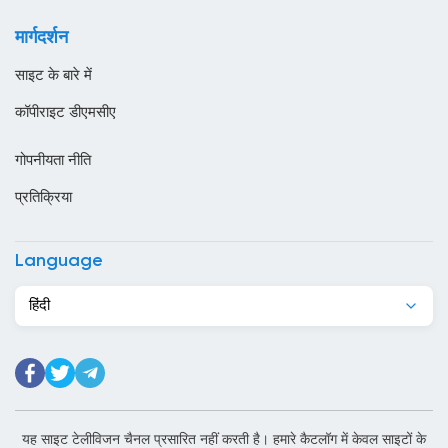
कजाखस्तान
मार्गदर्शन
कतर
साइट के बारे में
कनाडा
कॉपीराइट डीएमसीए
कंबोडिया
गोपनीयता नीति
कांगो
प्रतिक्रिया
किर्गिज़स्तान
कुर्दिस्तान
Language
कुवैट
हिंदी
केन्या
केप वर्ड
कैमरून
कोटे डी आइवर
यह साइट टेलीविजन चैनल प्रसारित नहीं करती है। हमारे कैटलॉग में केवल साइटों के