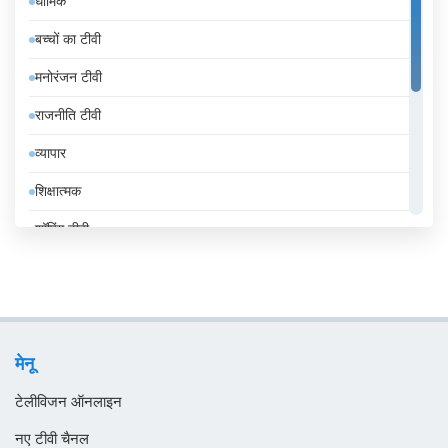
धार्मिक
इंडोनेशिया
बच्चों का टीवी
इथियोपिया
मनोरंजन टीवी
इराक
राजनीति टीवी
ईरान
व्यापार
उज़्बेकिस्तान
शिक्षात्मक
उरुग्वे
शॉपिंग टीवी
एंडोरा
संगीत
एलजीरिया
समाचार
एस्तोनिया
सामान्य टीवी
ऑस्ट्रिया
मेनू
स्थानीय टीवी
ऑस्ट्रेलिया
टेलीविजन ऑनलाइन
ओमान
नए टीवी चैनल