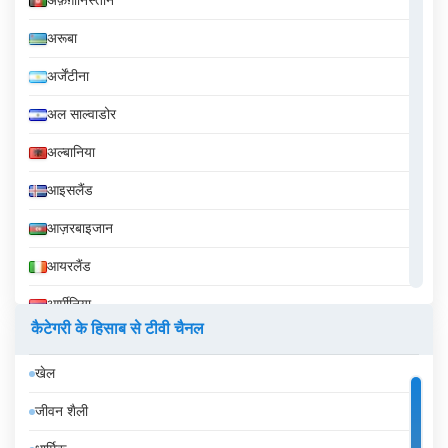
अफ़ग़ानिस्तान
अरूबा
अर्जेंटीना
अल साल्वाडोर
अल्बानिया
आइसलैंड
आज़रबाइजान
आयरलैंड
आर्मीनिया
कैटेगरी के हिसाब से टीवी चैनल
इक्वेडोर
खेल
इज़राइल
जीवन शैली
इटली