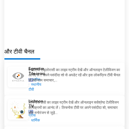
तक सीधी पहुँच प्रदान करता है। लाइव सत्रों के साथ-साथ समिति
के रिकॉर्ड किए गए कार्यों का प्रसारण करके, यह चैनल पारदर्शिता
सुनिश्चित करता है और नागरिक सहभागिता को बढ़ावा देता है।
Vouli Tileorasi अब ऑनलाइन लाइव स्ट्रीमिंग देखें
और टीवी चैनल
Egnatia
एग्नाटिया टाइलोरासी का लाइव स्ट्रीम देखें और ऑनलाइन टेलीविजन का
Tileorasi
आनंद लें। अपने पसंदीदा शो से अपडेट रहें और इस लोकप्रिय टीवी चैनल
ग्रीस
से नवीनतम समाचार,...
स्थानीय
टीवी
Lichnos
लिचनोस टीवी का लाइव स्ट्रीम देखें और ऑनलाइन सर्वश्रेष्ठ टेलीविजन
TV
कार्यक्रमों का आनंद लें। लिचनोस टीवी पर अपने पसंदीदा शो, समाचार
और मनोरंजन से जुड़े...
ग्रीस
धार्मिक