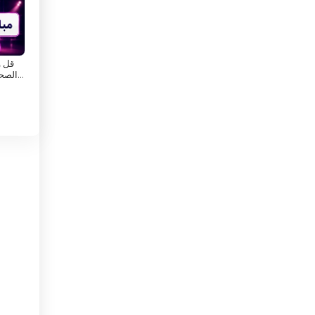
केप वर्ड
कैमरून
ान
कोटे डी आइवर
قل و
الصحي
कोलंबिया
के
ि
कोसोवो
कोस्टा रिका
ेशन
क्यूबा
ुए
क्रोएशिया
ग्रीस
ग्वाटेमाला
घाना