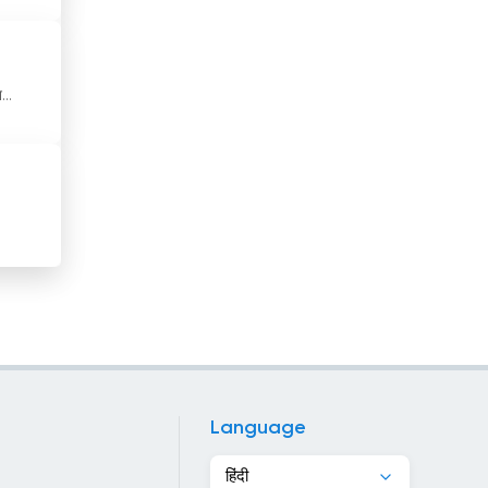
ट्यूनीशिया
डेनमार्क
...
डोमिनिकन गणराज्य
तजाकिस्तान
ताइवान
तुर्कमेनिस्तान
त्रिनिदाद और टोबैगो
थाईलैंड
दक्षिण अफ्रीका
Language
दक्षिण कोरिया
हिंदी