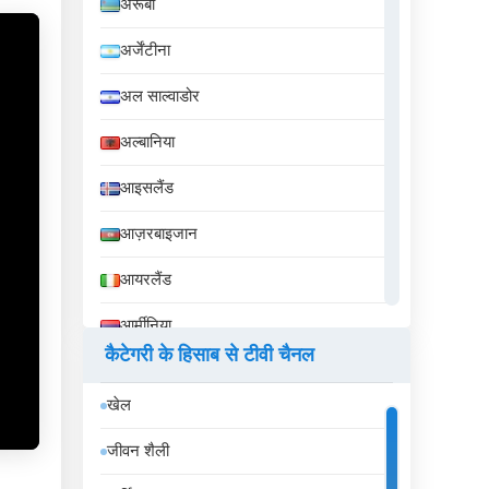
अरूबा
अर्जेंटीना
अल साल्वाडोर
अल्बानिया
आइसलैंड
आज़रबाइजान
आयरलैंड
आर्मीनिया
कैटेगरी के हिसाब से टीवी चैनल
इक्वेडोर
खेल
इज़राइल
जीवन शैली
इटली