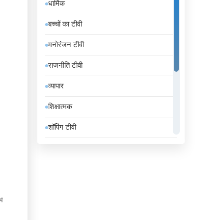
धार्मिक
इंडोनेशिया
बच्चों का टीवी
इथियोपिया
मनोरंजन टीवी
इराक
राजनीति टीवी
ईरान
व्यापार
उज़्बेकिस्तान
शिक्षात्मक
उरुग्वे
शॉपिंग टीवी
एंडोरा
संगीत
एलजीरिया
समाचार
एस्तोनिया
सामान्य टीवी
ऑस्ट्रिया
भ
स्थानीय टीवी
ऑस्ट्रेलिया