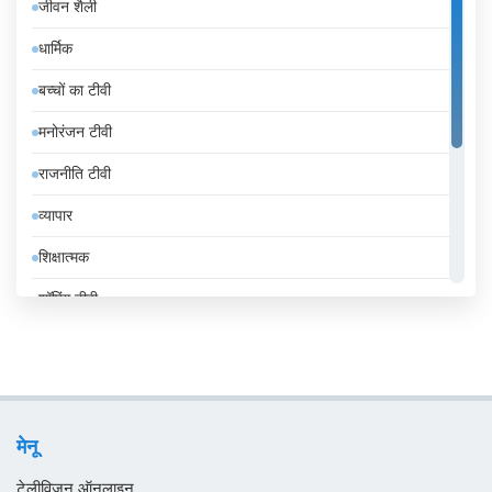
जीवन शैली
इटली
धार्मिक
इंडोनेशिया
बच्चों का टीवी
इथियोपिया
मनोरंजन टीवी
इराक
राजनीति टीवी
ईरान
व्यापार
उज़्बेकिस्तान
शिक्षात्मक
उरुग्वे
शॉपिंग टीवी
एंडोरा
संगीत
एलजीरिया
समाचार
एस्तोनिया
सामान्य टीवी
ऑस्ट्रिया
मेनू
स्थानीय टीवी
ऑस्ट्रेलिया
टेलीविजन ऑनलाइन