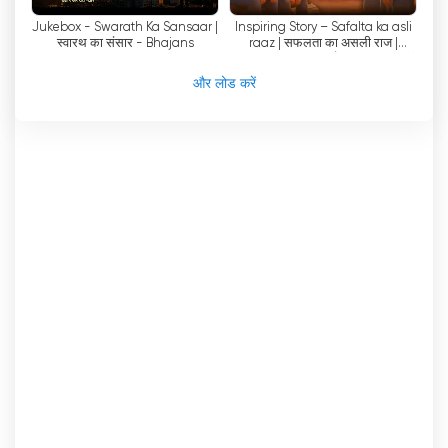
जीवन पर एक स्थायी प्रभाव डालना है।
Jukebox - Swarath Ka Sansaar |
Inspiring Story – Safalta ka asli
स्वारथ का संसार - Bhajans
raaz | सफलता का असली राज |
अंजन टीवी
'
अंजन टीवी के व्यापक कार्यक्रम विभिन्न शैलियों,
Animation Story | प्रेरणादायक कहानी
रुचियों और विषयवस्तु के अनुरूप हैं। सामाजिक मुद्दों पर आधारित
और लोड करें
विचारोत्तेजक नाटकों से लेकर हंसी-खुशी से भरपूर हल्के-फुल्के
सिटकॉम तक, अंजन टीवी विविध दर्शकों की पसंद को पूरा करता है।
विभिन्न जनसांख्यिकी को ध्यान में रखते हुए कार्यक्रमों की कल्पना,
प्रस्तुति और निर्माण करके अंजन टीवी यह सुनिश्चित करता है कि हर
किसी के लिए कुछ न कुछ हो।
उच्च गुणवत्ता वाली सामग्री के प्रति अपनी प्रतिबद्धता के साथ-साथ,
अंजन टीवी का लक्ष्य घर बैठे ही विश्व स्तरीय मनोरंजन उपलब्ध
कराना भी है। लाइव स्ट्रीमिंग विकल्पों की सुविधा और ऑनलाइन
टेलीविजन देखने की क्षमता के साथ, दर्शक अपने लिविंग रूम में
आराम से बैठकर एक शानदार और मनोरंजक अनुभव का आनंद ले
सकते हैं। अंजन टीवी
'
उच्च कोटि के मनोरंजन प्रदान करने की
प्रतिबद्धता ने इसे उन दर्शकों के लिए एक पसंदीदा चैनल बना दिया है
जो उच्च गुणवत्ता वाले शो देखना चाहते हैं जो दर्शकों को मंत्रमुग्ध और
प्रेरित करते हैं।