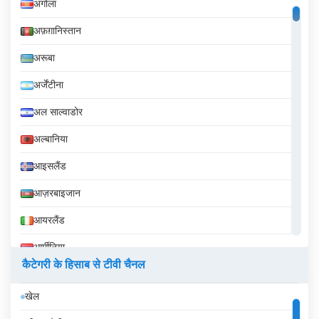
अंगोला
अफ़ग़ानिस्तान
अरूबा
अर्जेंटीना
अल साल्वाडोर
अल्बानिया
आइसलैंड
आज़रबाइजान
आयरलैंड
आर्मीनिया
कैटेगरी के हिसाब से टीवी चैनल
इक्वेडोर
खेल
इज़राइल