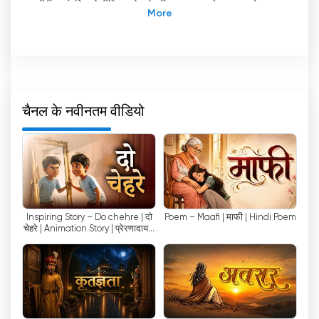
टीवी, पारंपरिक टेलीविजन देखने की अवधारणा को नया रूप दे रहा
है। अपने नवोन्मेषी दृष्टिकोण के माध्यम से, यह चैनल लाइव स्ट्रीमिंग
और ऑनलाइन टेलीविजन देखने की सुविधा प्रदान करके दर्शकों के
लिए अपने पसंदीदा शो का आनंद लेना पहले से कहीं अधिक आसान
बना रहा है।
वो दिन बीत गए जब दर्शकों को अपने पसंदीदा शो देखने के लिए पूरी
चैनल के नवीनतम वीडियो
तरह से टेलीविजन पर निर्भर रहना पड़ता था। इंटरनेट के आगमन
और ऑनलाइन स्ट्रीमिंग प्लेटफॉर्म की बढ़ती लोकप्रियता के साथ,
मीडिया उपभोग के हमारे तरीके में महत्वपूर्ण बदलाव आया है।
उपभोक्ता व्यवहार में इस बदलाव को पहचानते हुए, अंजन टीवी ने
अपने दर्शकों की बदलती प्राथमिकताओं को पूरा करने के लिए
प्रौद्योगिकी को अपनाया है।
Inspiring Story – Do chehre | दो
Poem – Maafi | माफी | Hindi Poem
चेहरे | Animation Story | प्रेरणादायक
लाइव स्ट्रीमिंग विकल्प प्रदान करके, अंजान टीवी दर्शकों को उनकी
कहानी
भौगोलिक स्थिति की परवाह किए बिना, अपने पसंदीदा शो को
वास्तविक समय में देखने की सुविधा देता है। इसका मतलब है कि जो
लोग लगातार यात्रा करते रहते हैं या अलग-अलग टाइम ज़ोन में रहते
हैं, वे भी अपने पसंदीदा कार्यक्रमों के नवीनतम एपिसोड से जुड़े रह
सकते हैं।
'
चाहे वह एक रोमांचक ड्रामा हो, एक मजेदार सिटकॉम हो,