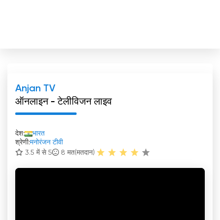
Anjan TV
ऑनलाइन - टेलीविजन लाइव
देश:
भारत
श्रेणी:
मनोरंजन टीवी
3.5 में से 5
8
मत(मतदान)