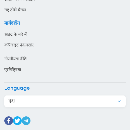
ओमान
नए टीवी चैनल
कजाखस्तान
मार्गदर्शन
कतर
साइट के बारे में
कनाडा
कॉपीराइट डीएमसीए
कंबोडिया
गोपनीयता नीति
कांगो
प्रतिक्रिया
किर्गिज़स्तान
कुर्दिस्तान
Language
कुवैट
हिंदी
केन्या
केप वर्ड
कैमरून