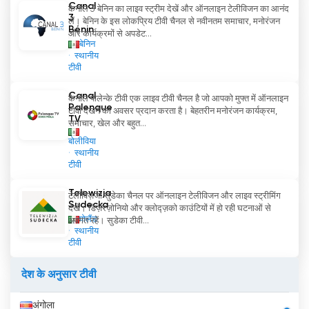
Canal
TV Guanajuato canal 8 अब ऑनलाइन लाइव
कैनाल 3 बेनिन का लाइव स्ट्रीम देखें और ऑनलाइन टेलीविजन का आनंद
3
लें। बेनिन के इस लोकप्रिय टीवी चैनल से नवीनतम समाचार, मनोरंजन
स्ट्रीमिंग देखें
Bénin
और कार्यक्रमों से अपडेट...
बेनिन
स्थानीय
टीवी
Canal
कैनाल पालेन्के टीवी एक लाइव टीवी चैनल है जो आपको मुफ्त में ऑनलाइन
Palenque
टीवी देखने का अवसर प्रदान करता है। बेहतरीन मनोरंजन कार्यक्रम,
TV
समाचार, खेल और बहुत...
बोलीविया
स्थानीय
टीवी
Telewizja
टेलीविज़जा सुडेका चैनल पर ऑनलाइन टेलीविजन और लाइव स्ट्रीमिंग
Sudecka
देखें। डिज़ेरज़ोनियो और क्लोद्ज़को काउंटियों में हो रही घटनाओं से
पोलैंड
अवगत रहें। सुडेका टीवी...
स्थानीय
टीवी
देश के अनुसार टीवी
अंगोला