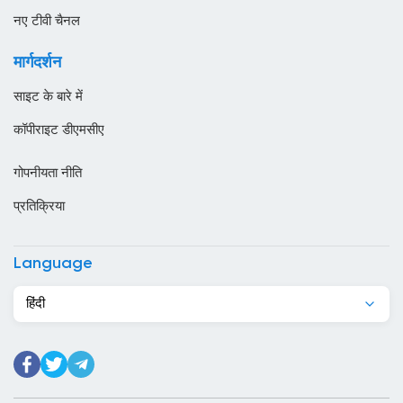
ओमान
नए टीवी चैनल
कजाखस्तान
मार्गदर्शन
कतर
साइट के बारे में
कनाडा
कॉपीराइट डीएमसीए
कंबोडिया
गोपनीयता नीति
कांगो
प्रतिक्रिया
किर्गिज़स्तान
कुर्दिस्तान
Language
कुवैट
हिंदी
केन्या
केप वर्ड
कैमरून