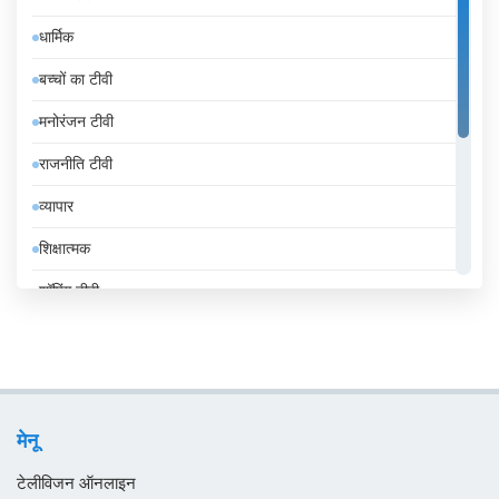
इटली
धार्मिक
इंडोनेशिया
बच्चों का टीवी
इथियोपिया
मनोरंजन टीवी
इराक
राजनीति टीवी
ईरान
व्यापार
उज़्बेकिस्तान
शिक्षात्मक
उरुग्वे
शॉपिंग टीवी
एंडोरा
संगीत
एलजीरिया
समाचार
एस्तोनिया
सामान्य टीवी
ऑस्ट्रिया
मेनू
स्थानीय टीवी
ऑस्ट्रेलिया
टेलीविजन ऑनलाइन