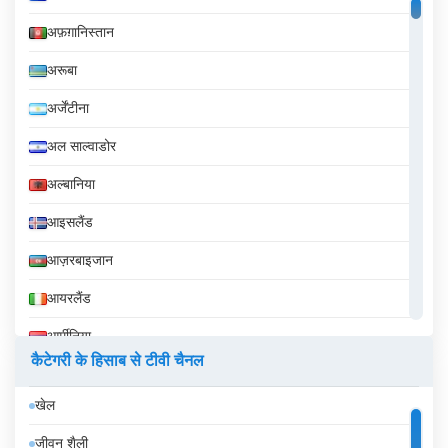
अफ़ग़ानिस्तान
अरूबा
अर्जेंटीना
अल साल्वाडोर
अल्बानिया
आइसलैंड
आज़रबाइजान
आयरलैंड
आर्मीनिया
कैटेगरी के हिसाब से टीवी चैनल
इक्वेडोर
खेल
इज़राइल
जीवन शैली