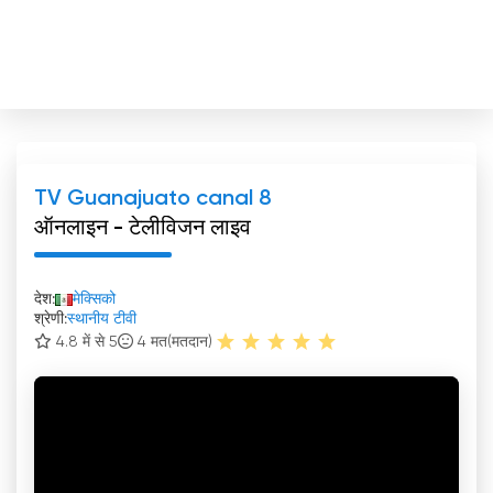
TV Guanajuato canal 8
ऑनलाइन - टेलीविजन लाइव
देश:
मेक्सिको
श्रेणी:
स्थानीय टीवी
4.8 में से 5
4
मत(मतदान)