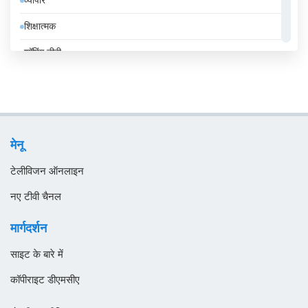
व्यापार
उज़्बेकिस्तान
शिक्षात्मक
उरुग्वे
शॉपिंग टीवी
एंडोरा
संगीत
एलजीरिया
समाचार
एस्तोनिया
सामान्य टीवी
ऑस्ट्रिया
मेनू
स्थानीय टीवी
ऑस्ट्रेलिया
टेलीविजन ऑनलाइन
ओमान
नए टीवी चैनल
कजाखस्तान
मार्गदर्शन
कतर
साइट के बारे में
कनाडा
कॉपीराइट डीएमसीए
कंबोडिया