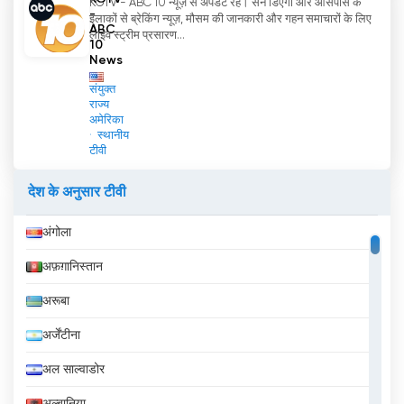
KGTV - ABC 10 न्यूज़ से अपडेट रहें। सैन डिएगो और आसपास के
-
इलाकों से ब्रेकिंग न्यूज़, मौसम की जानकारी और गहन समाचारों के लिए
ABC
लाइव स्ट्रीम प्रसारण...
NNT2 - Newport News TV online अब
10
News
ऑनलाइन लाइव स्ट्रीमिंग देखें
संयुक्त
राज्य
अमेरिका
स्थानीय
टीवी
देश के अनुसार टीवी
अंगोला
अफ़ग़ानिस्तान
अरूबा
अर्जेंटीना
अल साल्वाडोर
अल्बानिया