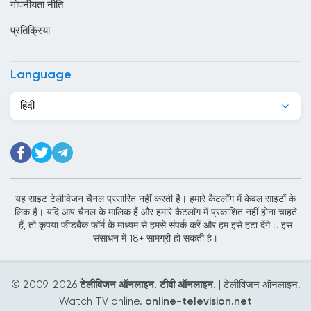
गोपनीयता नीति
कांगो
प्रतिक्रिया
किर्गिज़स्तान
कुर्दिस्तान
Language
कुवैट
हिंदी
केन्या
केप वर्ड
कैमरून
कोटे डी आइवर
यह साइट टेलीविजन चैनल प्रसारित नहीं करती है। हमारे कैटलॉग में केवल साइटों के
लिंक हैं। यदि आप चैनल के मालिक हैं और हमारे कैटलॉग में प्रकाशित नहीं होना चाहते
कोलंबिया
हैं, तो कृपया फीडबैक फॉर्म के माध्यम से हमसे संपर्क करें और हम इसे हटा देंगे।. इस
संसाधन में 18+ सामग्री हो सकती है।
कोसोवो
कोस्टा रिका
© 2009-
2026
टेलीविजन ऑनलाइन. टीवी ऑनलाइन.
| टेलीविजन ऑनलाइन.
क्यूबा
Watch TV online.
online-television.net