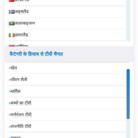
आइसलैंड
आज़रबाइजान
आयरलैंड
आर्मीनिया
कैटेगरी के हिसाब से टीवी चैनल
इक्वेडोर
खेल
इज़राइल
जीवन शैली
इटली
धार्मिक
इंडोनेशिया
बच्चों का टीवी
इथियोपिया
मनोरंजन टीवी
इराक
राजनीति टीवी
ईरान