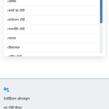
धार्मिक
इंडोनेशिया
बच्चों का टीवी
इथियोपिया
मनोरंजन टीवी
इराक
राजनीति टीवी
ईरान
व्यापार
उज़्बेकिस्तान
शिक्षात्मक
उरुग्वे
शॉपिंग टीवी
एंडोरा
संगीत
एलजीरिया
समाचार
एस्तोनिया
सामान्य टीवी
ऑस्ट्रिया
मेनू
स्थानीय टीवी
ऑस्ट्रेलिया
टेलीविजन ऑनलाइन
ओमान
नए टीवी चैनल