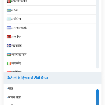
अफ़ग़ानिस्तान
अरूबा
अर्जेंटीना
अल साल्वाडोर
अल्बानिया
आइसलैंड
आज़रबाइजान
आयरलैंड
आर्मीनिया
कैटेगरी के हिसाब से टीवी चैनल
इक्वेडोर
खेल
इज़राइल
जीवन शैली
इटली