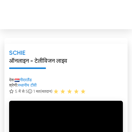
SCHIE
ऑनलाइन - टेलीविजन लाइव
देश:
नीदरलैंड
श्रेणी:
स्थानीय टीवी
5 में से 5
1
मत(मतदान)