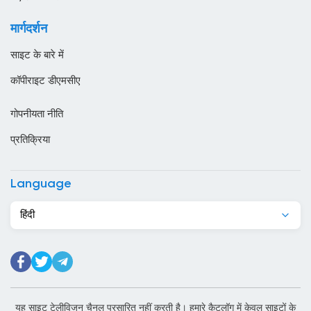
कजाखस्तान
मार्गदर्शन
कतर
साइट के बारे में
कनाडा
कॉपीराइट डीएमसीए
कंबोडिया
गोपनीयता नीति
कांगो
प्रतिक्रिया
किर्गिज़स्तान
कुर्दिस्तान
Language
कुवैट
हिंदी
केन्या
केप वर्ड
कैमरून
कोटे डी आइवर
यह साइट टेलीविजन चैनल प्रसारित नहीं करती है। हमारे कैटलॉग में केवल साइटों के