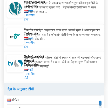
और सुलभ स्रोत प्रदान करता है।
Mezőkövesdi
मेज़ोकोवेस्दी टेलीविज़न के लाइव प्रसारण और मुफ़्त ऑनलाइन टीवी के
Televízió
बारे में अधिक जानकारी प्राप्त करें। मेज़ोकोवेस्दी टेलीविज़न के साथ
हंगरी
अपने शहर की ताज़ा...
SCHIE अब ऑनलाइन लाइव स्ट्रीमिंग देखें
स्थानीय
टीवी
Komáromi
कोमारोम टीवी एक लाइव टीवी चैनल है जो आपको मुफ्त में ऑनलाइन टीवी
Televízió
देखने की सुविधा देता है। कोमारोम टेलीविजन के साथ नवीनतम समाचार,
हंगरी
कार्यक्रम और शो...
स्थानीय
टीवी
Salgótarjáni
साल्गोटारजान नगर पालिका टेलीविजन हमारे शहर की घटनाओं और खबरों
Városi
का सीधा प्रसारण करता है। हमारा टीवी कार्यक्रम मुफ्त में ऑनलाइन
Televízió
देखें और सबसे महत्वपूर्ण...
हंगरी
स्थानीय
टीवी
देश के अनुसार टीवी
अंगोला