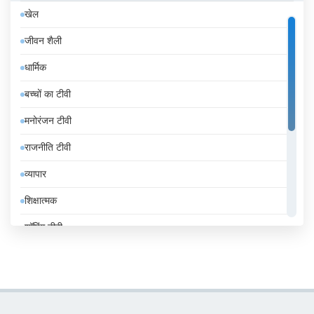
खेल
इज़राइल
जीवन शैली
इटली
धार्मिक
इंडोनेशिया
बच्चों का टीवी
इथियोपिया
मनोरंजन टीवी
इराक
राजनीति टीवी
ईरान
व्यापार
उज़्बेकिस्तान
शिक्षात्मक
उरुग्वे
शॉपिंग टीवी
एंडोरा
संगीत
एलजीरिया
समाचार
एस्तोनिया
सामान्य टीवी
ऑस्ट्रिया