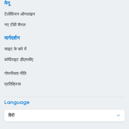
मेनू
स्थानीय टीवी
ऑस्ट्रेलिया
टेलीविजन ऑनलाइन
ओमान
नए टीवी चैनल
कजाखस्तान
मार्गदर्शन
कतर
साइट के बारे में
कनाडा
कॉपीराइट डीएमसीए
कंबोडिया
गोपनीयता नीति
कांगो
प्रतिक्रिया
किर्गिज़स्तान
कुर्दिस्तान
Language
कुवैट
हिंदी
केन्या