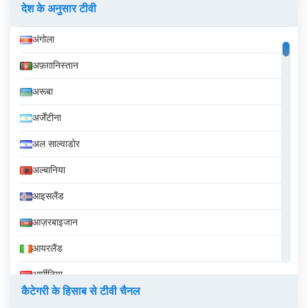
देश के अनुसार टीवी
अंगोला
अफ़ग़ानिस्तान
अरूबा
अर्जेंटीना
अल साल्वाडोर
अल्बानिया
आइसलैंड
आज़रबाइजान
आयरलैंड
आर्मीनिया
कैटेगरी के हिसाब से टीवी चैनल
इक्वेडोर