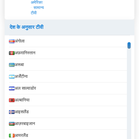
अमेरिका
सामान्य
टीवी
देश के अनुसार टीवी
अंगोला
अफ़ग़ानिस्तान
अरूबा
अर्जेंटीना
अल साल्वाडोर
अल्बानिया
आइसलैंड
आज़रबाइजान
आयरलैंड