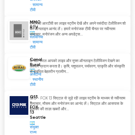
सामान्य
टीवी
MMC
एमएमसी आरटीवी का लाइव स्ट्रीम देखें और अपने पसंदीदा टेलीविजन शो
RTV
का ऑनलाइन आनंद लें। हमारे मनोरंजक टीवी चैनल पर नवीनतम
समाचार, मनोरंजन और अन्य अपडेट्स...
स्लोवेनिया
सामान्य
टीवी
Canal
कैनाल रूरल आपको लाइव और मुफ्त ऑनलाइन टेलीविजन देखने का
Rural
अवसर प्रदान करता है। कृषि, पशुपालन, पर्यावरण, प्रकृति और संस्कृति
से संबंधित बेहतरीन ग्रामीण...
अर्जेंटीना
स्थानीय
टीवी
Q13
Q13 - FOX 13 सिएटल से जुड़े रहें! लाइव स्ट्रीम के माध्यम से नवीनतम
-
समाचार, मौसम और मनोरंजन का आनंद लें। सिएटल और आसपास के
FOX
इलाकों की ताज़ा खबरों और...
13
Seattle
संयुक्त
राज्य