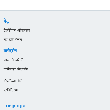
समाचार
एस्तोनिया
सामान्य टीवी
ऑस्ट्रिया
मेनू
स्थानीय टीवी
ऑस्ट्रेलिया
टेलीविजन ऑनलाइन
ओमान
नए टीवी चैनल
कजाखस्तान
मार्गदर्शन
कतर
साइट के बारे में
कनाडा
कॉपीराइट डीएमसीए
कंबोडिया
गोपनीयता नीति
कांगो
प्रतिक्रिया
किर्गिज़स्तान
कुर्दिस्तान
Language