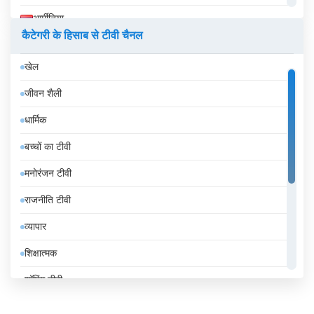
आर्मीनिया
कैटेगरी के हिसाब से टीवी चैनल
इक्वेडोर
खेल
इज़राइल
जीवन शैली
इटली
धार्मिक
इंडोनेशिया
बच्चों का टीवी
इथियोपिया
मनोरंजन टीवी
इराक
राजनीति टीवी
ईरान
व्यापार
उज़्बेकिस्तान
शिक्षात्मक
उरुग्वे
शॉपिंग टीवी
एंडोरा
संगीत
एलजीरिया