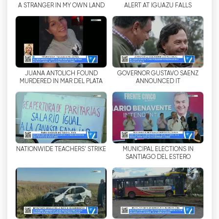
A STRANGER IN MY OWN LAND
ALERT AT IGUAZU FALLS
हैं। इससे दर्शकों को वास्तविक समय में होने वाली हर घटना की
जानकारी मिलती है और वे अपनी राय व्यक्त कर सकते हैं।
संक्षेप में, अर्जेंटिनिसिमा सैटेलाइट एक केबल टेलीविजन चैनल है जो
विविध कार्यक्रमों और उच्च गुणवत्ता वाली सामग्री प्रदान करता है।
यह उत्कृष्ट छवि और ध्वनि गुणवत्ता के साथ-साथ इंटरनेट पर मुफ्त
JUANA ANTOLICH FOUND
GOVERNOR GUSTAVO SÁENZ
में टेलीविजन देखने की सुविधा भी देता है। इसके अलावा, दर्शक
MURDERED IN MAR DEL PLATA
ANNOUNCED IT
सोशल नेटवर्क के माध्यम से लाइव कार्यक्रमों से जुड़ सकते हैं।
Argentinisima Satelital अब ऑनलाइन लाइव
स्ट्रीमिंग देखें
NATIONWIDE TEACHERS' STRIKE
MUNICIPAL ELECTIONS IN
SANTIAGO DEL ESTERO