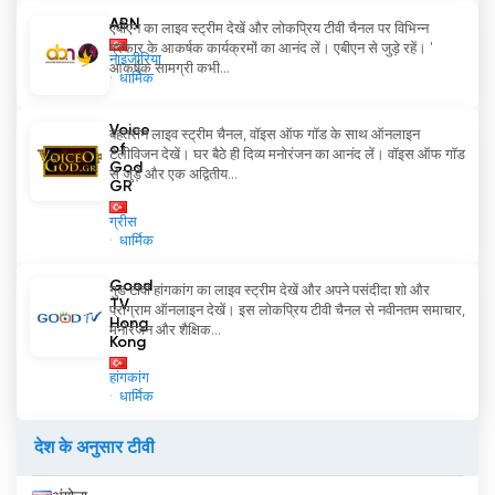
ABN
एबीएन का लाइव स्ट्रीम देखें और लोकप्रिय टीवी चैनल पर विभिन्न
प्रकार के आकर्षक कार्यक्रमों का आनंद लें। एबीएन से जुड़े रहें। '
नाइजीरिया
आकर्षक सामग्री कभी...
धार्मिक
Voice
बेहतरीन लाइव स्ट्रीम चैनल, वॉइस ऑफ गॉड के साथ ऑनलाइन
of
टेलीविजन देखें। घर बैठे ही दिव्य मनोरंजन का आनंद लें। वॉइस ऑफ गॉड
God
से जुड़ें और एक अद्वितीय...
GR
ग्रीस
धार्मिक
Good
गुड टीवी हांगकांग का लाइव स्ट्रीम देखें और अपने पसंदीदा शो और
TV
प्रोग्राम ऑनलाइन देखें। इस लोकप्रिय टीवी चैनल से नवीनतम समाचार,
Hong
मनोरंजन और शैक्षिक...
Kong
हांगकांग
धार्मिक
देश के अनुसार टीवी