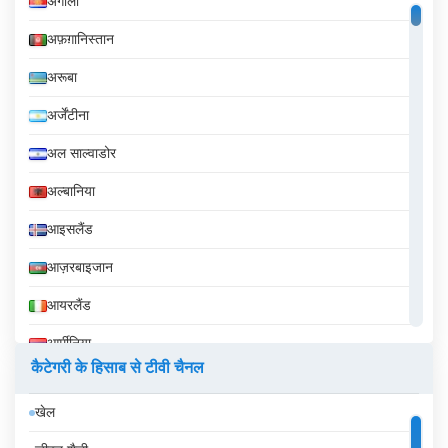
अंगोला
अफ़ग़ानिस्तान
अरूबा
अर्जेंटीना
अल साल्वाडोर
अल्बानिया
आइसलैंड
आज़रबाइजान
आयरलैंड
आर्मीनिया
कैटेगरी के हिसाब से टीवी चैनल
इक्वेडोर
खेल
इज़राइल