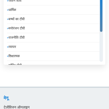
जीवन शैली
इटली
धार्मिक
इंडोनेशिया
बच्चों का टीवी
इथियोपिया
मनोरंजन टीवी
इराक
राजनीति टीवी
ईरान
व्यापार
उज़्बेकिस्तान
शिक्षात्मक
उरुग्वे
शॉपिंग टीवी
एंडोरा
संगीत
एलजीरिया
समाचार
एस्तोनिया
सामान्य टीवी
ऑस्ट्रिया
मेनू
स्थानीय टीवी
ऑस्ट्रेलिया
टेलीविजन ऑनलाइन