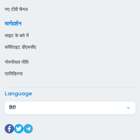
ओमान
नए टीवी चैनल
कजाखस्तान
मार्गदर्शन
कतर
साइट के बारे में
कनाडा
कॉपीराइट डीएमसीए
कंबोडिया
गोपनीयता नीति
कांगो
प्रतिक्रिया
किर्गिज़स्तान
कुर्दिस्तान
Language
कुवैट
हिंदी
केन्या
केप वर्ड
कैमरून