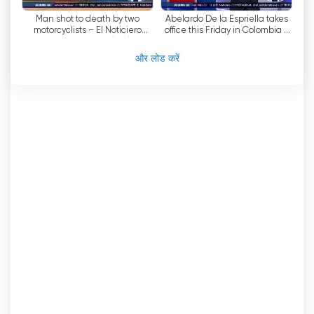
Man shot to death by two
Abelardo De la Espriella takes
motorcyclists – El Noticiero
office this Friday in Colombia -
Midday Edition 08/07/26
Midday News Broadcast
और लोड करें