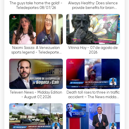
The guys take home the gold! -
Always Healthy: Does silence
इसके अलावा, स्ट्रीमिंग तकनीक की बदौलत इस चैनल को इंटरनेट
Teledeportes 08/07/26
provide benefits for brain
पर मुफ्त में देखा जा सकता है। इन्हीं सभी कारणों से टेलीवेन
health? –El Noticiero first
broadcast
वेनेजुएला के अग्रणी टेलीविजन चैनलों में से एक बन गया है।
Televen Tv अब ऑनलाइन लाइव स्ट्रीमिंग देखें
Naomi Soaza: A Venezuelan
Vitrina Hoy - 07 de agosto de
sports legend - Teledeportes
2026
08/07/26
Televen News - Midday Edition
Death toll rises to three in traffic
- August 07, 2026
accident – The News midday
broadcast 08/07/26