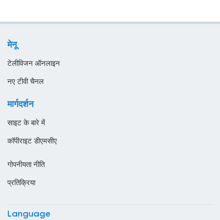
एलजीरिया
समाचार
एस्तोनिया
सामान्य टीवी
ऑस्ट्रिया
मेनू
स्थानीय टीवी
ऑस्ट्रेलिया
टेलीविजन ऑनलाइन
ओमान
नए टीवी चैनल
कजाखस्तान
मार्गदर्शन
कतर
साइट के बारे में
कनाडा
कॉपीराइट डीएमसीए
कंबोडिया
गोपनीयता नीति
कांगो
प्रतिक्रिया
किर्गिज़स्तान
कुर्दिस्तान
Language