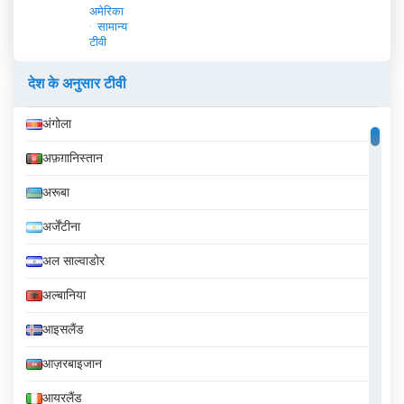
अमेरिका
सामान्य
टीवी
देश के अनुसार टीवी
अंगोला
अफ़ग़ानिस्तान
अरूबा
अर्जेंटीना
अल साल्वाडोर
अल्बानिया
आइसलैंड
आज़रबाइजान
आयरलैंड