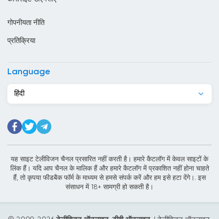
कंबोडिया
गोपनीयता नीति
कांगो
प्रतिक्रिया
किर्गिज़स्तान
कुर्दिस्तान
Language
कुवैट
हिंदी
केन्या
केप वर्ड
कैमरून
कोटे डी आइवर
यह साइट टेलीविजन चैनल प्रसारित नहीं करती है। हमारे कैटलॉग में केवल साइटों के
लिंक हैं। यदि आप चैनल के मालिक हैं और हमारे कैटलॉग में प्रकाशित नहीं होना चाहते
कोलंबिया
हैं, तो कृपया फीडबैक फॉर्म के माध्यम से हमसे संपर्क करें और हम इसे हटा देंगे।. इस
संसाधन में 18+ सामग्री हो सकती है।
कोसोवो
कोस्टा रिका