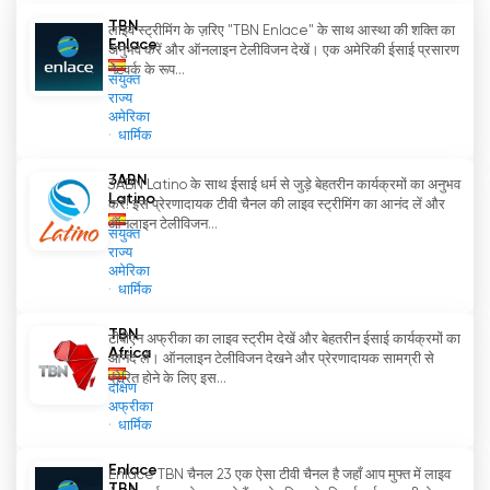
हालांकि, व्यक्तिगत विचारों और मान्यताओं से परे, एनलेस टीवी ने
TBN
लाइव स्ट्रीमिंग के ज़रिए "TBN Enlace" के साथ आस्था की शक्ति का
अपने कार्यक्रमों के माध्यम से दुनिया भर में कई लोगों के जीवन को
Enlace
अनुभव करें और ऑनलाइन टेलीविजन देखें। एक अमेरिकी ईसाई प्रसारण
प्रभावित और परिवर्तित करने में सफलता प्राप्त की है। इस चैनल
नेटवर्क के रूप...
संयुक्त
द्वारा प्रसारित उपदेश और शिक्षा के परिणामस्वरूप कई लोगों के
राज्य
जीवन में बदलाव और पुनर्स्थापन के उदाहरण मिलते हैं।
अमेरिका
धार्मिक
निष्कर्षतः, एनलेस टीवी एक लैटिन अमेरिकी नव-करिश्माई
3ABN
इंजीलवादी सदस्यता आधारित टेलीविजन चैनल है जिसने अपनी पहुंच
3ABN Latino के साथ ईसाई धर्म से जुड़े बेहतरीन कार्यक्रमों का अनुभव
Latino
करें! इस प्रेरणादायक टीवी चैनल की लाइव स्ट्रीमिंग का आनंद लें और
का विस्तार करते हुए विश्व भर में व्यापक दर्शकों तक अपनी पहुंच
ऑनलाइन टेलीविजन...
संयुक्त
बनाई है। समृद्धि धर्मशास्त्र पर केंद्रित इस चैनल ने सुसमाचार के
राज्य
प्रचार और ईसाई मूल्यों के प्रसार के लिए एक मंच प्रदान किया है।
अमेरिका
धार्मिक
TBN Enlace अब ऑनलाइन लाइव स्ट्रीमिंग देखें
TBN
टीबीएन अफ्रीका का लाइव स्ट्रीम देखें और बेहतरीन ईसाई कार्यक्रमों का
Africa
आनंद लें। ऑनलाइन टेलीविजन देखने और प्रेरणादायक सामग्री से
प्रेरित होने के लिए इस...
दक्षिण
अफ्रीका
धार्मिक
Enlace
Enlace TBN चैनल 23 एक ऐसा टीवी चैनल है जहाँ आप मुफ्त में लाइव
TBN