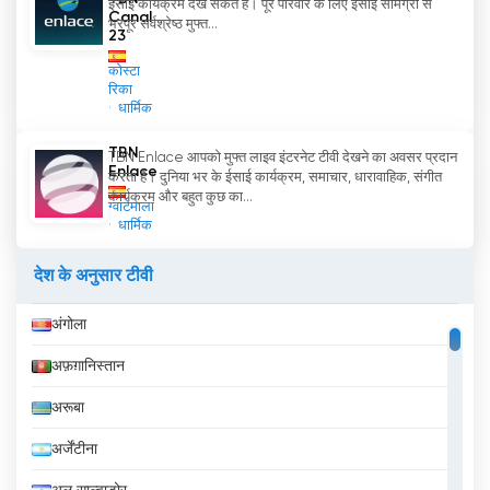
ईसाई कार्यक्रम देख सकते हैं। पूरे परिवार के लिए ईसाई सामग्री से
Canal
भरपूर सर्वश्रेष्ठ मुफ्त...
23
कोस्टा
रिका
धार्मिक
TBN
TBN Enlace आपको मुफ्त लाइव इंटरनेट टीवी देखने का अवसर प्रदान
Enlace
करता है। दुनिया भर के ईसाई कार्यक्रम, समाचार, धारावाहिक, संगीत
कार्यक्रम और बहुत कुछ का...
ग्वाटेमाला
धार्मिक
देश के अनुसार टीवी
अंगोला
अफ़ग़ानिस्तान
अरूबा
अर्जेंटीना