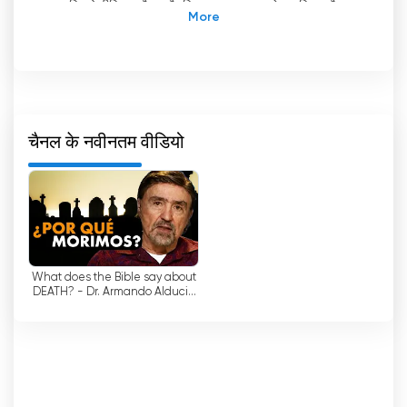
आधारित टेलीविजन चैनल है, जिसका मुख्यालय कोस्टा रिका और
संयुक्त राज्य अमेरिका में है। यह चैनल समृद्धि सुसमाचार के प्रचार
के लिए जाना जाता है, जो एक ऐसा धार्मिक दृष्टिकोण है जो इस विचार
पर बल देता है कि ईश्वर में विश्वास भौतिक और आर्थिक समृद्धि की
ओर ले जा सकता है।
एनलेस टीवी
'
इस चैनल का निर्माण अमेरिका, यूरोप और एशिया के
चैनल के नवीनतम वीडियो
विभिन्न स्थानों पर होता है, जिससे इसकी सामग्री वैश्विक दर्शकों तक
पहुंच पाती है। 23 देशों में 6,285 से अधिक प्रसारण केंद्रों और
कार्यालयों के साथ, यह चैनल अपनी पहुंच का विस्तार करने और
व्यापक दर्शकों तक पहुंचने में सक्षम रहा है।
एनलेस टीवी में लगभग 700 कर्मचारी हैं जो गुणवत्तापूर्ण कार्यक्रम
What does the Bible say about
बनाने और प्रसारित करने के लिए कड़ी मेहनत करते हैं। ये
DEATH? - Dr. Armando Alducin
कार्यक्रम सुसमाचार प्रचार, बाइबिल की शिक्षाएं, ईसाई संगीत
- Enlace TV
कार्यक्रम, परिवर्तित जीवन की गवाहियां और समाचार कार्यक्रमों जैसे
विविध विषयों को कवर करते हैं।
एनलेस टीवी की सबसे खास विशेषताओं में से एक इसकी व्यापक
सिग्नल पहुंच है, जो पारंपरिक सैटेलाइट टेलीविजन बैंड के माध्यम से