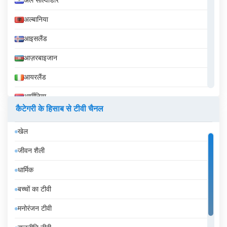
अल साल्वाडोर
अल्बानिया
आइसलैंड
आज़रबाइजान
आयरलैंड
आर्मीनिया
कैटेगरी के हिसाब से टीवी चैनल
इक्वेडोर
खेल
इज़राइल
जीवन शैली
इटली
धार्मिक
इंडोनेशिया
बच्चों का टीवी
इथियोपिया
मनोरंजन टीवी
इराक