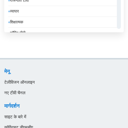
राजनीति टीवी
ईरान
व्यापार
उज़्बेकिस्तान
शिक्षात्मक
उरुग्वे
शॉपिंग टीवी
एंडोरा
संगीत
एलजीरिया
समाचार
एस्तोनिया
सामान्य टीवी
ऑस्ट्रिया
मेनू
स्थानीय टीवी
ऑस्ट्रेलिया
टेलीविजन ऑनलाइन
ओमान
नए टीवी चैनल
कजाखस्तान
मार्गदर्शन
कतर
साइट के बारे में
कनाडा
कॉपीराइट डीएमसीए