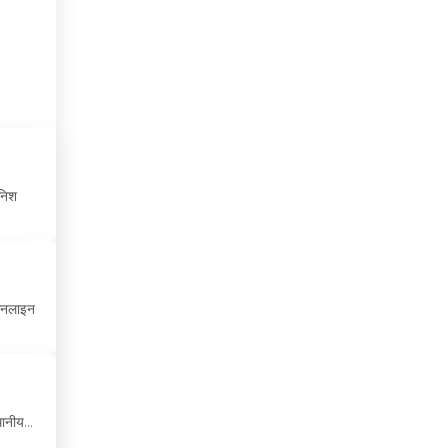
चाड
चिली
चीन
चेक रिपब्लिक
जमैका
ेनिश
जर्मनी
जापान
 ऑनलाइन
ज़िबूटी
जॉर्जिया
जॉर्डन
ानीय...
टर्की