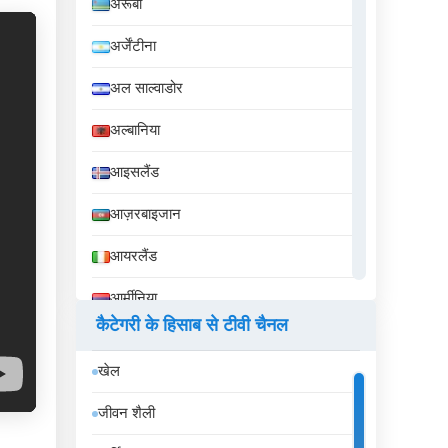
अरूबा
अर्जेंटीना
अल साल्वाडोर
अल्बानिया
आइसलैंड
आज़रबाइजान
आयरलैंड
आर्मीनिया
कैटेगरी के हिसाब से टीवी चैनल
इक्वेडोर
खेल
इज़राइल
जीवन शैली
इटली