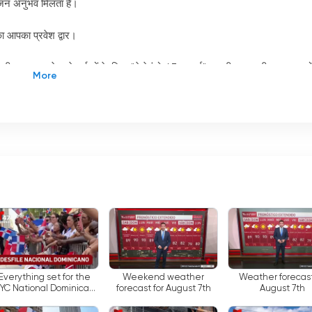
विजन अनुभव मिलता है।
ा आपका प्रवेश द्वार।
विजन की तलाश करने वाले दर्शकों के लिए, "टेलेमुंडो 47 एनवाई" स्थानीय सामग्री, ताजा खबरो
व स्ट्रीमिंग और ऑनलाइन उपलब्धता के साथ, टेलेमुंडो 47 एनवाई दर्शकों को टेलेमुंडो 
ुमान, लाइव टीवी और गहन खोजी पत्रकारिता शामिल है।
न्यूयॉर्क शहर क्षेत्र के लिए टेलीमुंडो कार्यक्रमों का प्रवेश द्वार है। स्पेनिश भाषा के
 NY ने स्पेनिश भाषी समुदायों के लिए एक विश्वसनीय स्रोत के रूप में अपनी पहचान बनाई है,
ें से एक है स्थानीय सामग्री में सर्वश्रेष्ठ प्रदान करने की इसकी प्रतिबद्धता। दर्शकों को
पडेट से लेकर क्षेत्र की विविध सांस्कृतिक परिदृश्य को प्रदर्शित करने वाले कार्यक्रमों
 पसंद आए।
ानुमान प्रदान करना है।
'
मौसम लोगों पर काफी असर डाल सकता है।
'
चैनल के दैनिक
रखते हैं, जिससे यह उनके दिन की योजना बनाने के लिए एक मूल्यवान संसाधन बन जाता है
Everything set for the
Weekend weather
Weather forecast
YC National Dominican
forecast for August 7th
August 7th
Day Parade
जिससे दर्शकों को वास्तविक समय में नवीनतम घटनाक्रमों की जानकारी मिलती रहती है। एक