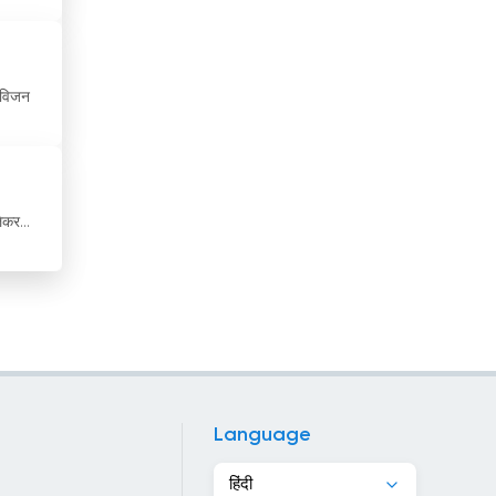
ट्यूनीशिया
डेनमार्क
लीविजन
डोमिनिकन गणराज्य
तजाकिस्तान
ताइवान
ेकर...
तुर्कमेनिस्तान
त्रिनिदाद और टोबैगो
थाईलैंड
दक्षिण अफ्रीका
Language
दक्षिण कोरिया
हिंदी