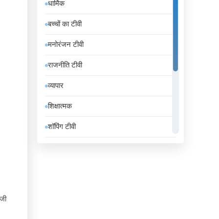
धार्मिक
इंडोनेशिया
बच्चों का टीवी
इथियोपिया
मनोरंजन टीवी
इराक
राजनीति टीवी
ईरान
व्यापार
उज़्बेकिस्तान
शिक्षात्मक
उरुग्वे
शॉपिंग टीवी
एंडोरा
संगीत
एलजीरिया
समाचार
एस्तोनिया
सामान्य टीवी
ऑस्ट्रिया
ोजी
स्थानीय टीवी
ऑस्ट्रेलिया