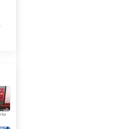
ओमान
कजाखस्तान
ं
कतर
के
कनाडा
कंबोडिया
 जो
कांगो
किर्गिज़स्तान
कुर्दिस्तान
कुवैट
।
 for
केन्या