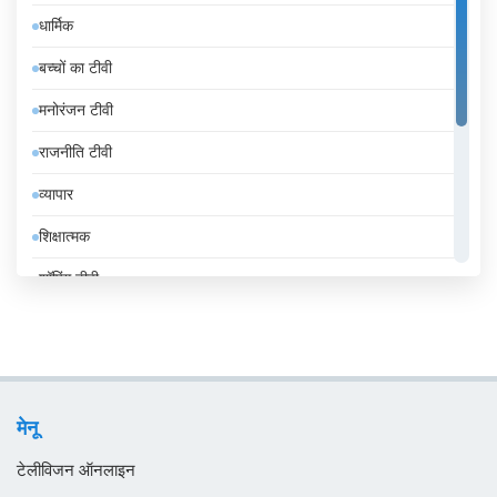
धार्मिक
इंडोनेशिया
बच्चों का टीवी
इथियोपिया
मनोरंजन टीवी
इराक
राजनीति टीवी
ईरान
व्यापार
उज़्बेकिस्तान
शिक्षात्मक
उरुग्वे
शॉपिंग टीवी
एंडोरा
संगीत
एलजीरिया
समाचार
एस्तोनिया
सामान्य टीवी
ऑस्ट्रिया
मेनू
स्थानीय टीवी
ऑस्ट्रेलिया
टेलीविजन ऑनलाइन