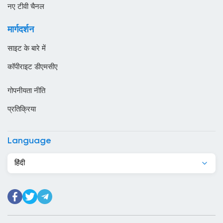
ओमान
नए टीवी चैनल
कजाखस्तान
मार्गदर्शन
कतर
साइट के बारे में
कनाडा
कॉपीराइट डीएमसीए
कंबोडिया
गोपनीयता नीति
कांगो
प्रतिक्रिया
किर्गिज़स्तान
कुर्दिस्तान
Language
कुवैट
हिंदी
केन्या
केप वर्ड
कैमरून