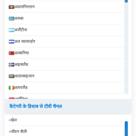
अफ़ग़ानिस्तान
अरूबा
अर्जेंटीना
अल साल्वाडोर
अल्बानिया
आइसलैंड
आज़रबाइजान
आयरलैंड
आर्मीनिया
कैटेगरी के हिसाब से टीवी चैनल
इक्वेडोर
खेल
इज़राइल
जीवन शैली
इटली