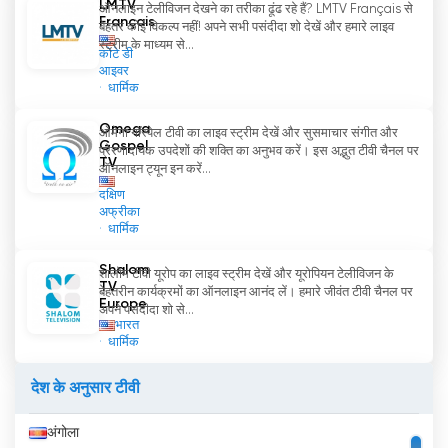
LMTV
ऑनलाइन टेलीविजन देखने का तरीका ढूंढ रहे हैं? LMTV Français से
Français
बेहतर कोई विकल्प नहीं! अपने सभी पसंदीदा शो देखें और हमारे लाइव
स्ट्रीम के माध्यम से...
कोटे डी
आइवर
धार्मिक
Omega
ओमेगा गॉस्पेल टीवी का लाइव स्ट्रीम देखें और सुसमाचार संगीत और
Gospel
प्रेरणादायक उपदेशों की शक्ति का अनुभव करें। इस अद्भुत टीवी चैनल पर
TV
ऑनलाइन ट्यून इन करें...
दक्षिण
अफ्रीका
धार्मिक
Shalom
शालोम टीवी यूरोप का लाइव स्ट्रीम देखें और यूरोपियन टेलीविजन के
TV
बेहतरीन कार्यक्रमों का ऑनलाइन आनंद लें। हमारे जीवंत टीवी चैनल पर
Europe
अपने पसंदीदा शो से...
भारत
धार्मिक
देश के अनुसार टीवी
अंगोला