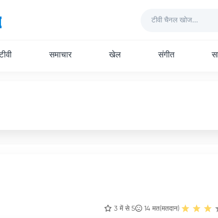
 टीवी
समाचार
खेल
संगीत
सा
3 में से 5
14
मत(मतदान)