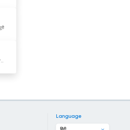
चाड
चिली
ूरी
चीन
चेक रिपब्लिक
जमैका
...
जर्मनी
जापान
ज़िबूटी
जॉर्जिया
जॉर्डन
Language
टर्की
हिंदी