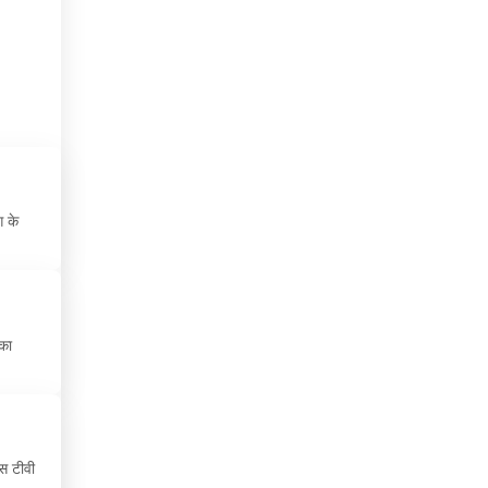
केप वर्ड
कैमरून
कोटे डी आइवर
कोलंबिया
कोसोवो
ग के
कोस्टा रिका
क्यूबा
क्रोएशिया
का
ग्रीस
ग्वाटेमाला
घाना
स टीवी