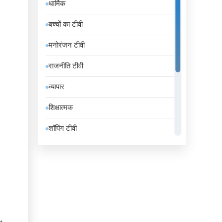
धार्मिक
इंडोनेशिया
बच्चों का टीवी
इथियोपिया
मनोरंजन टीवी
इराक
राजनीति टीवी
ईरान
व्यापार
उज़्बेकिस्तान
शिक्षात्मक
उरुग्वे
शॉपिंग टीवी
एंडोरा
संगीत
एलजीरिया
समाचार
एस्तोनिया
सामान्य टीवी
ऑस्ट्रिया
स्थानीय टीवी
ऑस्ट्रेलिया