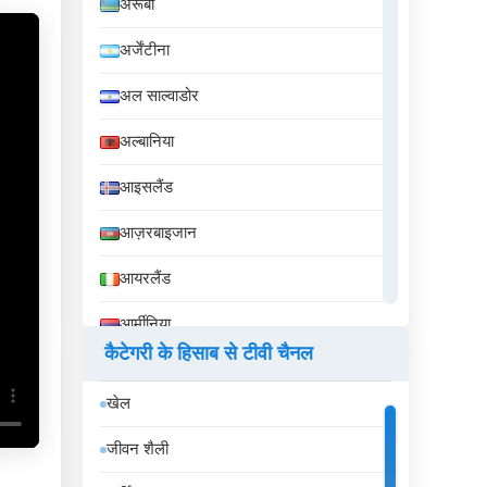
अरूबा
अर्जेंटीना
अल साल्वाडोर
अल्बानिया
आइसलैंड
आज़रबाइजान
आयरलैंड
आर्मीनिया
कैटेगरी के हिसाब से टीवी चैनल
इक्वेडोर
खेल
इज़राइल
जीवन शैली
इटली